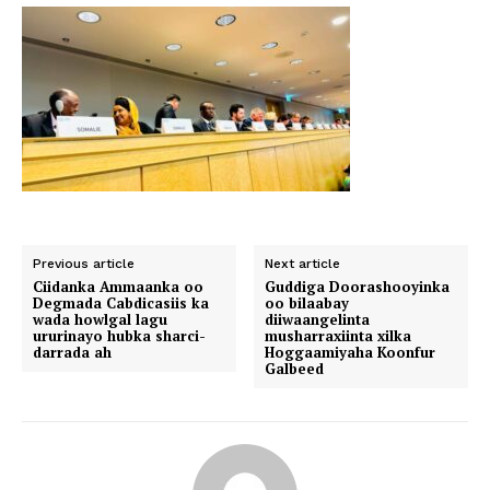
Previous article
Next article
Ciidanka Ammaanka oo
Guddiga Doorashooyinka
Degmada Cabdicasiis ka
oo bilaabay
wada howlgal lagu
diiwaangelinta
ururinayo hubka sharci-
musharraxiinta xilka
darrada ah
Hoggaamiyaha Koonfur
Galbeed