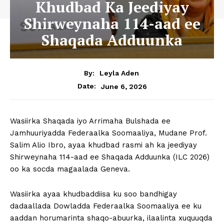
Khudbad Ka Jeediyay
Shirweynaha 114-aad ee
Shaqada Adduunka
By:
Leyla Aden
June 6, 2026
Date:
Wasiirka Shaqada iyo Arrimaha Bulshada ee
Jamhuuriyadda Federaalka Soomaaliya, Mudane Prof.
Salim Alio Ibro, ayaa khudbad rasmi ah ka jeediyay
Shirweynaha 114-aad ee Shaqada Adduunka (ILC 2026)
oo ka socda magaalada Geneva.
Wasiirka ayaa khudbaddiisa ku soo bandhigay
dadaallada Dowladda Federaalka Soomaaliya ee ku
aaddan horumarinta shaqo-abuurka, ilaalinta xuquuqda