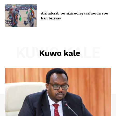
Alshabaab oo sixirooleyaashooda soo
ban bixiyay
KUWO KALE
Kuwo kale