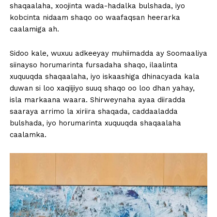
shaqaalaha, xoojinta wada-hadalka bulshada, iyo
kobcinta nidaam shaqo oo waafaqsan heerarka
caalamiga ah.
Sidoo kale, wuxuu adkeeyay muhiimadda ay Soomaaliya
siinayso horumarinta fursadaha shaqo, ilaalinta
xuquuqda shaqaalaha, iyo iskaashiga dhinacyada kala
duwan si loo xaqiijiyo suuq shaqo oo loo dhan yahay,
isla markaana waara. Shirweynaha ayaa diiradda
saaraya arrimo la xiriira shaqada, caddaaladda
bulshada, iyo horumarinta xuquuqda shaqaalaha
caalamka.