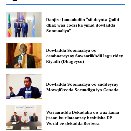
Danjire Jamaaludiin “sii deynta Qalbi-
dhax waa codsi ka yimid dowladda
Soomaaliya”
Dowladda Soomaaliya oo
cambaareysay Sawaariikhdii lagu ridey
Riyadh (Dhageyso)
Dowladda Soomaaliya oo caddeysay
Mowqifkeeda Sacuudiga iyo Canada
Wasaaradda Dekadaha oo wax kama
jiraan ku tilmaantay heshiiska DP
World ee dekadda Berbera