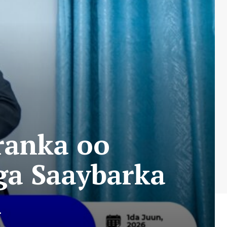
ranka oo
ga Saaybarka
a