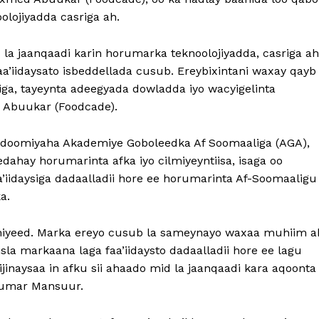
lojiyadda casriga ah.
la jaanqaadi karin horumarka teknoolojiyadda, casriga ah
’iidaysato isbeddellada cusub. Ereybixintani waxay qayb
ga, tayeynta adeegyada dowladda iyo wacyigelinta
 Abuukar (Foodcade).
doomiyaha Akademiye Goboleedka Af Soomaaliga (AGA),
dahay horumarinta afka iyo cilmiyeyntiisa, isaga oo
’iidaysiga dadaalladii hore ee horumarinta Af-Soomaaligu
a.
lmiyeed. Marka ereyo cusub la sameynayo waxaa muhiim a
isla markaana laga faa’iidaysto dadaalladii hore ee lagu
jinaysaa in afku sii ahaado mid la jaanqaadi kara aqoonta
 Cumar Mansuur.