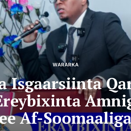
WARARKA
a Isgaarsiinta Qa
Ereybixinta Amni
ee Af-Soomaalig