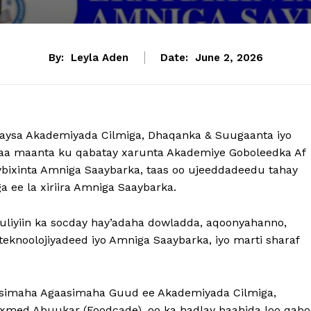
By:
Leyla Aden
Date:
June 2, 2026
anaysa Akademiyada Cilmiga, Dhaqanka & Suugaanta iyo
yaa maanta ku qabatay xarunta Akademiye Goboleedka Af
ixinta Amniga Saaybarka, taas oo ujeeddadeedu tahay
 ee la xiriira Amniga Saaybarka.
iyiin ka socday hay’adaha dowladda, aqoonyahanno,
eknoolojiyadeed iyo Amniga Saaybarka, iyo marti sharaf
-simaha Agaasimaha Guud ee Akademiyada Cilmiga,
xmed Abuukar (Foodcade), oo ka hadlay baahida loo qabo