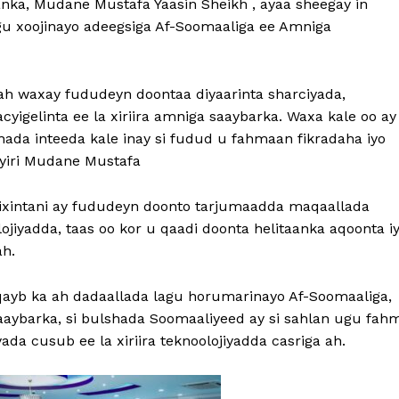
nka, Mudane Mustafa Yaasin Sheikh , ayaa sheegay in
u xoojinayo adeegsiga Af-Soomaaliga ee Amniga
ah waxay fududeyn doontaa diyaarinta sharciyada,
cyigelinta ee la xiriira amniga saaybarka. Waxa kale oo ay
hada inteeda kale inay si fudud u fahmaan fikradaha iyo
u yiri Mudane Mustafa
bixintani ay fududeyn doonto tarjumaadda maqaallada
ojiyadda, taas oo kor u qaadi doonta helitaanka aqoonta i
ah.
qayb ka ah dadaallada lagu horumarinayo Af-Soomaaliga,
aaybarka, si bulshada Soomaaliyeed ay si sahlan ugu fahm
yada cusub ee la xiriira teknoolojiyadda casriga ah.