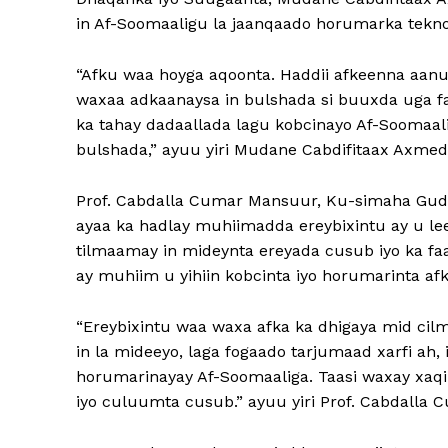
in Af-Soomaaligu la jaanqaado horumarka teknoo
“Afku waa hoyga aqoonta. Haddii afkeenna aanu 
waxaa adkaanaysa in bulshada si buuxda uga faa
ka tahay dadaallada lagu kobcinayo Af-Soomaali
bulshada,” ayuu yiri Mudane Cabdifitaax Axmed
Prof. Cabdalla Cumar Mansuur, Ku-simaha Gud
ayaa ka hadlay muhiimadda ereybixintu ay u lee
tilmaamay in mideynta ereyada cusub iyo ka faa
ay muhiim u yihiin kobcinta iyo horumarinta afk
“Ereybixintu waa waxa afka ka dhigaya mid ci
in la mideeyo, laga fogaado tarjumaad xarfi ah, 
horumarinayay Af-Soomaaliga. Taasi waxay xaqii
iyo culuumta cusub.” ayuu yiri Prof. Cabdalla