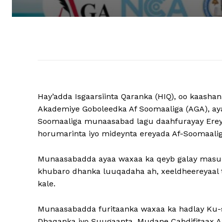
Hay’adda Isgaarsiinta Qaranka (HIQ), oo kaash
Akademiye Goboleedka Af Soomaaliga (AGA), a
Soomaaliga munaasabad lagu daahfurayay Ereyb
horumarinta iyo mideynta ereyada Af-Soomaaliga
Munaasabadda ayaa waxaa ka qeyb galay masuul
khubaro dhanka luuqadaha ah, xeeldheereyaal t
kale.
Munaasabadda furitaanka waxaa ka hadlay Ku
Dhaqanka iyo Suugaanta, Mudane Cabdifitaax A