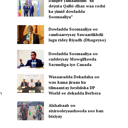
Danjire Jamaaludiin “sii
deynta Qalbi-dhax waa codsi
ka yimid dowladda
Soomaaliya”
Dowladda Soomaaliya oo
cambaareysay Sawaariikhdii
lagu ridey Riyadh (Dhageyso)
Dowladda Soomaaliya oo
caddeysay Mowqifkeeda
Sacuudiga iyo Canada
Wasaaradda Dekadaha oo
wax kama jiraan ku
tilmaantay heshiiska DP
World ee dekadda Berbera
h
Alshabaab oo
sixirooleyaashooda soo ban
bixiyay