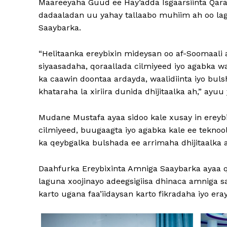
Maareeyaha Guud ee Hay’adda Isgaarsiinta Qara
dadaaladan uu yahay tallaabo muhiim ah oo lag
Saaybarka.
“Helitaanka ereybixin mideysan oo af-Soomaali 
siyaasadaha, qoraallada cilmiyeed iyo agabka wa
ka caawin doontaa ardayda, waalidiinta iyo buls
khataraha la xiriira dunida dhijitaalka ah,” ayu
Mudane Mustafa ayaa sidoo kale xusay in erey
cilmiyeed, buugaagta iyo agabka kale ee teknool
ka qeybgalka bulshada ee arrimaha dhijitaalka 
Daahfurka Ereybixinta Amniga Saaybarka ayaa 
laguna xoojinayo adeegsigiisa dhinaca amniga s
karto ugana faa’iidaysan karto fikradaha iyo era