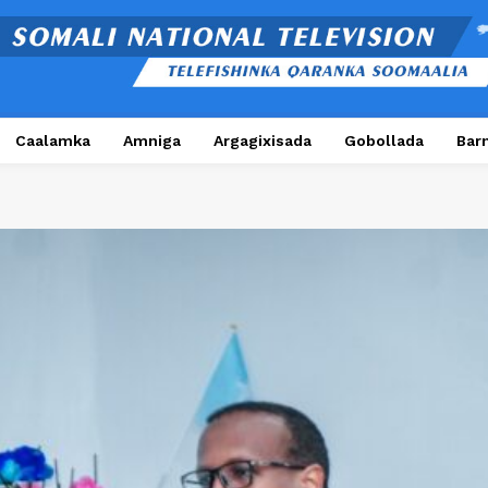
Caalamka
Amniga
Argagixisada
Gobollada
Bar