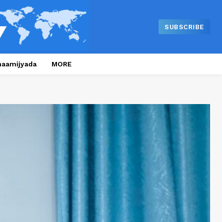
SUBSCRIBE
naamijyada
MORE