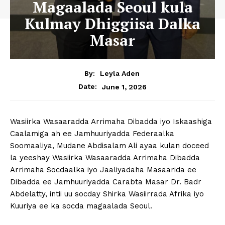
Magaalada Seoul kula
Kulmay Dhiggiisa Dalka
Masar
By:
Leyla Aden
June 1, 2026
Date:
Wasiirka Wasaaradda Arrimaha Dibadda iyo Iskaashiga
Caalamiga ah ee Jamhuuriyadda Federaalka
Soomaaliya, Mudane Abdisalam Ali ayaa kulan doceed
la yeeshay Wasiirka Wasaaradda Arrimaha Dibadda
Arrimaha Socdaalka iyo Jaaliyadaha Masaarida ee
Dibadda ee Jamhuuriyadda Carabta Masar Dr. Badr
Abdelatty, intii uu socday Shirka Wasiirrada Afrika iyo
Kuuriya ee ka socda magaalada Seoul.