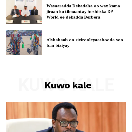
Wasaaradda Dekadaha oo wax kama
jiraan ku tilmaantay heshiiska DP
World ee dekadda Berbera
Alshabaab oo sixirooleyaashooda soo
ban bixiyay
KUWO KALE
Kuwo kale