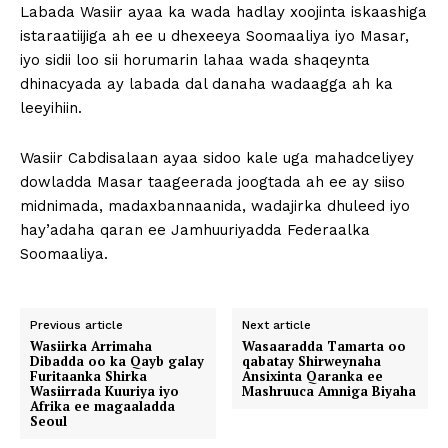
Labada Wasiir ayaa ka wada hadlay xoojinta iskaashiga
istaraatiijiga ah ee u dhexeeya Soomaaliya iyo Masar,
iyo sidii loo sii horumarin lahaa wada shaqeynta
dhinacyada ay labada dal danaha wadaagga ah ka
leeyihiin.
Wasiir Cabdisalaan ayaa sidoo kale uga mahadceliyey
dowladda Masar taageerada joogtada ah ee ay siiso
midnimada, madaxbannaanida, wadajirka dhuleed iyo
hay’adaha qaran ee Jamhuuriyadda Federaalka
Soomaaliya.
Previous article
Next article
Wasiirka Arrimaha
Wasaaradda Tamarta oo
Dibadda oo ka Qayb galay
qabatay Shirweynaha
Furitaanka Shirka
Ansixinta Qaranka ee
Wasiirrada Kuuriya iyo
Mashruuca Amniga Biyaha
Afrika ee magaaladda
Seoul