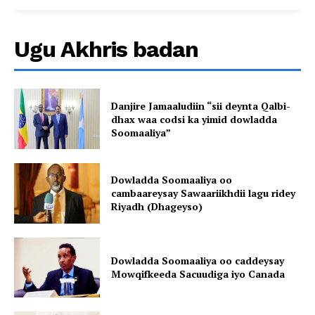
Ugu Akhris badan
Danjire Jamaaludiin “sii deynta Qalbi-
dhax waa codsi ka yimid dowladda
Soomaaliya”
Dowladda Soomaaliya oo
cambaareysay Sawaariikhdii lagu ridey
Riyadh (Dhageyso)
Dowladda Soomaaliya oo caddeysay
Mowqifkeeda Sacuudiga iyo Canada