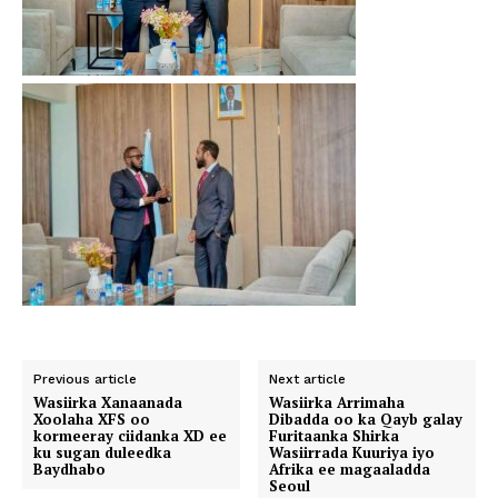
Previous article
Next article
Wasiirka Xanaanada
Wasiirka Arrimaha
Xoolaha XFS oo
Dibadda oo ka Qayb galay
kormeeray ciidanka XD ee
Furitaanka Shirka
ku sugan duleedka
Wasiirrada Kuuriya iyo
Baydhabo
Afrika ee magaaladda
Seoul