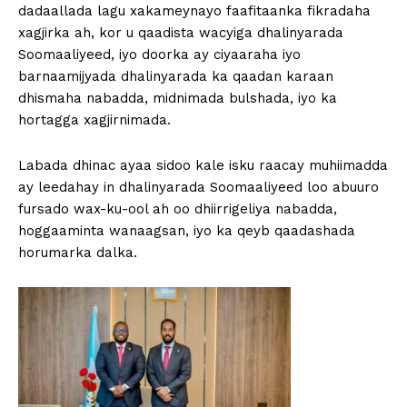
dadaallada lagu xakameynayo faafitaanka fikradaha
xagjirka ah, kor u qaadista wacyiga dhalinyarada
Soomaaliyeed, iyo doorka ay ciyaaraha iyo
barnaamijyada dhalinyarada ka qaadan karaan
dhismaha nabadda, midnimada bulshada, iyo ka
hortagga xagjirnimada.
Labada dhinac ayaa sidoo kale isku raacay muhiimadda
ay leedahay in dhalinyarada Soomaaliyeed loo abuuro
fursado wax-ku-ool ah oo dhiirrigeliya nabadda,
hoggaaminta wanaagsan, iyo ka qeyb qaadashada
horumarka dalka.