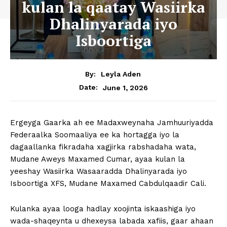
kulan la qaatay Wasiirka
Dhalinyarada iyo
Isboortiga
By:
Leyla Aden
June 1, 2026
Date:
Ergeyga Gaarka ah ee Madaxweynaha Jamhuuriyadda
Federaalka Soomaaliya ee ka hortagga iyo la
dagaallanka fikradaha xagjirka rabshadaha wata,
Mudane Aweys Maxamed Cumar, ayaa kulan la
yeeshay Wasiirka Wasaaradda Dhalinyarada iyo
Isboortiga XFS, Mudane Maxamed Cabdulqaadir Cali.
Kulanka ayaa looga hadlay xoojinta iskaashiga iyo
wada-shaqeynta u dhexeysa labada xafiis, gaar ahaan