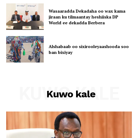
Wasaaradda Dekadaha oo wax kama
jiraan ku tilmaantay heshiiska DP
World ee dekadda Berbera
Alshabaab oo sixirooleyaashooda soo
ban bixiyay
KUWO KALE
Kuwo kale