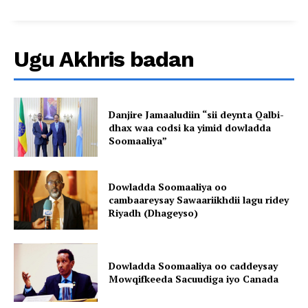
Ugu Akhris badan
Danjire Jamaaludiin “sii deynta Qalbi-
dhax waa codsi ka yimid dowladda
Soomaaliya”
Dowladda Soomaaliya oo
cambaareysay Sawaariikhdii lagu ridey
Riyadh (Dhageyso)
Dowladda Soomaaliya oo caddeysay
Mowqifkeeda Sacuudiga iyo Canada