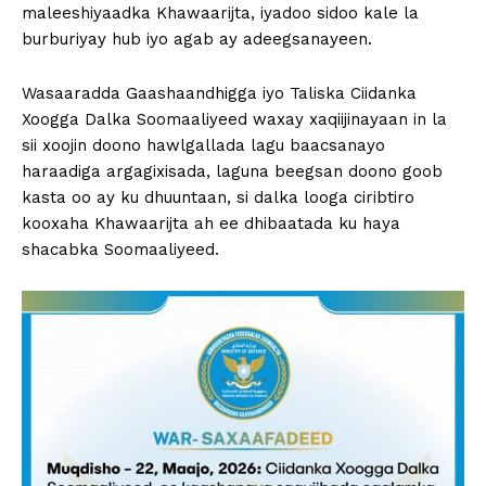
maleeshiyaadka Khawaarijta, iyadoo sidoo kale la
burburiyay hub iyo agab ay adeegsanayeen.
Wasaaradda Gaashaandhigga iyo Taliska Ciidanka
Xoogga Dalka Soomaaliyeed waxay xaqiijinayaan in la
sii xoojin doono hawlgallada lagu baacsanayo
haraadiga argagixisada, laguna beegsan doono goob
kasta oo ay ku dhuuntaan, si dalka looga ciribtiro
kooxaha Khawaarijta ah ee dhibaatada ku haya
shacabka Soomaaliyeed.