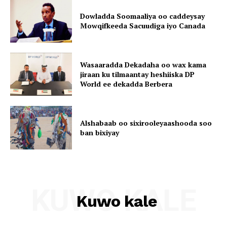
Dowladda Soomaaliya oo caddeysay
Mowqifkeeda Sacuudiga iyo Canada
Wasaaradda Dekadaha oo wax kama
jiraan ku tilmaantay heshiiska DP
World ee dekadda Berbera
Alshabaab oo sixirooleyaashooda soo
ban bixiyay
KUWO KALE
Kuwo kale