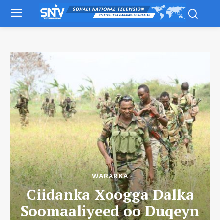
WARARKA
Ciidanka Xoogga Dalka
Soomaaliyeed oo Duqeyn