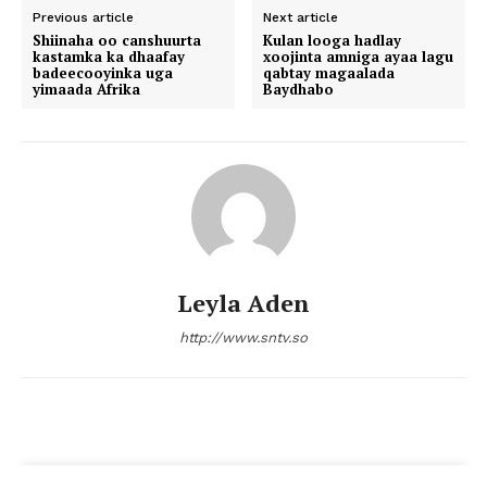
Previous article
Next article
Shiinaha oo canshuurta
Kulan looga hadlay
kastamka ka dhaafay
xoojinta amniga ayaa lagu
badeecooyinka uga
qabtay magaalada
yimaada Afrika
Baydhabo
Leyla Aden
http://www.sntv.so