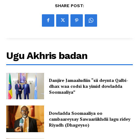
SHARE POST:
Ugu Akhris badan
Danjire Jamaaludiin “sii deynta Qalbi-
dhax waa codsi ka yimid dowladda
Soomaaliya”
Dowladda Soomaaliya oo
cambaareysay Sawaariikhdii lagu ridey
Riyadh (Dhageyso)