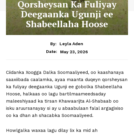
Qorsheysan Ka Fuliyay
Deegaanka Ugunji ee
Shabeellaha Hoose
By:
Leyla Aden
May 23, 2026
Date:
Ciidanka Xoogga Dalka Soomaaliyeed, oo kaashanaya
saaxiibada caalamka, ayaa maanta duqeyn qorsheysan
ka fuliyay deegaanka Ugunji ee gobolka Shabeellaha
Hoose, halkaas oo lagu bartilmaameedsaday
maleeshiyaad ka tirsan Khawaarijta Al-Shabaab oo
isku aruursanayay si ay u abaabulaan falal argagixiso
oo ka dhan ah shacabka Soomaaliyeed.
Howlgalka waxaa lagu dilay lix ka mid ah