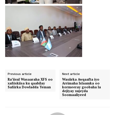
Previous article
Next article
Ra’iisul Wasaaraha XFS oo
Wasiirka Awqaafta iyo
xafiiskiisa ku qaabilay
Arrimaha Islaamka oo
Safiirka Dowladda Yeman
kormeeray goobaha la
dejiyay xujeyda
Soomaaliyeed