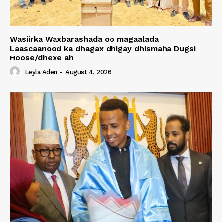
Wasiirka Waxbarashada oo magaalada
Laascaanood ka dhagax dhigay dhismaha Dugsi
Hoose/dhexe ah
Leyla Aden
-
August 4, 2026