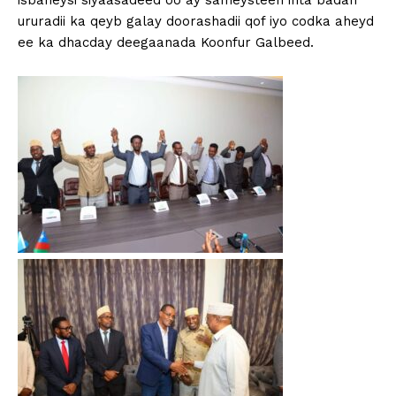
isbaheysi siyaasadeed oo ay sameysteen inta badan
ururadii ka qeyb galay doorashadii qof iyo codka aheyd
ee ka dhacday deegaanada Koonfur Galbeed.