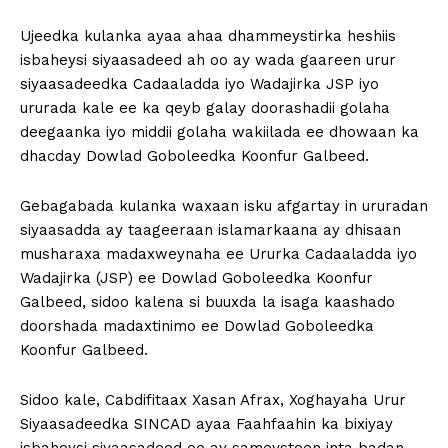
Ujeedka kulanka ayaa ahaa dhammeystirka heshiis
isbaheysi siyaasadeed ah oo ay wada gaareen urur
siyaasadeedka Cadaaladda iyo Wadajirka JSP iyo
ururada kale ee ka qeyb galay doorashadii golaha
deegaanka iyo middii golaha wakiilada ee dhowaan ka
dhacday Dowlad Goboleedka Koonfur Galbeed.
Gebagabada kulanka waxaan isku afgartay in ururadan
siyaasadda ay taageeraan islamarkaana ay dhisaan
musharaxa madaxweynaha ee Ururka Cadaaladda iyo
Wadajirka (JSP) ee Dowlad Goboleedka Koonfur
Galbeed, sidoo kalena si buuxda la isaga kaashado
doorshada madaxtinimo ee Dowlad Goboleedka
Koonfur Galbeed.
Sidoo kale, Cabdifitaax Xasan Afrax, Xoghayaha Urur
Siyaasadeedka SINCAD ayaa Faahfaahin ka bixiyay