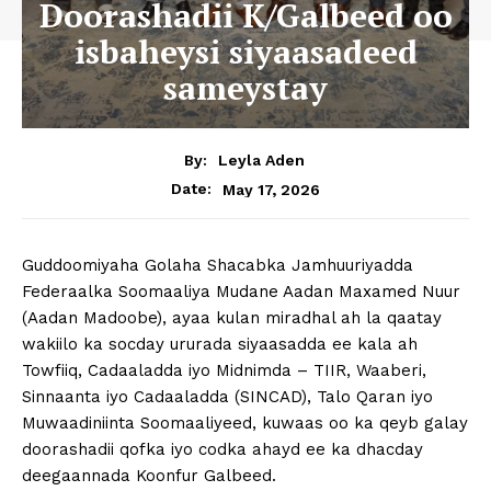
Doorashadii K/Galbeed oo
isbaheysi siyaasadeed
sameystay
By:
Leyla Aden
May 17, 2026
Date:
Guddoomiyaha Golaha Shacabka Jamhuuriyadda
Federaalka Soomaaliya Mudane Aadan Maxamed Nuur
(Aadan Madoobe), ayaa kulan miradhal ah la qaatay
wakiilo ka socday ururada siyaasadda ee kala ah
Towfiiq, Cadaaladda iyo Midnimda – TIIR, Waaberi,
Sinnaanta iyo Cadaaladda (SINCAD), Talo Qaran iyo
Muwaadiniinta Soomaaliyeed, kuwaas oo ka qeyb galay
doorashadii qofka iyo codka ahayd ee ka dhacday
deegaannada Koonfur Galbeed.