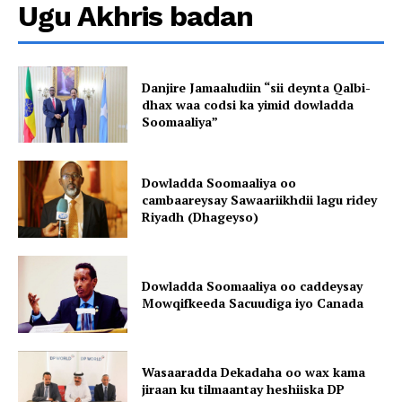
Ugu Akhris badan
Danjire Jamaaludiin “sii deynta Qalbi-
dhax waa codsi ka yimid dowladda
Soomaaliya”
Dowladda Soomaaliya oo
cambaareysay Sawaariikhdii lagu ridey
Riyadh (Dhageyso)
Dowladda Soomaaliya oo caddeysay
Mowqifkeeda Sacuudiga iyo Canada
Wasaaradda Dekadaha oo wax kama
jiraan ku tilmaantay heshiiska DP