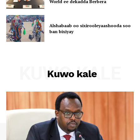
World ee dekadda Berbera
Alshabaab oo sixirooleyaashooda soo
ban bixiyay
KUWO KALE
Kuwo kale