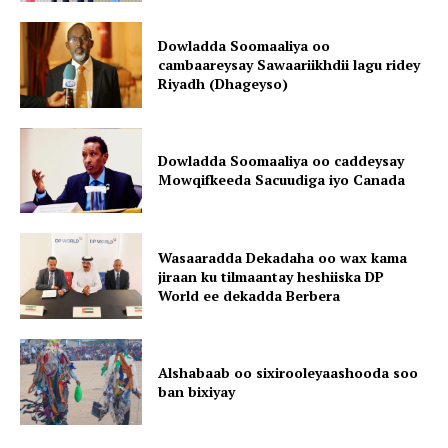
Dowladda Soomaaliya oo
cambaareysay Sawaariikhdii lagu ridey
Riyadh (Dhageyso)
Dowladda Soomaaliya oo caddeysay
Mowqifkeeda Sacuudiga iyo Canada
Wasaaradda Dekadaha oo wax kama
jiraan ku tilmaantay heshiiska DP
World ee dekadda Berbera
Alshabaab oo sixirooleyaashooda soo
ban bixiyay