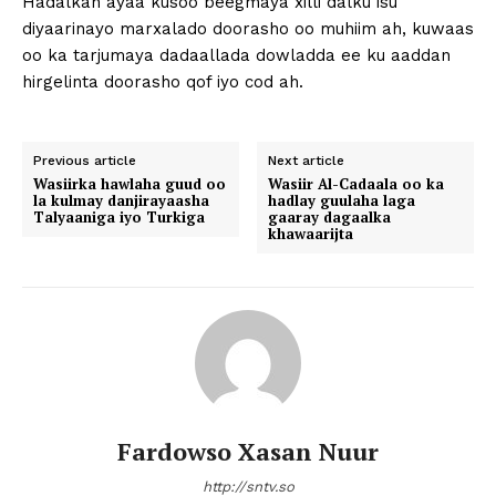
Hadalkan ayaa kusoo beegmaya xilli dalku isu
diyaarinayo marxalado doorasho oo muhiim ah, kuwaas
oo ka tarjumaya dadaallada dowladda ee ku aaddan
hirgelinta doorasho qof iyo cod ah.
Previous article
Next article
Wasiirka hawlaha guud oo
Wasiir Al-Cadaala oo ka
la kulmay danjirayaasha
hadlay guulaha laga
Talyaaniga iyo Turkiga
gaaray dagaalka
khawaarijta
Fardowso Xasan Nuur
http://sntv.so