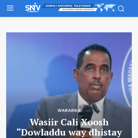
WARARKA
Wasiir Cali Xoosh
“Dowladdu way dhistay