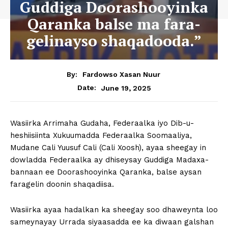
Guddiga Doorashooyinka
Qaranka balse ma fara-
gelinayso shaqadooda.”
By:
Fardowso Xasan Nuur
June 19, 2025
Date:
Wasiirka Arrimaha Gudaha, Federaalka iyo Dib-u-
heshiisiinta Xukuumadda Federaalka Soomaaliya,
Mudane Cali Yuusuf Cali (Cali Xoosh), ayaa sheegay in
dowladda Federaalka ay dhiseysay Guddiga Madaxa-
bannaan ee Doorashooyinka Qaranka, balse aysan
faragelin doonin shaqadiisa.
Wasiirka ayaa hadalkan ka sheegay soo dhaweynta loo
sameynayay Urrada siyaasadda ee ka diwaan galshan