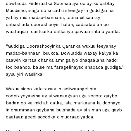
dowladda Federaalka Soomaaliya oo ay ku qabtay
Muqdisho, isaga oo si cad u sheegay in guddigan uu
yahay mid madax-bannaan, loona xil saaray
qabashada doorashooyin hufan, cadaalad ah oo
waafaqsan dastuurka dalka iyo qawaaniinta u yaalla.
“Guddiga Doorashooyinka Qaranka wuxuu leeyahay
madax-bannaani buuxda. Dowladdu waxay kaliya ka
caawin kartaa dhanka amniga iyo dhaqaalaha haddii
loo baahdo, balse ma faragelinayso shaqada guddiga,”
ayuu yiri Wasiirka.
Wuxuu sidoo kale xusay in isdiiwaangelinta
codbixiyeyaasha ay si wanaagsan uga socoto qaybo
badan oo ka mid ah dalka, isla markaana la doonayo
in dhammaan qeybaha bulshada ay si siman uga qayb
qaataan geedi socodka dimuqraadiyadda.