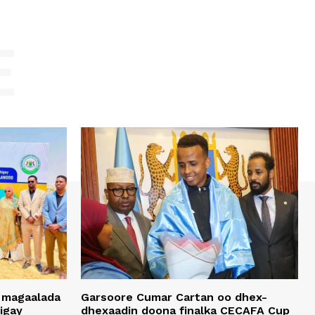
E
 magaalada
Garsoore Cumar Cartan oo dhex-
igay
dhexaadin doona finalka CECAFA Cup