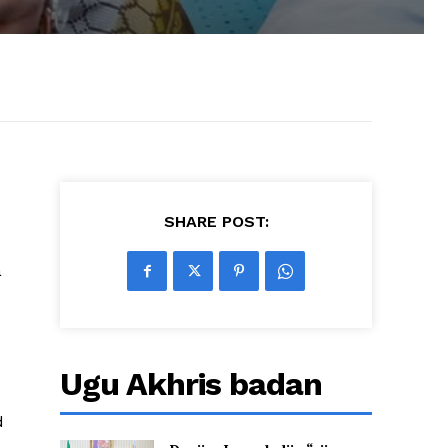
SHARE POST:
a
Ugu Akhris badan
d