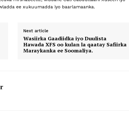
 Dowladda ee xukuumadda iyo baarlamaanka.
Next article
Wasiirka Gaadiidka iyo Duulista
Hawada XFS oo kulan la qaatay Safiirka
Maraykanka ee Soomaliya.
r