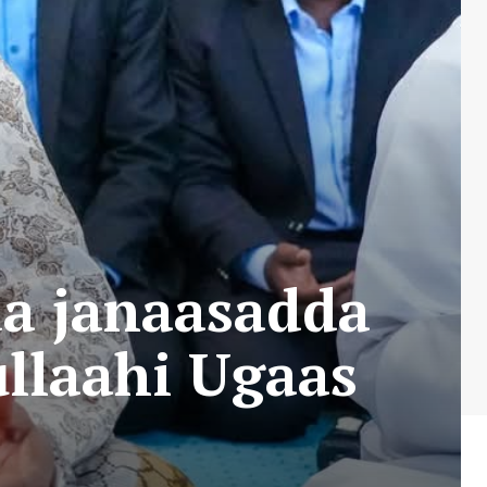
a janaasadda
llaahi Ugaas