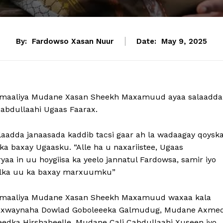
By:
Fardowso Xasan Nuur
Date:
May 9, 2025
maaliya Mudane Xasan Sheekh Maxamuud ayaa salaadda
bdullaahi Ugaas Faarax.
dda janaasada kaddib tacsi gaar ah la wadaagay qoysk
a baxay Ugaasku. “Alle ha u naxariistee, Ugaas
aa in uu hoygiisa ka yeelo jannatul Fardowsa, samir iyo
elka uu ka baxay marxuumku”
maaliya Mudane Xasan Sheekh Maxamuud waxaa kala
daxwaynaha Dowlad Goboleeeka Galmudug, Mudane Axme
edka Hirshabeelle, Mudane Cali Cabdullaahi Xuseen iyo