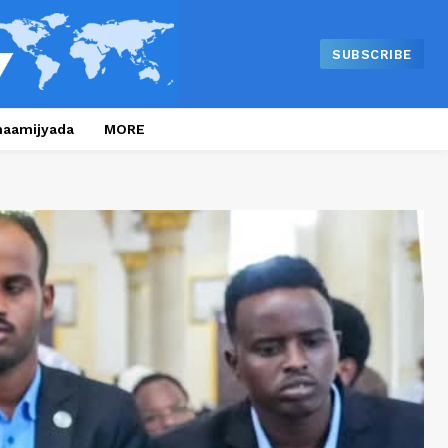
SUBSCRIBE
naamijyada
MORE