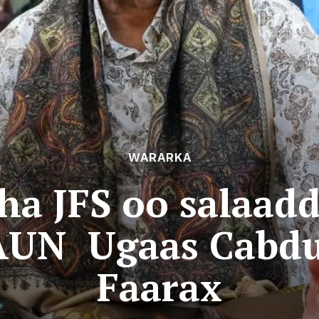
WARARKA
a JFS oo salaadd
AUN Ugaas Cabdu
Faarax