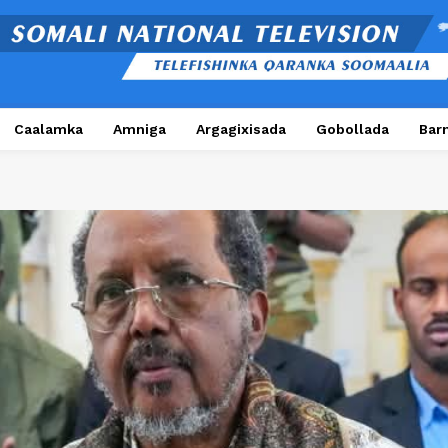
Caalamka
Amniga
Argagixisada
Gobollada
Bar