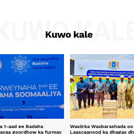
KUWO KAL
Kuwo kale
a 1-aad ee Badaha
Wasiirka Waxbarashada oo
 ayaa goordhow ka furmay
Laascaanood ka dhagax dh