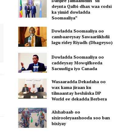
Danjire Jamaaludiin “sii
deynta Qalbi-dhax waa codsi
ka yimid dowladda
Soomaaliya”
Dowladda Soomaaliya oo
cambaareysay Sawaariikhdii
lagu ridey Riyadh (Dhageyso)
Dowladda Soomaaliya oo
caddeysay Mowqifkeeda
Sacuudiga iyo Canada
Wasaaradda Dekadaha oo
wax kama jiraan ku
tilmaantay heshiiska DP
World ee dekadda Berbera
Alshabaab oo
sixirooleyaashooda soo ban
bixiyay