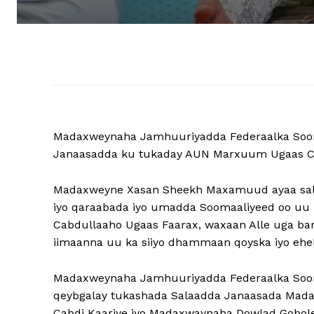
Madaxweynaha Jamhuuriyadda Federaalka Soo
Janaasadda ku tukaday AUN Marxuum Ugaas Ca
Madaxweyne Xasan Sheekh Maxamuud ayaa salaa
iyo qaraabada iyo umadda Soomaaliyeed oo uu k
Cabdullaaho Ugaas Faarax, waxaan Alle uga bary
iimaanna uu ka siiyo dhammaan qoyska iyo eh
Madaxweynaha Jamhuuriyadda Federaalka Soo
qeybgalay tukashada Salaadda Janaasada Ma
Cabdi Kaariye iyo Madaxwaynaha Dowlad Gobole