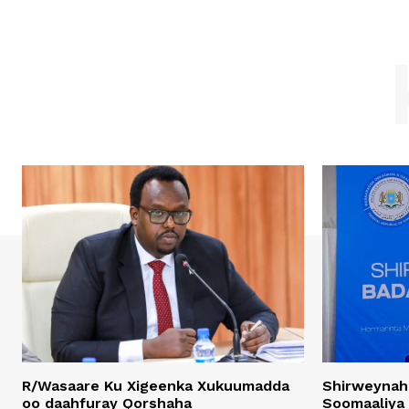
R/Wasaare Ku Xigeenka Xukuumadda
Shirweynah
oo daahfuray Qorshaha
Soomaaliya