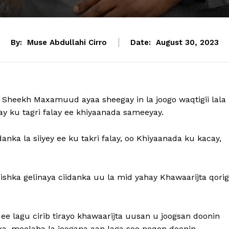
By:
Muse Abdullahi Cirro
Date:
August 30, 2023
heekh Maxamuud ayaa sheegay in la joogo waqtigii lala
ay ku tagri falay ee khiyaanada sameeyay.
a la siiyey ee ku takri falay, oo Khiyaanada ku kacay,
ka gelinaya ciidanka uu la mid yahay Khawaarijta qori
e lagu cirib tirayo khawaarijta uusan u joogsan doonin
nka, meelaha la joogana aan laga soo noqon doonin.