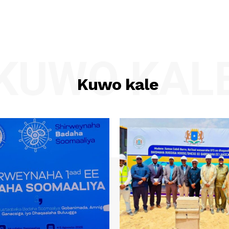
KUWO KAL
Kuwo kale