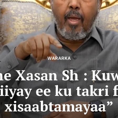
WARARKA
e Xasan Sh : Ku
iiyay ee ku takri 
xisaabtamayaa”