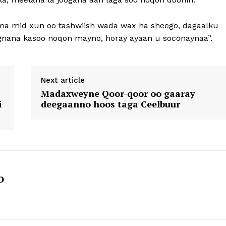
ama mid xun oo tashwiish wada wax ha sheego, dagaalku
gnana kasoo noqon mayno, horay ayaan u soconaynaa”.
Next article
Madaxweyne Qoor-qoor oo gaaray
i
deegaanno hoos taga Ceelbuur
o