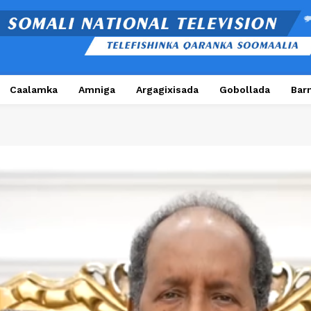
Caalamka
Amniga
Argagixisada
Gobollada
Bar