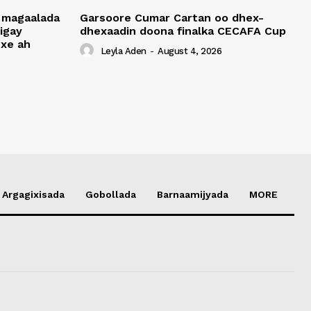
 magaalada
Garsoore Cumar Cartan oo dhex-
igay
dhexaadin doona finalka CECAFA Cup
xe ah
Leyla Aden
-
August 4, 2026
Argagixisada
Gobollada
Barnaamijyada
MORE