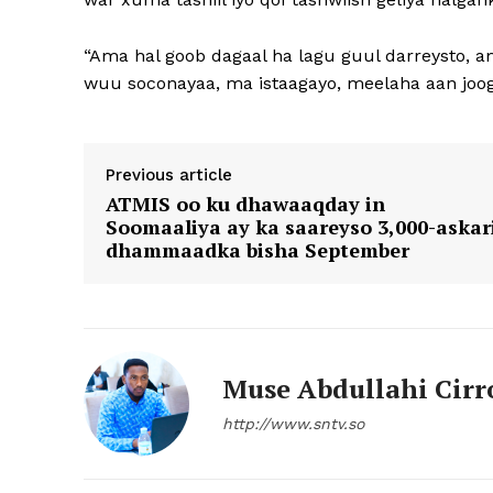
“Ama hal goob dagaal ha lagu guul darreysto, 
wuu soconayaa, ma istaagayo, meelaha aan joo
Previous article
ATMIS oo ku dhawaaqday in
Soomaaliya ay ka saareyso 3,000-askar
dhammaadka bisha September
Muse Abdullahi Cirr
http://www.sntv.so