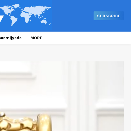
SUBSCRIBE
naamijyada
MORE