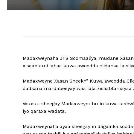
Madaxweynaha JFS Soomaaliya, mudane Xasan S
xisaabtami lahaa kuwa awoodda ciidanka la siiy
Madaxweyne Xasan Sheekh” Kuwa awoodda Ciidank
dadkana mardabeeyay waa lala xisaabtamayaa”.
Wuxuu sheegay Madaxweynuhu in kuwa tashwiish
iyo qaraxa wadata.
Madaxweynaha ayaa sheegay in dagaalka socda e
war xuma tashiil iyo qof tashwiish geliya halga