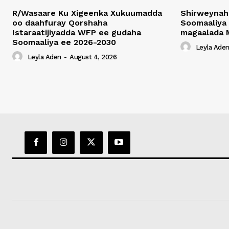
R/Wasaare Ku Xigeenka Xukuumadda
Shirweynah
oo daahfuray Qorshaha
Soomaaliya
Istaraatijiyadda WFP ee gudaha
magaalada 
Soomaaliya ee 2026-2030
Leyla Ade
Leyla Aden
-
August 4, 2026