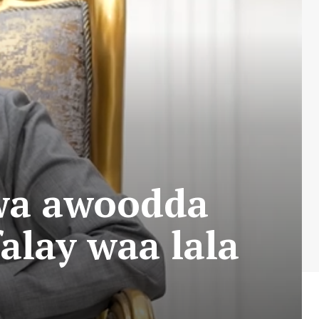
wa awoodda
falay waa lala