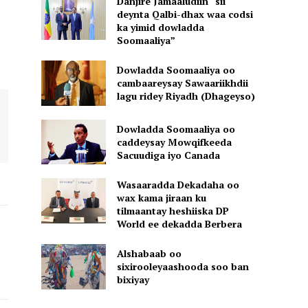
Danjire Jamaaludiin “sii
deynta Qalbi-dhax waa codsi
ka yimid dowladda
Soomaaliya”
Dowladda Soomaaliya oo
cambaareysay Sawaariikhdii
lagu ridey Riyadh (Dhageyso)
Dowladda Soomaaliya oo
caddeysay Mowqifkeeda
Sacuudiga iyo Canada
Wasaaradda Dekadaha oo
wax kama jiraan ku
tilmaantay heshiiska DP
World ee dekadda Berbera
Alshabaab oo
sixirooleyaashooda soo ban
bixiyay