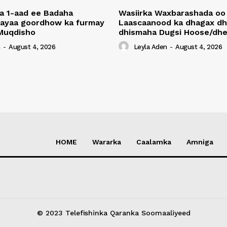
a 1-aad ee Badaha
Wasiirka Waxbarashada oo
 ayaa goordhow ka furmay
Laascaanood ka dhagax dh
Muqdisho
dhismaha Dugsi Hoose/dhe
n
-
August 4, 2026
Leyla Aden
-
August 4, 2026
HOME
Wararka
Caalamka
Amniga
© 2023 Telefishinka Qaranka Soomaaliyeed