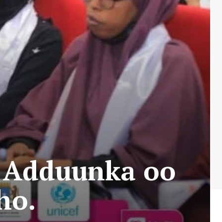
a Adduunka oo
ho.