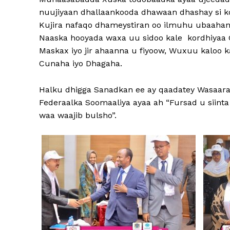
nuujiyaan dhallaankooda dhawaan dhashay si ko
Kujira nafaqo dhameystiran oo ilmuhu ubaahany
Naaska hooyada waxa uu sidoo kale kordhiyaa 
Maskax iyo jir ahaanna u fiyoow, Wuxuu kaloo
Cunaha iyo Dhagaha.
Halku dhigga Sanadkan ee ay qaadatey Wasaar
Federaalka Soomaaliya ayaa ah “Fursad u siint
waa waajib bulsho”.