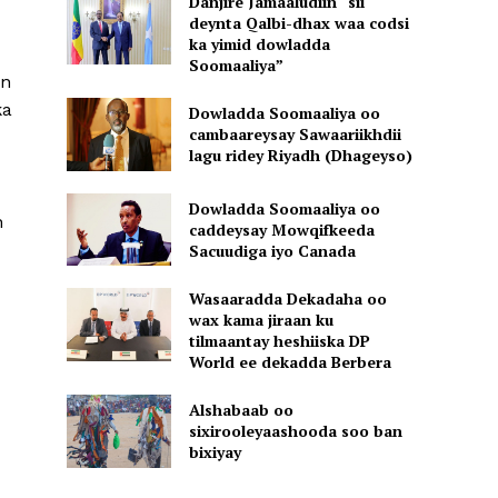
Danjire Jamaaludiin “sii
deynta Qalbi-dhax waa codsi
ka yimid dowladda
Soomaaliya”
an
ka
Dowladda Soomaaliya oo
cambaareysay Sawaariikhdii
lagu ridey Riyadh (Dhageyso)
Dowladda Soomaaliya oo
n
caddeysay Mowqifkeeda
Sacuudiga iyo Canada
Wasaaradda Dekadaha oo
wax kama jiraan ku
tilmaantay heshiiska DP
World ee dekadda Berbera
Alshabaab oo
sixirooleyaashooda soo ban
bixiyay