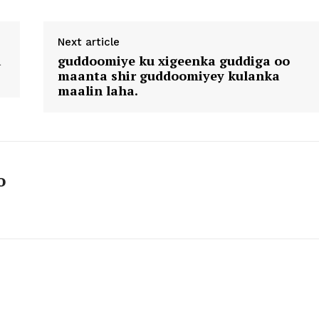
Next article
a
guddoomiye ku xigeenka guddiga oo
maanta shir guddoomiyey kulanka
maalin laha.
o