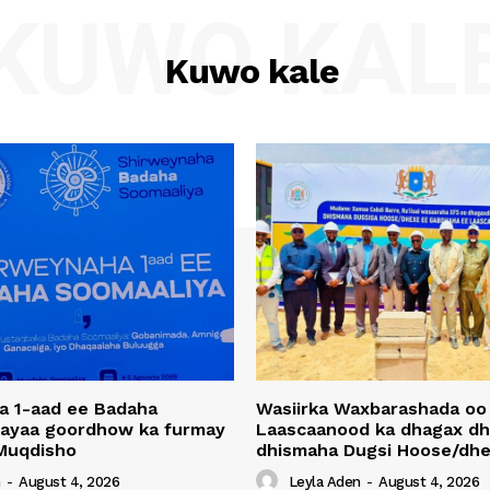
KUWO KAL
Kuwo kale
a 1-aad ee Badaha
Wasiirka Waxbarashada oo
 ayaa goordhow ka furmay
Laascaanood ka dhagax dh
Muqdisho
dhismaha Dugsi Hoose/dhe
n
-
August 4, 2026
Leyla Aden
-
August 4, 2026