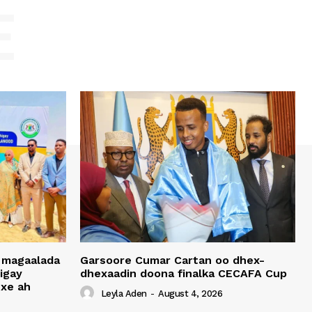
E
 magaalada
Garsoore Cumar Cartan oo dhex-
igay
dhexaadin doona finalka CECAFA Cup
xe ah
Leyla Aden
-
August 4, 2026