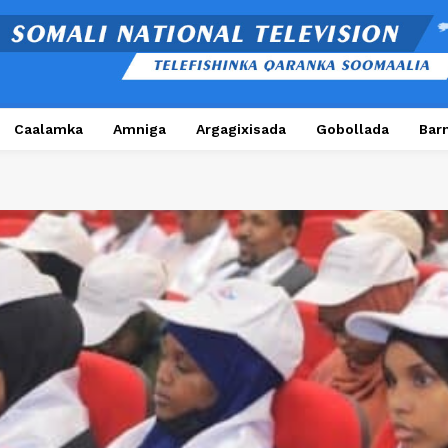
Caalamka
Amniga
Argagixisada
Gobollada
Bar