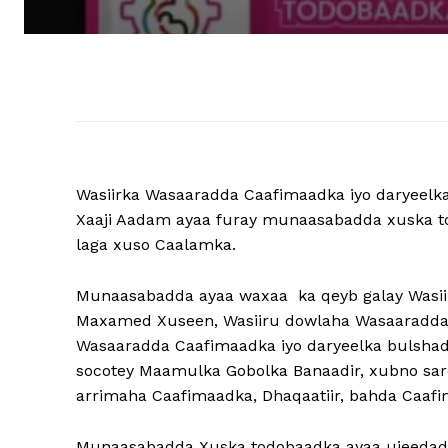
Wasiirka Wasaaradda Caafimaadka iyo daryeelk
Xaaji Aadam ayaa furay munaasabadda xuska t
laga xuso Caalamka.
Munaasabadda ayaa waxaa ka qeyb galay Wasi
Maxamed Xuseen, Wasiiru dowlaha Wasaaradda
Wasaaradda Caafimaadka iyo daryeelka bulsha
socotey Maamulka Gobolka Banaadir, xubno sar
arrimaha Caafimaadka, Dhaqaatiir, bahda Caafim
Munaasabadda Xuska todobaadka ayaa ujeedadeedu