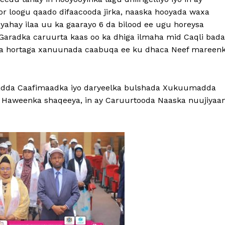
r loogu qaado difaacooda jirka, naaska hooyada waxa
ahay ilaa uu ka gaarayo 6 da bilood ee ugu horeysa
Garadka caruurta kaas oo ka dhiga ilmaha mid Caqli bad
 ka hortaga xanuunada caabuqa ee ku dhaca Neef mareen
adda Caafimaadka iyo daryeelka bulshada Xukuumadda
a Haweenka shaqeeya, in ay Caruurtooda Naaska nuujiyaa