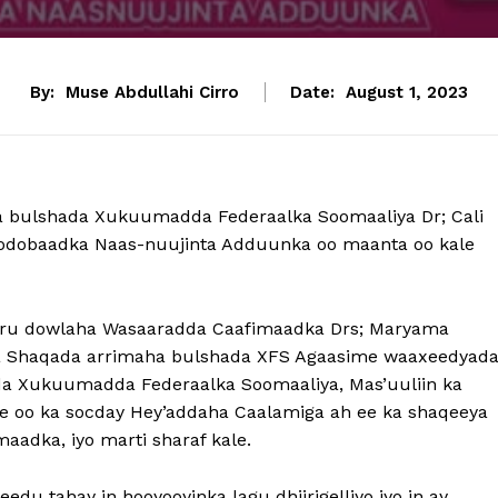
By:
Muse Abdullahi Cirro
Date:
August 1, 2023
a bulshada Xukuumadda Federaalka Soomaaliya Dr; Cali
odobaadka Naas-nuujinta Adduunka oo maanta oo kale
iru dowlaha Wasaaradda Caafimaadka Drs; Maryama
 Shaqada arrimaha bulshada XFS Agaasime waaxeedyad
da Xukuumadda Federaalka Soomaaliya, Mas’uuliin ka
e oo ka socday Hey’addaha Caalamiga ah ee ka shaqeeya
aadka, iyo marti sharaf kale.
 tahay in hooyooyinka lagu dhiirigelliyo iyo in ay