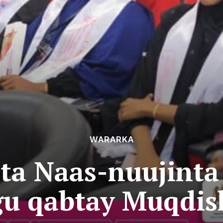
WARARKA
ta Naas-nuujint
gu qabtay Muqdis