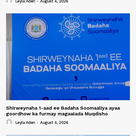
Leyla Aden
-
August 4, 2026
Shirweynaha 1-aad ee Badaha Soomaaliya ayaa
goordhow ka furmay magaalada Muqdisho
Leyla Aden
-
August 4, 2026