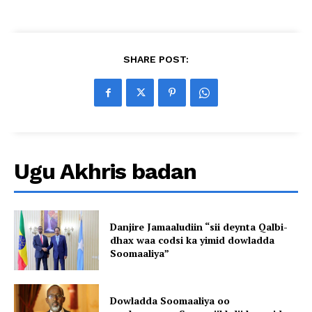
SHARE POST:
Ugu Akhris badan
Danjire Jamaaludiin “sii deynta Qalbi-
dhax waa codsi ka yimid dowladda
Soomaaliya”
Dowladda Soomaaliya oo