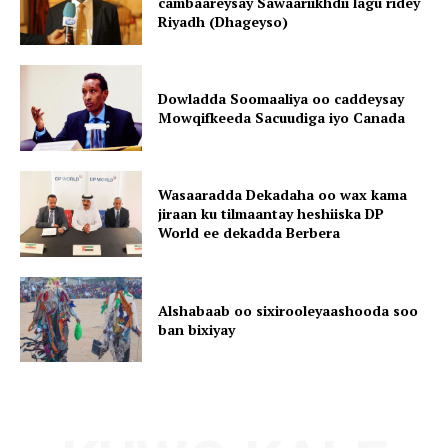
cambaareysay Sawaariikhdii lagu ridey
Riyadh (Dhageyso)
Dowladda Soomaaliya oo caddeysay
Mowqifkeeda Sacuudiga iyo Canada
Wasaaradda Dekadaha oo wax kama
jiraan ku tilmaantay heshiiska DP
World ee dekadda Berbera
Alshabaab oo sixirooleyaashooda soo
ban bixiyay