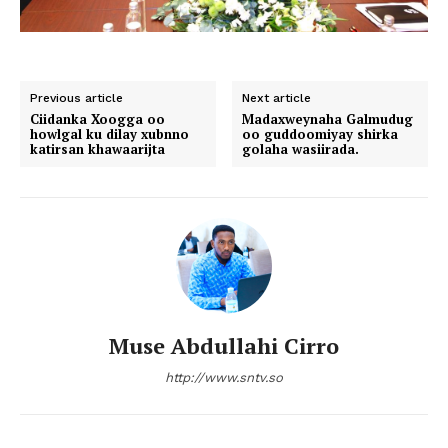
Previous article
Next article
Ciidanka Xoogga oo
Madaxweynaha Galmudug
howlgal ku dilay xubnno
oo guddoomiyay shirka
katirsan khawaarijta
golaha wasiirada.
Muse Abdullahi Cirro
http://www.sntv.so