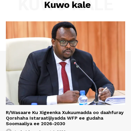
KUWO KALE
Kuwo kale
R/Wasaare Ku Xigeenka Xukuumadda oo daahfuray
Qorshaha Istaraatijiyadda WFP ee gudaha
Soomaaliya ee 2026-2030