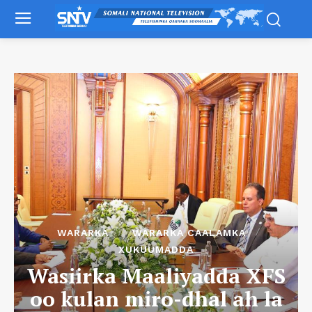
WARARKA
WARARKA CAALAMKA
XUKUUMADDA
Wasiirka Maaliyadda XFS
oo kulan miro-dhal ah la