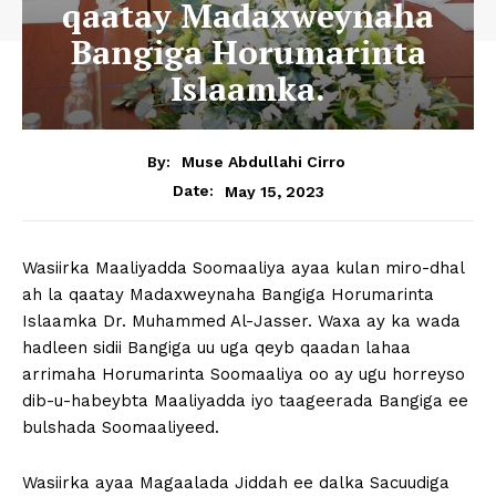
qaatay Madaxweynaha
Bangiga Horumarinta
Islaamka.
By:
Muse Abdullahi Cirro
May 15, 2023
Date:
Wasiirka Maaliyadda Soomaaliya ayaa kulan miro-dhal
ah la qaatay Madaxweynaha Bangiga Horumarinta
Islaamka Dr. Muhammed Al-Jasser. Waxa ay ka wada
hadleen sidii Bangiga uu uga qeyb qaadan lahaa
arrimaha Horumarinta Soomaaliya oo ay ugu horreyso
dib-u-habeybta Maaliyadda iyo taageerada Bangiga ee
bulshada Soomaaliyeed.
Wasiirka ayaa Magaalada Jiddah ee dalka Sacuudiga