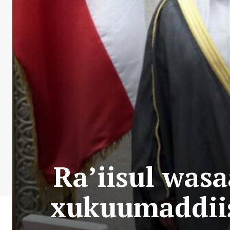
Ra’iisul was
xukuumaddiis