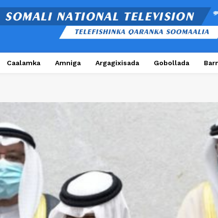
Caalamka
Amniga
Argagixisada
Gobollada
Bar