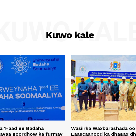
KUWO KAL
Kuwo kale
a 1-aad ee Badaha
Wasiirka Waxbarashada oo
 ayaa goordhow ka furmay
Laascaanood ka dhagax dh