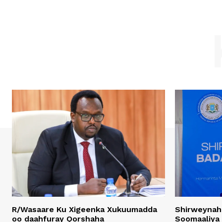
R/Wasaare Ku Xigeenka Xukuumadda
Shirweynah
oo daahfuray Qorshaha
Soomaaliya