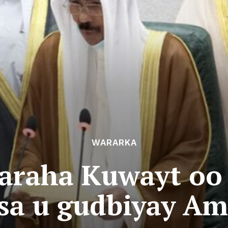
WARARKA
aaraha Kuwayt oo 
a u gudbiyay Ami