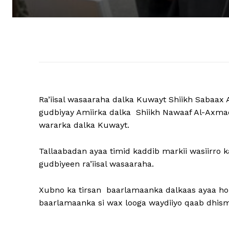
Ra’iisal wasaaraha dalka Kuwayt Shiikh Sabaax 
gudbiyay Amiirka dalka Shiikh Nawaaf Al-Axma
wararka dalka Kuwayt.
Tallaabadan ayaa timid kaddib markii wasiirro 
gudbiyeen ra’iisal wasaaraha.
Xubno ka tirsan baarlamaanka dalkaas ayaa hor
baarlamaanka si wax looga waydiiyo qaab dhi