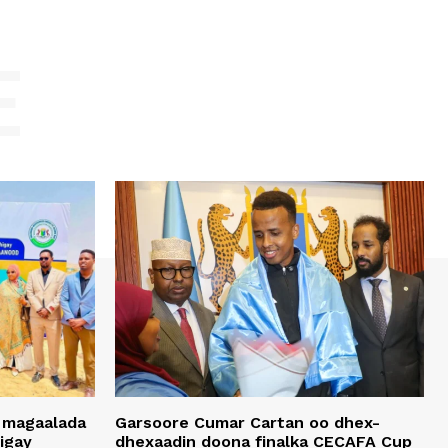
E
 magaalada
Garsoore Cumar Cartan oo dhex-
igay
dhexaadin doona finalka CECAFA Cup