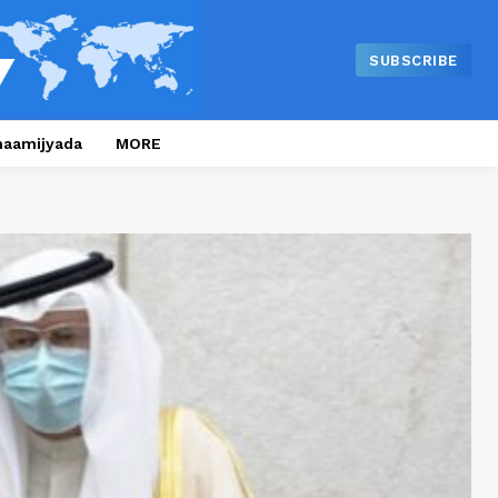
SUBSCRIBE
naamijyada
MORE