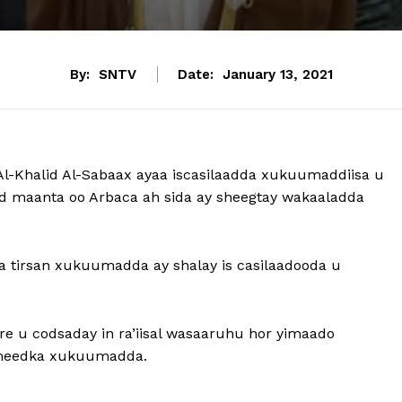
By:
SNTV
Date:
January 13, 2021
Al-Khalid Al-Sabaax ayaa iscasilaadda xukuumaddiisa u
d maanta oo Arbaca ah sida ay sheegtay wakaaladda
ka tirsan xukuumadda ay shalay is casilaadooda u
e u codsaday in ra’iisal wasaaruhu hor yimaado
smeedka xukuumadda.