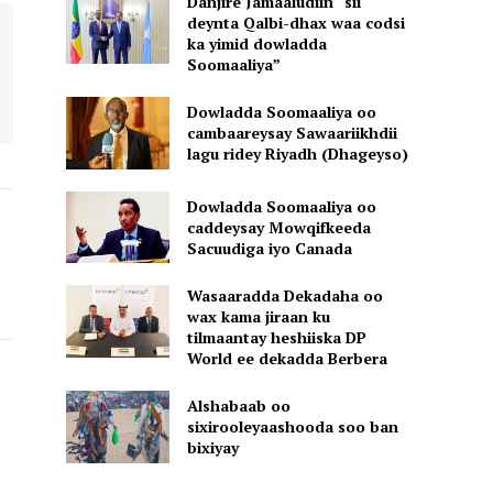
Danjire Jamaaludiin “sii
deynta Qalbi-dhax waa codsi
ka yimid dowladda
Soomaaliya”
Dowladda Soomaaliya oo
cambaareysay Sawaariikhdii
lagu ridey Riyadh (Dhageyso)
Dowladda Soomaaliya oo
caddeysay Mowqifkeeda
Sacuudiga iyo Canada
Wasaaradda Dekadaha oo
wax kama jiraan ku
tilmaantay heshiiska DP
World ee dekadda Berbera
Alshabaab oo
sixirooleyaashooda soo ban
bixiyay