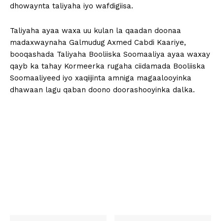
dhowaynta taliyaha iyo wafdigiisa.
Taliyaha ayaa waxa uu kulan la qaadan doonaa
madaxwaynaha Galmudug Axmed Cabdi Kaariye,
booqashada Taliyaha Booliiska Soomaaliya ayaa waxay
qayb ka tahay Kormeerka rugaha ciidamada Booliiska
Soomaaliyeed iyo xaqiijinta amniga magaalooyinka
dhawaan lagu qaban doono doorashooyinka dalka.