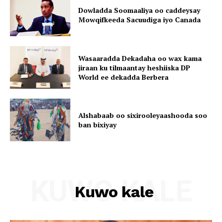
Dowladda Soomaaliya oo caddeysay
Mowqifkeeda Sacuudiga iyo Canada
Wasaaradda Dekadaha oo wax kama
jiraan ku tilmaantay heshiiska DP
World ee dekadda Berbera
Alshabaab oo sixirooleyaashooda soo
ban bixiyay
KUWO KALE
Kuwo kale