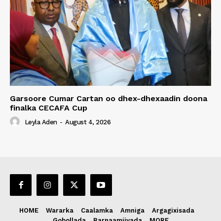
Garsoore Cumar Cartan oo dhex-dhexaadin doona
finalka CECAFA Cup
Leyla Aden
-
August 4, 2026
HOME
Wararka
Caalamka
Amniga
Argagixisada
Gobollada
Barnaamijyada
MORE