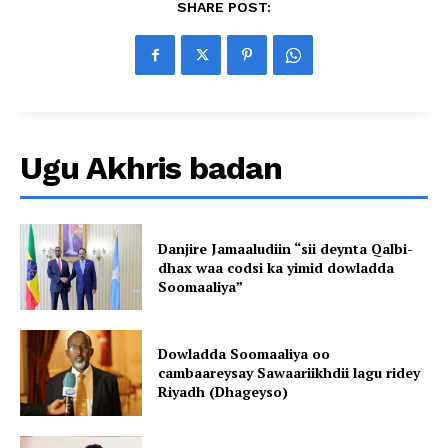
SHARE POST:
Ugu Akhris badan
Danjire Jamaaludiin “sii deynta Qalbi-
dhax waa codsi ka yimid dowladda
Soomaaliya”
Dowladda Soomaaliya oo
cambaareysay Sawaariikhdii lagu ridey
Riyadh (Dhageyso)