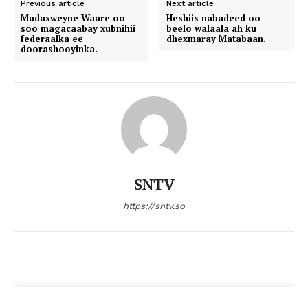
Previous article
Next article
Madaxweyne Waare oo
Heshiis nabadeed oo
soo magacaabay xubnihii
beelo walaala ah ku
federaalka ee
dhexmaray Matabaan.
doorashooyinka.
SNTV
https://sntv.so