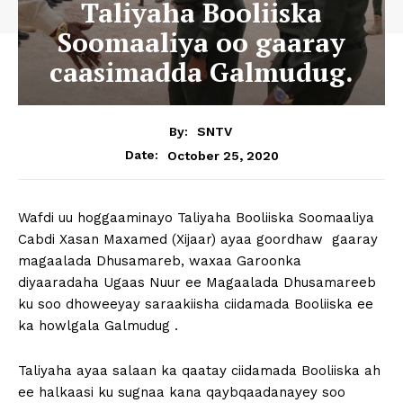
Taliyaha Booliiska
Soomaaliya oo gaaray
caasimadda Galmudug.
By:
SNTV
October 25, 2020
Date:
Wafdi uu hoggaaminayo Taliyaha Booliiska Soomaaliya
Cabdi Xasan Maxamed (Xijaar) ayaa goordhaw gaaray
magaalada Dhusamareb, waxaa Garoonka
diyaaradaha Ugaas Nuur ee Magaalada Dhusamareeb
ku soo dhoweeyay saraakiisha ciidamada Booliiska ee
ka howlgala Galmudug .
Taliyaha ayaa salaan ka qaatay ciidamada Booliiska ah
ee halkaasi ku sugnaa kana qaybqaadanayey soo