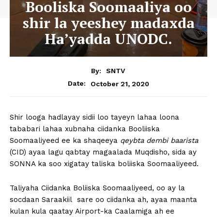
Booliska Soomaaliya oo
shir la yeeshey madaxda
Ha’yadda UNODC.
By:
SNTV
October 21, 2020
Date:
Shir looga hadlayay sidii loo tayeyn lahaa loona
tababari lahaa xubnaha ciidanka Booliiska
Soomaaliyeed ee ka shaqeeya
qeybta dembi baarista
(CID) ayaa lagu qabtay magaalada Muqdisho, sida ay
SONNA ka soo xigatay taliska boliiska Soomaaliyeed.
Taliyaha Ciidanka Boliiska Soomaaliyeed, oo ay la
socdaan Saraakiil sare oo ciidanka ah, ayaa maanta
kulan kula qaatay Airport-ka Caalamiga ah ee