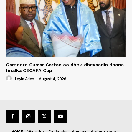
Garsoore Cumar Cartan oo dhex-dhexaadin doona
finalka CECAFA Cup
Leyla Aden
-
August 4, 2026
HOME
Wararka
Caalamka
Amniga
Argagixisada