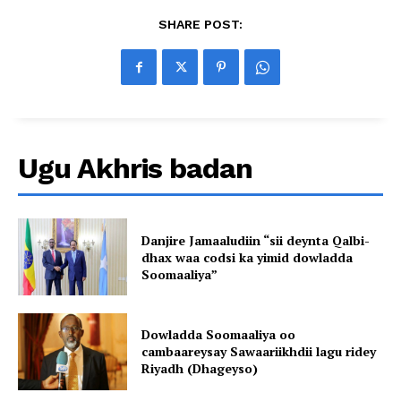
SHARE POST:
Ugu Akhris badan
Danjire Jamaaludiin “sii deynta Qalbi-
dhax waa codsi ka yimid dowladda
Soomaaliya”
Dowladda Soomaaliya oo
cambaareysay Sawaariikhdii lagu ridey
Riyadh (Dhageyso)