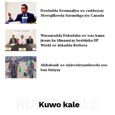
Dowladda Soomaaliya oo caddeysay
Mowqifkeeda Sacuudiga iyo Canada
Wasaaradda Dekadaha oo wax kama
jiraan ku tilmaantay heshiiska DP
World ee dekadda Berbera
Alshabaab oo sixirooleyaashooda soo
ban bixiyay
KUWO KALE
Kuwo kale