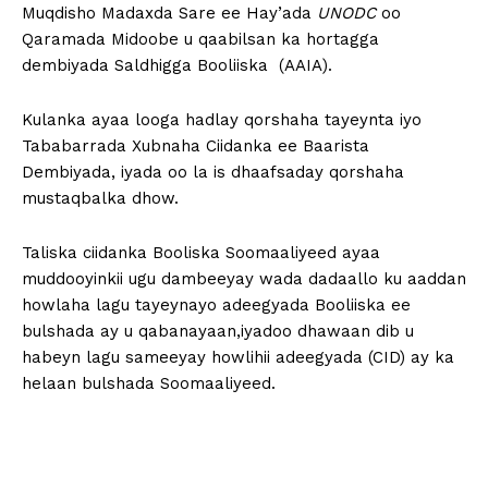
Muqdisho Madaxda Sare ee Hay’ada
UNODC
oo
Qaramada Midoobe u qaabilsan ka hortagga
dembiyada Saldhigga Booliiska (AAIA).
Kulanka ayaa looga hadlay qorshaha tayeynta iyo
Tababarrada Xubnaha Ciidanka ee Baarista
Dembiyada, iyada oo la is dhaafsaday qorshaha
mustaqbalka dhow.
Taliska ciidanka Booliska Soomaaliyeed ayaa
muddooyinkii ugu dambeeyay wada dadaallo ku aaddan
howlaha lagu tayeynayo adeegyada Booliiska ee
bulshada ay u qabanayaan,iyadoo dhawaan dib u
habeyn lagu sameeyay howlihii adeegyada (CID) ay ka
helaan bulshada Soomaaliyeed.