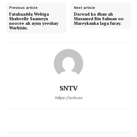
Previous article
Next article
Fatahaadda Webiga
Dacwad ka dhan ah
Shabeelle Saameyn
Maxamed Bin Salman oo
noocee ah ayuu yeeshay
Mareykanka laga furay.
Warbixin.
SNTV
https://sntv.so