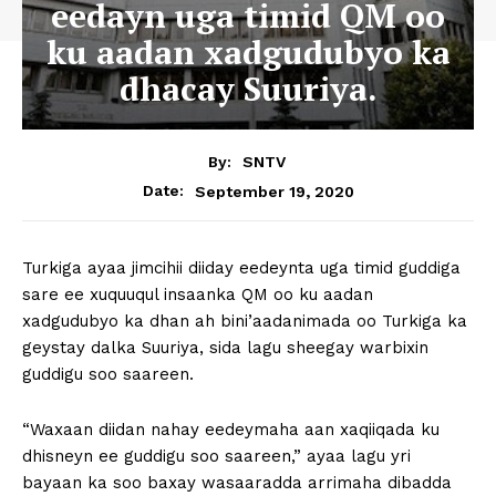
eedayn uga timid QM oo
ku aadan xadgudubyo ka
dhacay Suuriya.
By:
SNTV
September 19, 2020
Date:
Turkiga ayaa jimcihii diiday eedeynta uga timid guddiga
sare ee xuquuqul insaanka QM oo ku aadan
xadgudubyo ka dhan ah bini’aadanimada oo Turkiga ka
geystay dalka Suuriya, sida lagu sheegay warbixin
guddigu soo saareen.
“Waxaan diidan nahay eedeymaha aan xaqiiqada ku
dhisneyn ee guddigu soo saareen,” ayaa lagu yri
bayaan ka soo baxay wasaaradda arrimaha dibadda