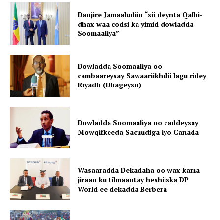
Danjire Jamaaludiin “sii deynta Qalbi-
dhax waa codsi ka yimid dowladda
Soomaaliya”
Dowladda Soomaaliya oo
cambaareysay Sawaariikhdii lagu ridey
Riyadh (Dhageyso)
Dowladda Soomaaliya oo caddeysay
Mowqifkeeda Sacuudiga iyo Canada
Wasaaradda Dekadaha oo wax kama
jiraan ku tilmaantay heshiiska DP
World ee dekadda Berbera