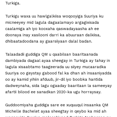
Turkiga.
Turkigu waxa uu hawlgalkiisa woqooyiga Suuriya ku
micneeyey mid lagula dagaalamayo argagixisada
caalamiga ah iyo kooxaha qaswadayaasha ah ee
doonaya inay xasilooni darri ka abuuraan dalkiisa,
dhibaatadoodana ay gaarsiiyaan dalal badan.
Talaadadii guddiga QM u qaabilsan baaritaanada
dambiyada dagaal ayaa sheegay in Turkiga ay tahay in
lagula xisaabtamo taageerada uu siiyey mucaaradka
Suuriya oo geystay gabood fal ka dhan ah insaaniyadda
oo ay kamid yihiin afduub, jir-dil iyo boobka hantida
dadweynaha, sida lagu ogaaday baaritaan la sameeyay
afartii bilood ee sanadkan 2020-ka ugu horraysay.
Guddoomiyaha guddiga sare ee xuquuqul insaanka QM
Michelle Bachelet ayaa sheegtay in qeybo ka mid ah