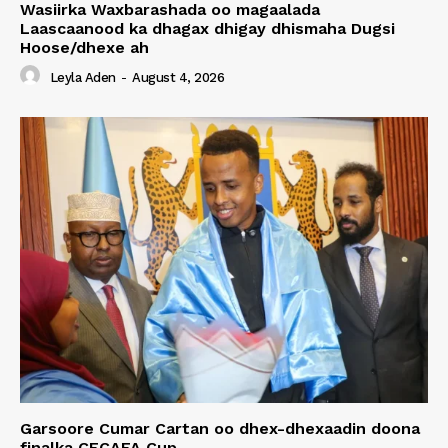
Wasiirka Waxbarashada oo magaalada
Laascaanood ka dhagax dhigay dhismaha Dugsi
Hoose/dhexe ah
Leyla Aden
-
August 4, 2026
Garsoore Cumar Cartan oo dhex-dhexaadin doona
finalka CECAFA Cup