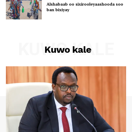
Alshabaab oo sixirooleyaashooda soo
ban bixiyay
KUWO KALE
Kuwo kale