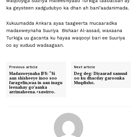
waqooyiga Suuriya maleeshiyaad Turkiga taabacsan ay
ka geysteen xadgudubyo ka dhan ah bani’aadanimada.
Xukuumadda Ankara ayaa taageerta mucaaradka
madaxweynaha Suuriya Bishaar Al-assad, waxaana
Turkiga uu gacanta ku hayaa waqooyi bari ee Suuriya
oo ay xuduud wadaagaan.
Previous article
Next article
Madaxweynaha JFS: “Si
Deg deg: Diyaarad xamuul
aan shisheeye inoo soo
oo ku dhacday garoonka
faragelin,waa in aan inagu
Muqdisho.
leenahay go’aanka
arrimaheena.+sawirro.