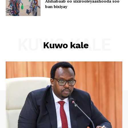
Alshabaab oo sixirooleyaashooda soo
ban bixiyay
KUWO KALE
Kuwo kale