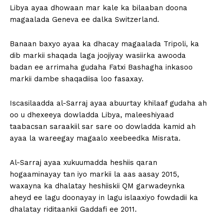
Libya ayaa dhowaan mar kale ka bilaaban doona
magaalada Geneva ee dalka Switzerland.
Banaan baxyo ayaa ka dhacay magaalada Tripoli, ka
dib markii shaqada laga joojiyay wasiirka awooda
badan ee arrimaha gudaha Fatxi Bashagha inkasoo
markii dambe shaqadiisa loo fasaxay.
Iscasilaadda al-Sarraj ayaa abuurtay khilaaf gudaha ah
oo u dhexeeya dowladda Libya, maleeshiyaad
taabacsan saraakiil sar sare oo dowladda kamid ah
ayaa la wareegay magaalo xeebeedka Misrata.
Al-Sarraj ayaa xukuumadda heshiis qaran
hogaaminayay tan iyo markii la aas aasay 2015,
waxayna ka dhalatay heshiiskii QM garwadeynka
aheyd ee lagu doonayay in lagu islaaxiyo fowdadii ka
dhalatay riditaankii Gaddafi ee 2011.