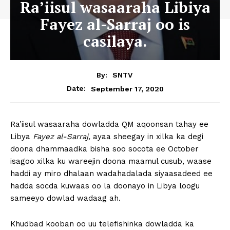
Ra’iisul wasaaraha Libiya
Fayez al-Sarraj oo is
casilaya.
By:
SNTV
September 17, 2020
Date:
Ra’iisul wasaaraha dowladda QM aqoonsan tahay ee
Libya
Fayez al-Sarraj,
ayaa sheegay in xilka ka degi
doona dhammaadka bisha soo socota ee October
isagoo xilka ku wareejin doona maamul cusub, waase
haddi ay miro dhalaan wadahadalada siyaasadeed ee
hadda socda kuwaas oo la doonayo in Libya loogu
sameeyo dowlad wadaag ah.
Khudbad kooban oo uu telefishinka dowladda ka