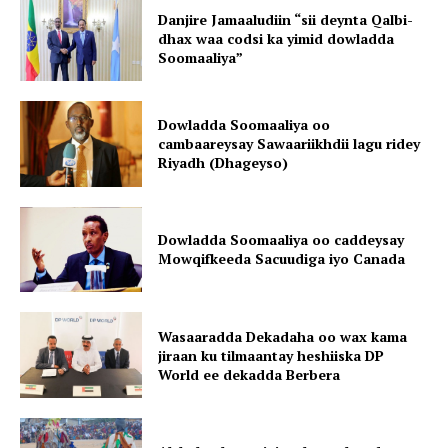
Danjire Jamaaludiin “sii deynta Qalbi-
dhax waa codsi ka yimid dowladda
Soomaaliya”
Dowladda Soomaaliya oo
cambaareysay Sawaariikhdii lagu ridey
Riyadh (Dhageyso)
Dowladda Soomaaliya oo caddeysay
Mowqifkeeda Sacuudiga iyo Canada
Wasaaradda Dekadaha oo wax kama
jiraan ku tilmaantay heshiiska DP
World ee dekadda Berbera