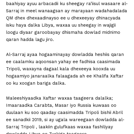
baahiyay ayuu arbacadii ku sheegay ra’iisul wasaare al-
Sarraj in meel wanaagsan ay marayaan wadahadalada
QM dhex dhexaadinayso ee u dhexeeyay dhinacyada
isku haya dalka Libya, waxaa uu sheegay in wajigii
loogu diyaar garoobayay dhismaha dowlad midnimo
qaran hadda lagu jiro.
Al-Sarraj ayaa hogaaminayay dowladda heshiis qaran
ee caalamku aqoonsan yahay ee fadhisa caasimada
Tripoli, waxayna dagaal kala dhexeeya kooxda uu
hogaamiyo janaraalka falaagada ah ee Khalifa Xaftar
oo ku xoogan bariga dalka.
Maleeshiyaadka Xaftar waxaa taageera dalalka;
Imaaraadka Carabta, Masar iyo Russia kuwaas oo
duulaan ku soo qaaday caasimadda Tripoli bishii Abril
ee sanadkii 2019, si ay ugala wareegaan dowladda al-
Sarraj Tripoli , laakiin gulufkaas waxaa fashiliyay