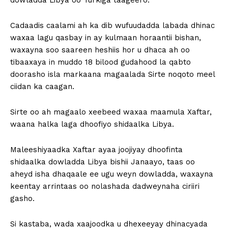
dowladda Libya oo Turkiga taageero.
Cadaadis caalami ah ka dib wufuudadda labada dhinac
waxaa lagu qasbay in ay kulmaan horaantii bishan,
waxayna soo saareen heshiis hor u dhaca ah oo
tibaaxaya in muddo 18 bilood gudahood la qabto
doorasho isla markaana magaalada Sirte noqoto meel
ciidan ka caagan.
Sirte oo ah magaalo xeebeed waxaa maamula Xaftar,
waana halka laga dhoofiyo shidaalka Libya.
Maleeshiyaadka Xaftar ayaa joojiyay dhoofinta
shidaalka dowladda Libya bishii Janaayo, taas oo
aheyd isha dhaqaale ee ugu weyn dowladda, waxayna
keentay arrintaas oo nolashada dadweynaha ciriiri
gasho.
Si kastaba, wada xaajoodka u dhexeeyay dhinacyada