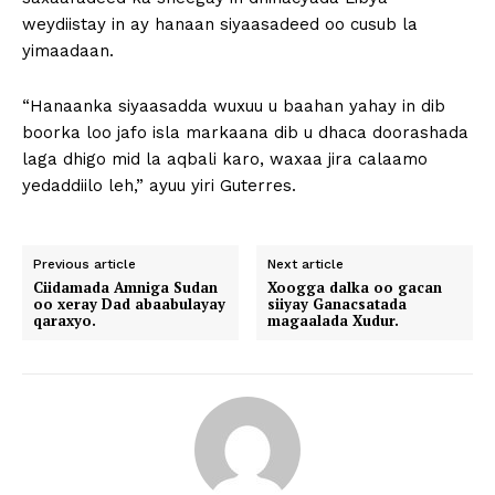
weydiistay in ay hanaan siyaasadeed oo cusub la
yimaadaan.
“Hanaanka siyaasadda wuxuu u baahan yahay in dib
boorka loo jafo isla markaana dib u dhaca doorashada
laga dhigo mid la aqbali karo, waxaa jira calaamo
yedaddiilo leh,” ayuu yiri Guterres.
Previous article
Next article
Ciidamada Amniga Sudan
Xoogga dalka oo gacan
oo xeray Dad abaabulayay
siiyay Ganacsatada
qaraxyo.
magaalada Xudur.