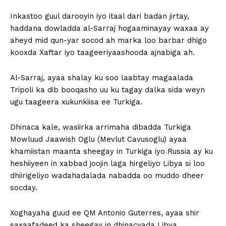
Inkastoo guul darooyin iyo itaal dari badan jirtay,
haddana dowladda al-Sarraj hogaaminayay waxaa ay
aheyd mid qun-yar socod ah marka loo barbar dhigo
kooxda Xaftar iyo taageeriyaashooda ajnabiga ah.
Al-Sarraj, ayaa shalay ku soo laabtay magaalada
Tripoli ka dib booqasho uu ku tagay dalka sida weyn
ugu taageera xukunkiisa ee Turkiga.
Dhinaca kale, wasiirka arrimaha dibadda Turkiga
Mowluud Jaawish Oglu (Mevlut Cavusoglu) ayaa
khamiistan maanta sheegay in Turkiga iyo Russia ay ku
heshiiyeen in xabbad joojin laga hirgeliyo Libya si loo
dhiirigeliyo wadahadalada nabadda oo muddo dheer
socday.
Xoghayaha guud ee QM Antonio Guterres, ayaa shir
saxaafadeed ka sheegay in dhinacyada Libya