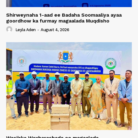
Shirweynaha 1-aad ee Badaha Soomaaliya ayaa
goordhow ka furmay magaalada Muqdisho
Leyla Aden
-
August 4, 2026
Wasiirka Waxbarashada oo magaalada