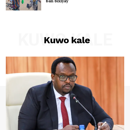
ban bixiyay
KUWO KALE
Kuwo kale