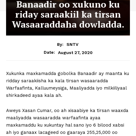
Banaadir oo xukuno ku
riday saraakiil ka tirsan
Wasaaraddaha dowladda.
By:
SNTV
August 27, 2020
Date:
Xukunka maxkamadda gobolka Banaadir ay maanta ku
ridday saraakiisha ka kala tirsan wasaaradda
Warfaafinta, Kalluumeysiga, Maaliyadda iyo milkiiliyaal
shirkadeed ayaa kala ah.
Aweys Xasan Cumar, oo ah xisaabiye ka tirsan waaxda
maaliyadda wasaaradda warfaafinta ayaa
maxkamaddu ku xukuntay hal sano iyo 6 bilood xabsi
ah iyo ganaax lacageed oo gaaraya 255,25,000 oo