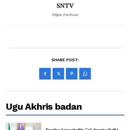
SNTV
https://sntv.so
SHARE POST:
Ugu Akhris badan
Danjire Jamaaludiin “sii deynta Qalbi-