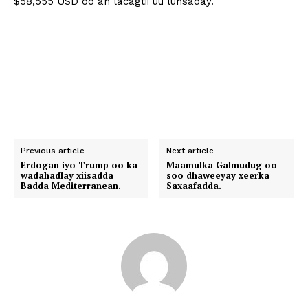
$58,555 USD oo ah lacagtii uu lunsaday.
Previous article
Next article
Erdogan iyo Trump oo ka
Maamulka Galmudug oo
wadahadlay xiisadda
soo dhaweeyay xeerka
Badda Mediterranean.
Saxaafadda.