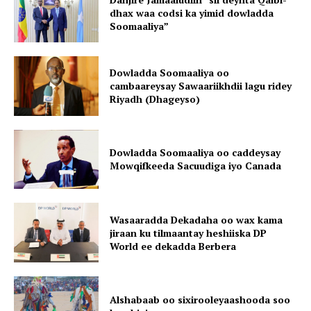
dhax waa codsi ka yimid dowladda
Soomaaliya”
Dowladda Soomaaliya oo
cambaareysay Sawaariikhdii lagu ridey
Riyadh (Dhageyso)
Dowladda Soomaaliya oo caddeysay
Mowqifkeeda Sacuudiga iyo Canada
Wasaaradda Dekadaha oo wax kama
jiraan ku tilmaantay heshiiska DP
World ee dekadda Berbera
Alshabaab oo sixirooleyaashooda soo