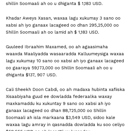
shillin Soomaali ah oo u dhiganta $ 1,183 USD.
Khadar Aweys Xasan, waxaa lagu xukumay 3 sano oo
xabsi ah iyo ganaax lacageed oo dhan 295,25,000 oo
Shillin Soomaali ah oo lamid ah $ 1,183 USD.
Guuleed Ibraahim Maxamed, oo ah agaasimaha
waaxda Maaliyadda wasaaradda Kalluumeysiga waxaa
lagu xukumay 10 sano oo xabsi ah iyo ganaax lacageed
oo gaaraya 59,173,000 oo Shillin Soomaali ah oo u
dhiganta $137, 907 USD.
Cali Sheekh Doon Cabdi, oo ah madaxa hubinta xafiiska
Xisaabiyaha guud ee dowladda federaalka waxay
maxkamaddu ku xukuntay 9 sano oo xabsi ah iyo
ganaax lacageed oo dhan 88,725,000 oo Shillin
Soomaali ah isla markaana $3,549 USD, sidoo kale
waxaa lagu amray in qasnadda dowladda ku soo celiyo