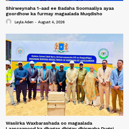
Shirweynaha 1-aad ee Badaha Soomaaliya ayaa
goordhow ka furmay magaalada Muqdisho
Leyla Aden
-
August 4, 2026
Wasiirka Waxbarashada oo magaalada
Laascaanood ka dhagax dhigay dhismaha Dugsi