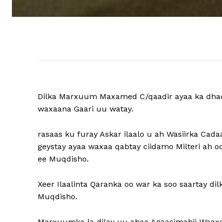
Dilka Marxuum Maxamed C/qaadir ayaa ka dha
waxaana Gaari uu watay.
rasaas ku furay Askar ilaalo u ah Wasiirka Ca
geystay ayaa waxaa qabtay ciidamo Milteri ah 
ee Muqdisho.
Xeer Ilaalinta Qaranka oo war ka soo saartay
Muqdisho.
Marxuumka la dilay uu ahaa Agaasimahii Waaxda