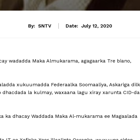
By:
SNTV
Date:
July 12, 2020
cay wadadda Maka Almukarama, agagaarka Tre biano,
daaladda xukuumadda Federaalka Soomaaliya, Askariga dil
oo dhacdada la kulmay, waxaana lagu xiray xarunta CID-da
 dilka ka dhacay Waddada Maka Al-mukarama ee Magaalada
 IT ee Xafiska Xeer illaalinta Qaranka, wuxuuna sidoo