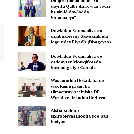
Danjire Jamaaludiin “sii
deynta Qalbi-dhax waa codsi
ka yimid dowladda
Soomaaliya”
Dowladda Soomaaliya oo
cambaareysay Sawaariikhdii
lagu ridey Riyadh (Dhageyso)
Dowladda Soomaaliya oo
caddeysay Mowqifkeeda
Sacuudiga iyo Canada
Wasaaradda Dekadaha oo
wax kama jiraan ku
tilmaantay heshiiska DP
World ee dekadda Berbera
Alshabaab oo
sixirooleyaashooda soo ban
bixiyay