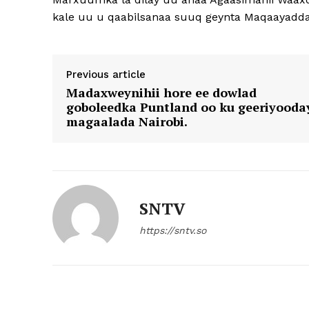
kale uu u qaabilsanaa suuq geynta Maqaayadda
Previous article
Madaxweynihii hore ee dowlad
goboleedka Puntland oo ku geeriyooda
magaalada Nairobi.
SNTV
https://sntv.so