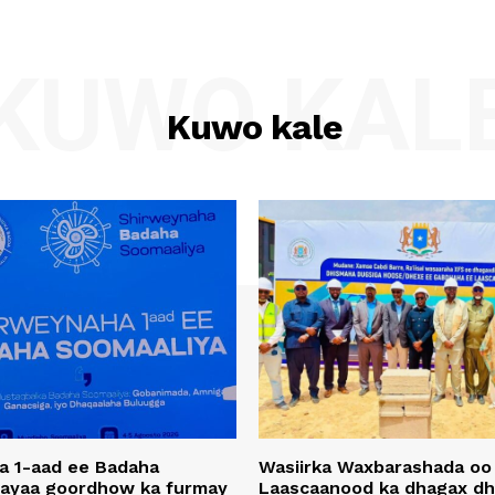
KUWO KAL
Kuwo kale
a 1-aad ee Badaha
Wasiirka Waxbarashada oo
 ayaa goordhow ka furmay
Laascaanood ka dhagax dh