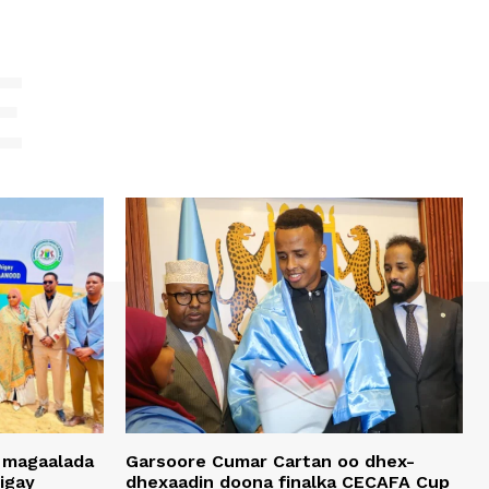
E
 magaalada
Garsoore Cumar Cartan oo dhex-
igay
dhexaadin doona finalka CECAFA Cup