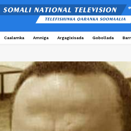
Caalamka
Amniga
Argagixisada
Gobollada
Bar