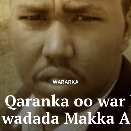
WARARKA
a Qaranka oo war
ay wadada Makka 