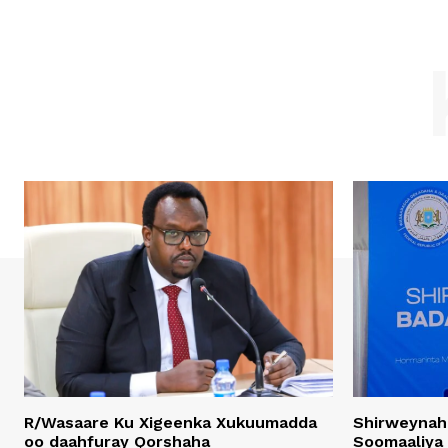
R/Wasaare Ku Xigeenka Xukuumadda
Shirweynah
oo daahfuray Qorshaha
Soomaaliya