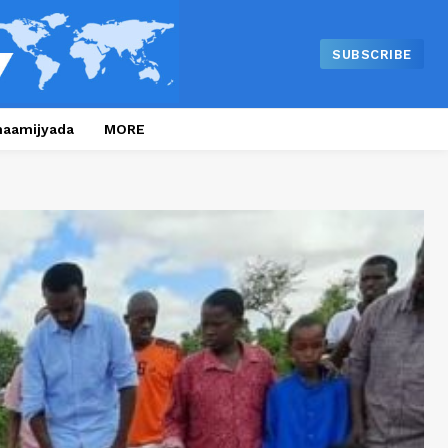
SUBSCRIBE
naamijyada
MORE