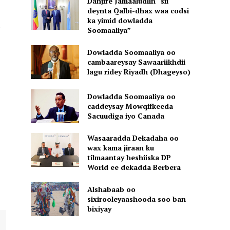
Danjire Jamaaludiin “sii
deynta Qalbi-dhax waa codsi
ka yimid dowladda
a
Soomaaliya”
Dowladda Soomaaliya oo
cambaareysay Sawaariikhdii
lagu ridey Riyadh (Dhageyso)
Dowladda Soomaaliya oo
caddeysay Mowqifkeeda
Sacuudiga iyo Canada
Wasaaradda Dekadaha oo
wax kama jiraan ku
tilmaantay heshiiska DP
World ee dekadda Berbera
Alshabaab oo
sixirooleyaashooda soo ban
bixiyay