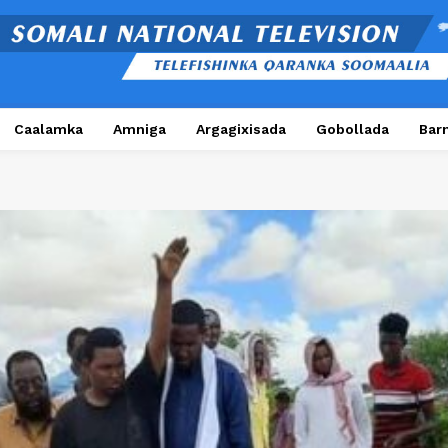
Caalamka
Amniga
Argagixisada
Gobollada
Bar