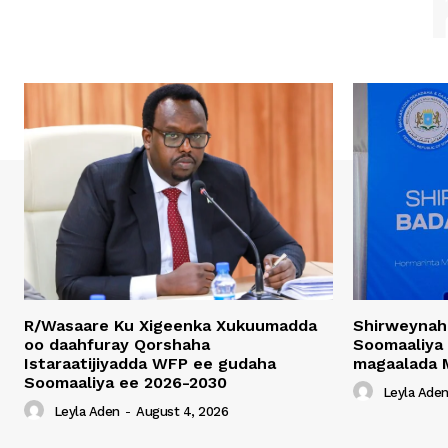
R/Wasaare Ku Xigeenka Xukuumadda
Shirweynah
oo daahfuray Qorshaha
Soomaaliya
Istaraatijiyadda WFP ee gudaha
magaalada 
Soomaaliya ee 2026-2030
Leyla Ade
Leyla Aden
-
August 4, 2026