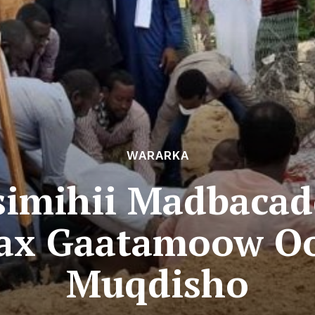
WARARKA
simihii Madbacad
ax Gaatamoow Oo
Muqdisho