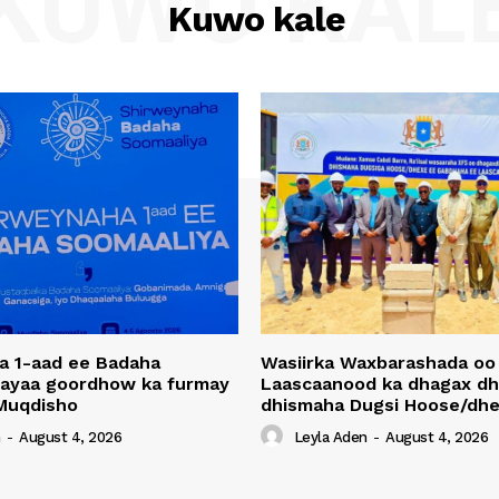
KUWO KAL
Kuwo kale
a 1-aad ee Badaha
Wasiirka Waxbarashada oo
 ayaa goordhow ka furmay
Laascaanood ka dhagax dh
Muqdisho
dhismaha Dugsi Hoose/dhe
n
-
August 4, 2026
Leyla Aden
-
August 4, 2026