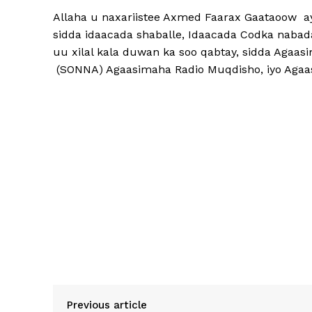
Allaha u naxariistee Axmed Faarax Gaataoow a
sidda idaacada shaballe, Idaacada Codka nabad
uu xilal kala duwan ka soo qabtay, sidda Aga
(SONNA) Agaasimaha Radio Muqdisho, iyo Aga
Previous article