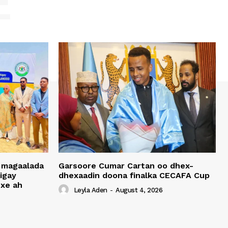
E
 magaalada
Garsoore Cumar Cartan oo dhex-
igay
dhexaadin doona finalka CECAFA Cup
xe ah
Leyla Aden
-
August 4, 2026