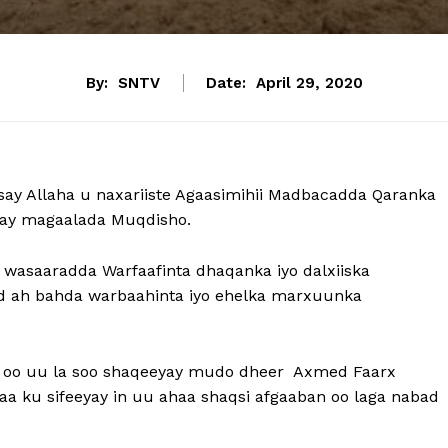
By:
SNTV
Date:
April 29, 2020
y Allaha u naxariiste Agaasimihii Madbacadda Qaranka
day magaalada Muqdisho.
 wasaaradda Warfaafinta dhaqanka iyo dalxiiska
d ah bahda warbaahinta iyo ehelka marxuunka
a oo uu la soo shaqeeyay mudo dheer Axmed Faarx
ku sifeeyay in uu ahaa shaqsi afgaaban oo laga nabad