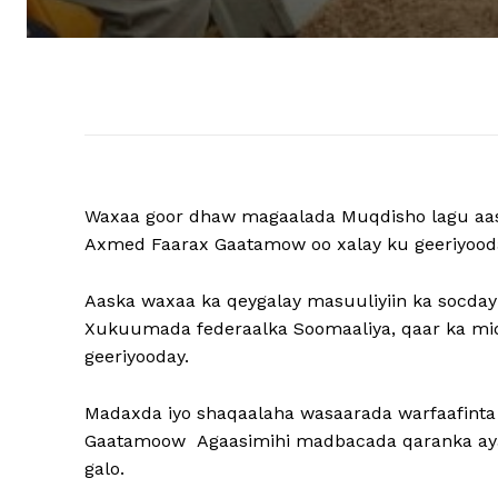
Waxaa goor dhaw magaalada Muqdisho lagu aasa
Axmed Faarax Gaatamow oo xalay ku geeriyoo
Aaska waxaa ka qeygalay masuuliyiin ka socday
Xukuumada federaalka Soomaaliya, qaar ka mi
geeriyooday.
Madaxda iyo shaqaalaha wasaarada warfaafint
Gaatamoow Agaasimihi madbacada qaranka ayaa 
galo.