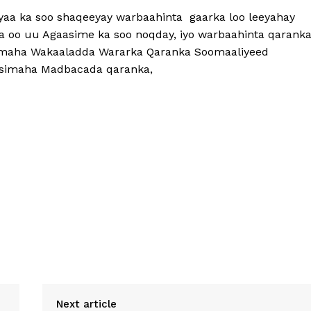
yaa ka soo shaqeeyay warbaahinta gaarka loo leeyahay
a oo uu Agaasime ka soo noqday, iyo warbaahinta qarank
asimaha Wakaaladda Wararka Qaranka Soomaaliyeed
asimaha Madbacada qaranka,
Next article