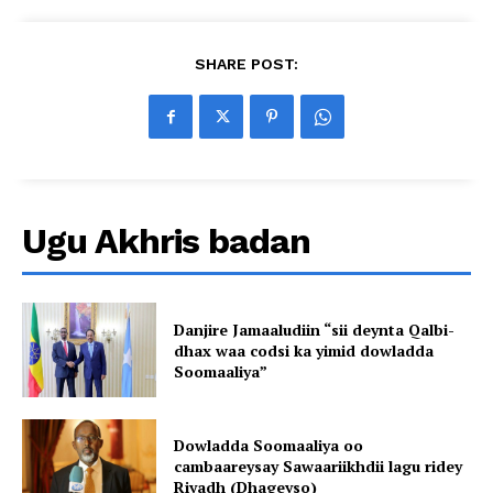
SHARE POST:
Ugu Akhris badan
Danjire Jamaaludiin “sii deynta Qalbi-
dhax waa codsi ka yimid dowladda
Soomaaliya”
Dowladda Soomaaliya oo
cambaareysay Sawaariikhdii lagu ridey
Riyadh (Dhageyso)