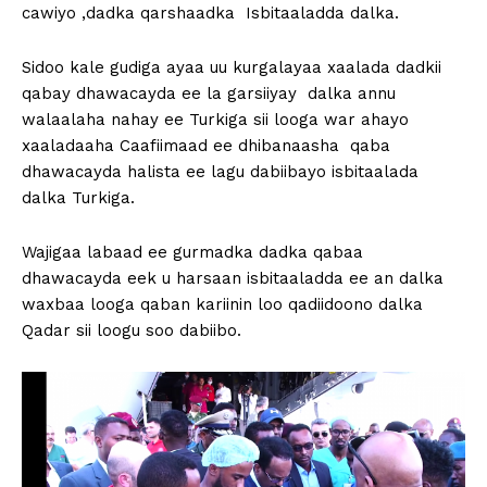
cawiyo ,dadka qarshaadka Isbitaaladda dalka.
Sidoo kale gudiga ayaa uu kurgalayaa xaalada dadkii
qabay dhawacayda ee la garsiiyay dalka annu
walaalaha nahay ee Turkiga sii looga war ahayo
xaaladaaha Caafiimaad ee dhibanaasha qaba
dhawacayda halista ee lagu dabiibayo isbitaalada
dalka Turkiga.
Wajigaa labaad ee gurmadka dadka qabaa
dhawacayda eek u harsaan isbitaaladda ee an dalka
waxbaa looga qaban kariinin loo qadiidoono dalka
Qadar sii loogu soo dabiibo.