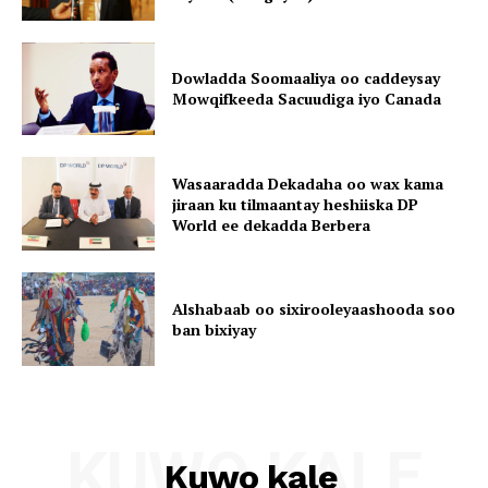
Dowladda Soomaaliya oo caddeysay
Mowqifkeeda Sacuudiga iyo Canada
Wasaaradda Dekadaha oo wax kama
jiraan ku tilmaantay heshiiska DP
World ee dekadda Berbera
Alshabaab oo sixirooleyaashooda soo
ban bixiyay
KUWO KALE
Kuwo kale