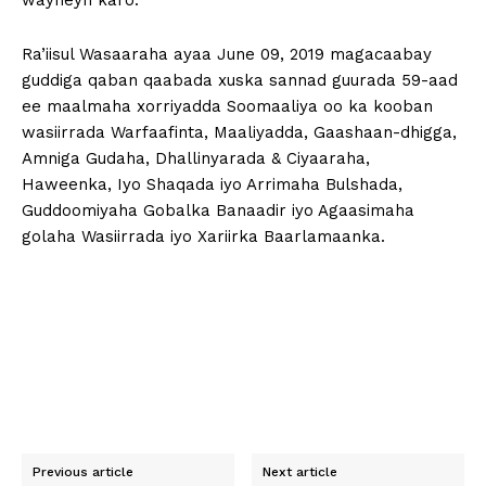
wayneyn karo.
Ra’iisul Wasaaraha ayaa June 09, 2019 magacaabay
guddiga qaban qaabada xuska sannad guurada 59-aad
ee maalmaha xorriyadda Soomaaliya oo ka kooban
wasiirrada Warfaafinta, Maaliyadda, Gaashaan-dhigga,
Amniga Gudaha, Dhallinyarada & Ciyaaraha,
Haweenka, Iyo Shaqada iyo Arrimaha Bulshada,
Guddoomiyaha Gobalka Banaadir iyo Agaasimaha
golaha Wasiirrada iyo Xariirka Baarlamaanka.
Previous article
Next article