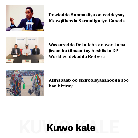
Dowladda Soomaaliya oo caddeysay
Mowqifkeeda Sacuudiga iyo Canada
Wasaaradda Dekadaha oo wax kama
jiraan ku tilmaantay heshiiska DP
World ee dekadda Berbera
Alshabaab oo sixirooleyaashooda soo
ban bixiyay
KUWO KALE
Kuwo kale