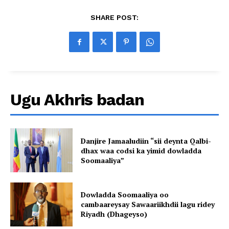
SHARE POST:
Ugu Akhris badan
Danjire Jamaaludiin “sii deynta Qalbi-
dhax waa codsi ka yimid dowladda
Soomaaliya”
Dowladda Soomaaliya oo
cambaareysay Sawaariikhdii lagu ridey
Riyadh (Dhageyso)