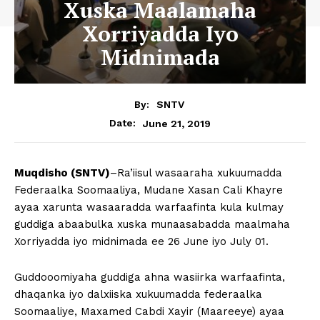
Xuska Maalamaha
Xorriyadda Iyo
Midnimada
By:
SNTV
June 21, 2019
Date:
Muqdisho (SNTV)
–Ra’iisul wasaaraha xukuumadda
Federaalka Soomaaliya, Mudane Xasan Cali Khayre
ayaa xarunta wasaaradda warfaafinta kula kulmay
guddiga abaabulka xuska munaasabadda maalmaha
Xorriyadda iyo midnimada ee 26 June iyo July 01.
Guddooomiyaha guddiga ahna wasiirka warfaafinta,
dhaqanka iyo dalxiiska xukuumadda federaalka
Soomaaliye, Maxamed Cabdi Xayir (Maareeye) ayaa