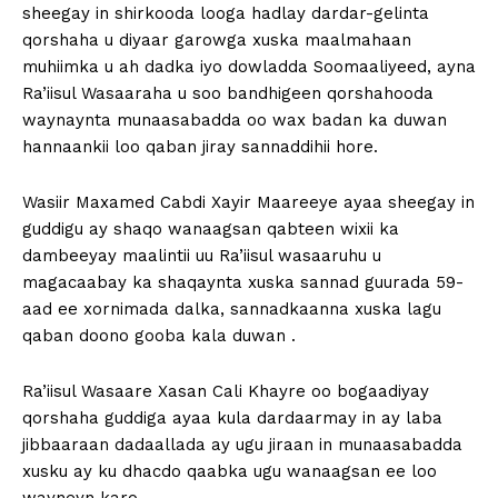
sheegay in shirkooda looga hadlay dardar-gelinta
qorshaha u diyaar garowga xuska maalmahaan
muhiimka u ah dadka iyo dowladda Soomaaliyeed, ayna
Ra’iisul Wasaaraha u soo bandhigeen qorshahooda
waynaynta munaasabadda oo wax badan ka duwan
hannaankii loo qaban jiray sannaddihii hore.
Wasiir Maxamed Cabdi Xayir Maareeye ayaa sheegay in
guddigu ay shaqo wanaagsan qabteen wixii ka
dambeeyay maalintii uu Ra’iisul wasaaruhu u
magacaabay ka shaqaynta xuska sannad guurada 59-
aad ee xornimada dalka, sannadkaanna xuska lagu
qaban doono gooba kala duwan .
Ra’iisul Wasaare Xasan Cali Khayre oo bogaadiyay
qorshaha guddiga ayaa kula dardaarmay in ay laba
jibbaaraan dadaallada ay ugu jiraan in munaasabadda
xusku ay ku dhacdo qaabka ugu wanaagsan ee loo