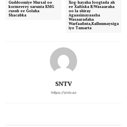
Guddoomiye Mursal oo
Xog-hayaha Joogtada ah
kormeerey xarunta KMG
ee Xafiiska R/Wasaaraha
cusub ee Golaha
oo la shiray
Shacabka
Agaasimayaasha
Wasaaradaha
Warfaafinta,Kalluumaysiga
iyo Tamarta
SNTV
https://sntv.so