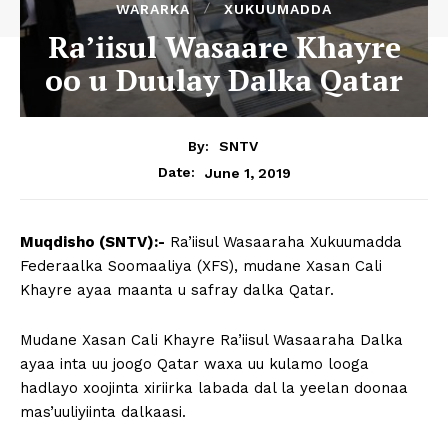
WARARKA
XUKUUMADDA
Ra’iisul Wasaare Khayre
oo u Duulay Dalka Qatar
By:
SNTV
June 1, 2019
Date:
Muqdisho (SNTV):-
Ra’iisul Wasaaraha Xukuumadda
Federaalka Soomaaliya (XFS), mudane Xasan Cali
Khayre ayaa maanta u safray dalka Qatar.
Mudane Xasan Cali Khayre Ra’iisul Wasaaraha Dalka
ayaa inta uu joogo Qatar waxa uu kulamo looga
hadlayo xoojinta xiriirka labada dal la yeelan doonaa
mas’uuliyiinta dalkaasi.