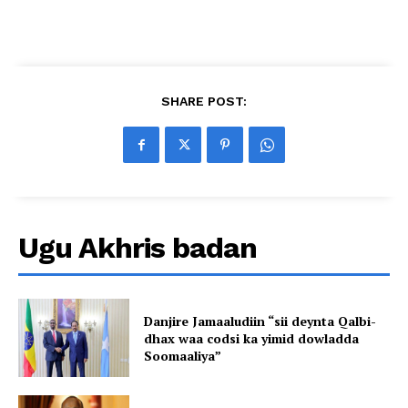
SHARE POST:
Ugu Akhris badan
Danjire Jamaaludiin “sii deynta Qalbi-
dhax waa codsi ka yimid dowladda
Soomaaliya”