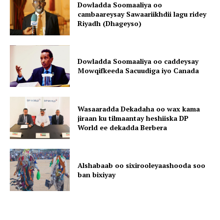
Dowladda Soomaaliya oo
cambaareysay Sawaariikhdii lagu ridey
Riyadh (Dhageyso)
Dowladda Soomaaliya oo caddeysay
Mowqifkeeda Sacuudiga iyo Canada
Wasaaradda Dekadaha oo wax kama
jiraan ku tilmaantay heshiiska DP
World ee dekadda Berbera
Alshabaab oo sixirooleyaashooda soo
ban bixiyay