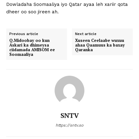
Dowladaha Soomaaliya iyo Qatar ayaa leh xariir qota
dheer oo soo jireen ah.
Previous article
Next article
Q.Midoobay oo kun
Xuseen Ceelaabe wuxuu
Askari ka dhimeysa
ahaa Qaamuus ka baxay
ciidamada AMISOM ee
Qaranka
Soomaaliya
SNTV
https://sntv.so