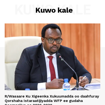
KUWO KALE
Kuwo kale
R/Wasaare Ku Xigeenka Xukuumadda oo daahfuray
Qorshaha Istaraatijiyadda WFP ee gudaha