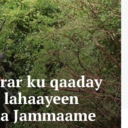
rar ku qaaday
 lahaayeen
dda Jammaame