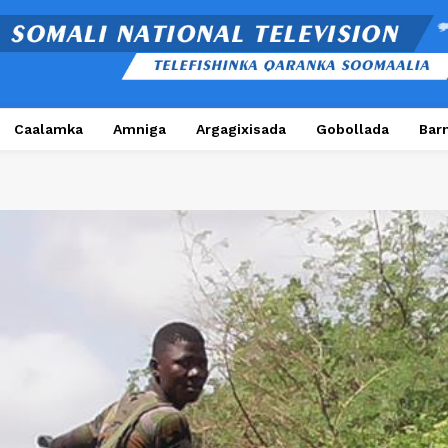
Caalamka
Amniga
Argagixisada
Gobollada
Bar