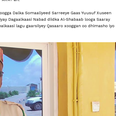
Xoogga Dalka Somaaliyeed Sarreeye Gaas Yuusuf Xuseen
yay Dagaalkaasi Nabad diidka Al-Shabaab looga Saaray
alkaasi lagu gaarsiiyey Qasaaro xooggan oo dhimasho iyo