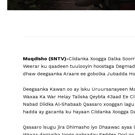
Muqdisho (SNTV)-
Ciidanka Xoogga Dalka Soo
Weerar ku qaadeen tuulooyin hoostaga Degma
dhaw deegaanka Araare ee gobolka Jubadda Ho
Deegaanka Kawan oo ay isku Uruursanayeen Ma
Waxaa Ka War Helay Taliska Qeybta 43aad Ee Ci
Nabad Diidka Al-Shabaab Qaasaro xooggan lagu 
hadda ay gacanta ku hayaan Ciidanka Xoogga Da
Qasaaro isugu jira Dhimasho iyo Dhaawac ayaa l
Waxaa dagaalka looga qabsaday Seddex Qori oo