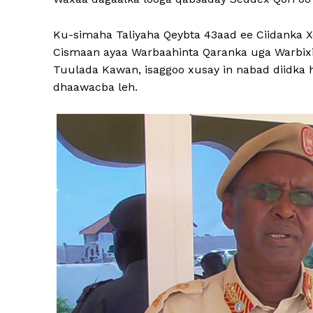
Ku-simaha Taliyaha Qeybta 43aad ee Ciidanka 
Cismaan ayaa Warbaahinta Qaranka uga Warbixi
Tuulada Kawan, isaggoo xusay in nabad diidka h
dhaawacba leh.