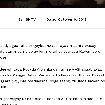
By:
SNTV
Date:
October 9, 2018
maaliya gaar ahaan Qeybta 43aad ayaa maanta Waxay
dda Jammaame oo ay ka mid tahay tuulada Kawan oo u
ose.
leeyshiyada Kooxda Arxanka darran ee Al-Shabaab ayaa
idanka Xoogga Dalka, Waxaana Halkaasi ka dhacay Dagaal
gaarsiiyey, isla markaasna looga saaray tuulada kawan oo
lka.
a gaarsiiyay Nabad diidka Kooxda Al-Shabaab, sidoo kale
 AK47 ah.