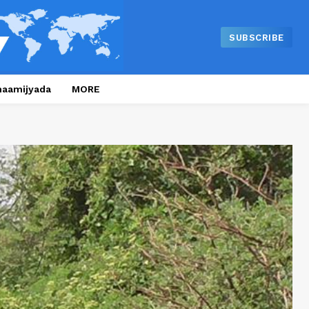
SUBSCRIBE
naamijyada
MORE