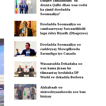
Danjire Jamaaludiin “sii
deynta Qalbi-dhax waa codsi
ka yimid dowladda
Soomaaliya”
Dowladda Soomaaliya oo
cambaareysay Sawaariikhdii
lagu ridey Riyadh (Dhageyso)
Dowladda Soomaaliya oo
caddeysay Mowqifkeeda
Sacuudiga iyo Canada
Wasaaradda Dekadaha oo
wax kama jiraan ku
tilmaantay heshiiska DP
World ee dekadda Berbera
Alshabaab oo
sixirooleyaashooda soo ban
bixiyay