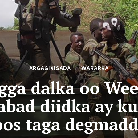
ARGAGIXISADA
WARARKA
gga dalka oo Wee
bad diidka ay ku
oos taga degma