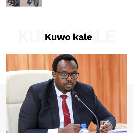
KUWO KALE
Kuwo kale