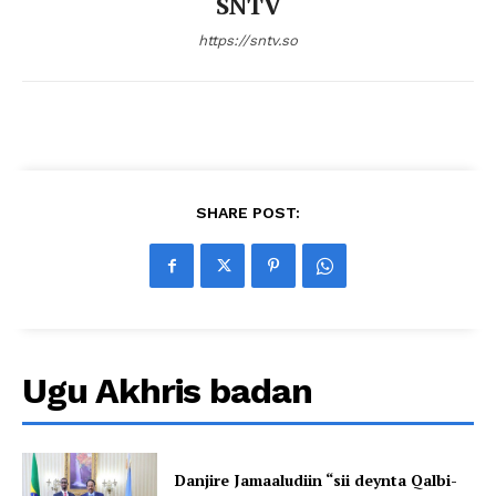
SNTV
https://sntv.so
SHARE POST:
Ugu Akhris badan
Danjire Jamaaludiin “sii deynta Qalbi-