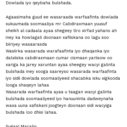
Dowlada iyo qeybaha bulshada.
Agaasimaha guud ee wasaraada warfaafinta dowlada
xukuumada soomaaliya mr Cabdiraxmaan yuusuf
sheikh al cadaala ayaa shegeey tiro xirfad yahano ah
iney ka howlagali doonaan xafiiskana oo lagu soo
biiriyey wasaarasda
Wasiirka wasarada warafaafinta iyo dhaqanka iyo
dalxiiska cabdiraxmaan cumar cismaan yariisow oo
xariga ka jarey xaruntan ayaa sheegey wacyi galinta
bulshada iney xooga saareyso wasarada warfaafinta
iyo sidii dowlada soomaaliyeed shacabka isku xigkooda
looga shaqeyn lahaa
Wasarada warfaafinta ayaa u taagan wacyi galinta
bulshada soomaaliyeed iyo hanuuninta dadweynaha
waxa uuna xafiskani joogteyn doonaan sidi wacyiga
bulshada loo dhisi lahaa.
Sugaal Macalin.