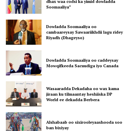
dhax waa codsi ka yimid dowladda
Soomaaliya”
Dowladda Soomaaliya oo
cambaareysay Sawaariikhdii lagu ridey
Riyadh (Dhageyso)
Dowladda Soomaaliya oo caddeysay
Mowqifkeeda Sacuudiga iyo Canada
Wasaaradda Dekadaha oo wax kama
jiraan ku tilmaantay heshiiska DP
World ee dekadda Berbera
Alshabaab oo sixirooleyaashooda soo
ban bixiyay