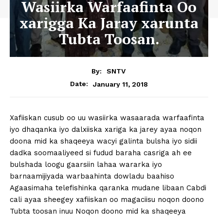
Wasiirka Warfaafinta Oo
xarigga Ka Jaray xarunta
Tubta Toosan.
By:
SNTV
January 11, 2018
Date:
Xafiiskan cusub oo uu wasiirka wasaarada warfaafinta
iyo dhaqanka iyo dalxiiska xariga ka jarey ayaa noqon
doona mid ka shaqeeya wacyi galinta bulsha iyo sidii
dadka soomaaliyeed si fudud baraha casriga ah ee
bulshada loogu gaarsiin lahaa wararka iyo
barnaamijiyada warbaahinta dowladu baahiso
Agaasimaha telefishinka qaranka mudane libaan Cabdi
cali ayaa sheegey xafiiskan oo magaciisu noqon doono
Tubta toosan inuu Noqon doono mid ka shaqeeya