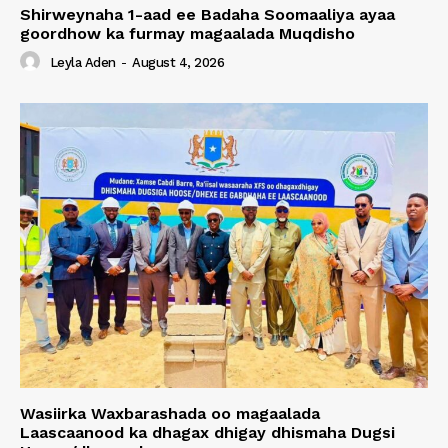
Shirweynaha 1-aad ee Badaha Soomaaliya ayaa
goordhow ka furmay magaalada Muqdisho
Leyla Aden
-
August 4, 2026
Wasiirka Waxbarashada oo magaalada
Laascaanood ka dhagax dhigay dhismaha Dugsi