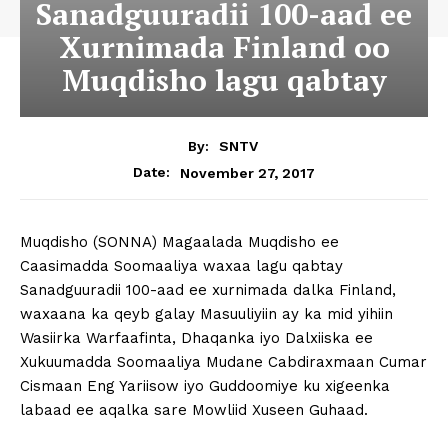
Sanadguuradii 100-aad ee
Xurnimada Finland oo
Muqdisho lagu qabtay
By:
SNTV
November 27, 2017
Date:
Muqdisho (SONNA) Magaalada Muqdisho ee
Caasimadda Soomaaliya waxaa lagu qabtay
Sanadguuradii 100-aad ee xurnimada dalka Finland,
waxaana ka qeyb galay Masuuliyiin ay ka mid yihiin
Wasiirka Warfaafinta, Dhaqanka iyo Dalxiiska ee
Xukuumadda Soomaaliya Mudane Cabdiraxmaan Cumar
Cismaan Eng Yariisow iyo Guddoomiye ku xigeenka
labaad ee aqalka sare Mowliid Xuseen Guhaad.