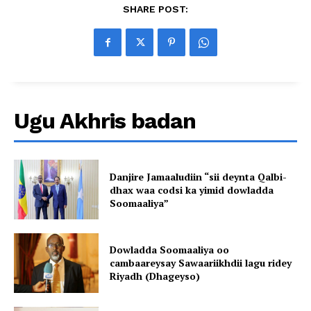
SHARE POST:
Ugu Akhris badan
Danjire Jamaaludiin “sii deynta Qalbi-
dhax waa codsi ka yimid dowladda
Soomaaliya”
Dowladda Soomaaliya oo
cambaareysay Sawaariikhdii lagu ridey
Riyadh (Dhageyso)