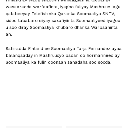
Finland ay wada shaqeyn wanaagsan la leedahay
wasaaradda warfaafinta, iyagoo fuliyay Mashruuc lagu
qalabeeyay Telefishinka Qaranka Soomaaliya SNTV,
sidoo tababaro siiyay saxafiyiinta Soomaaliyeed iyagoo
u soo diray Soomaaliya khubaro dhanka Warbaahinta
ah.
Safiiradda Finland ee Soomaaliya Tarja Fernandez ayaa
balanqaaday in Mashruucyo badan oo hormarineed ay
Soomaaliya ka fulin doonaan sanadaha soo socda.