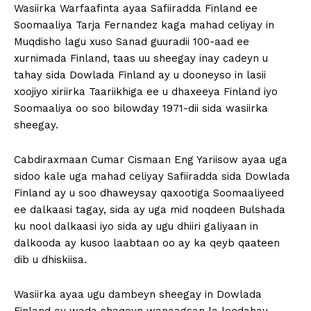
Wasiirka Warfaafinta ayaa Safiiradda Finland ee
Soomaaliya Tarja Fernandez kaga mahad celiyay in
Muqdisho lagu xuso Sanad guuradii 100-aad ee
xurnimada Finland, taas uu sheegay inay cadeyn u
tahay sida Dowlada Finland ay u dooneyso in lasii
xoojiyo xiriirka Taariikhiga ee u dhaxeeya Finland iyo
Soomaaliya oo soo bilowday 1971-dii sida wasiirka
sheegay.
Cabdiraxmaan Cumar Cismaan Eng Yariisow ayaa uga
sidoo kale uga mahad celiyay Safiiradda sida Dowlada
Finland ay u soo dhaweysay qaxootiga Soomaaliyeed
ee dalkaasi tagay, sida ay uga mid noqdeen Bulshada
ku nool dalkaasi iyo sida ay ugu dhiiri galiyaan in
dalkooda ay kusoo laabtaan oo ay ka qeyb qaateen
dib u dhiskiisa.
Wasiirka ayaa ugu dambeyn sheegay in Dowlada