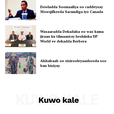
Dowladda Soomaaliya oo caddeysay
Mowqifkeeda Sacuudiga iyo Canada
Wasaaradda Dekadaha oo wax kama
jiraan ku tilmaantay heshiiska DP
World ee dekadda Berbera
Alshabaab oo sixirooleyaashooda soo
ban bixiyay
KUWO KALE
Kuwo kale