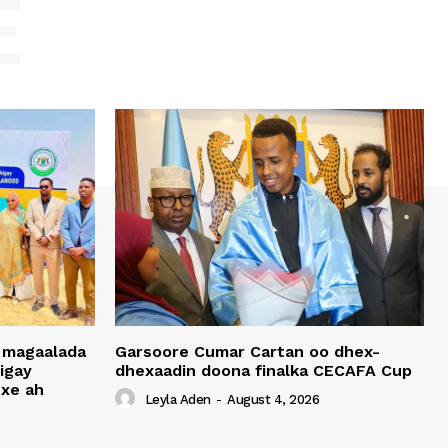
E
 magaalada
Garsoore Cumar Cartan oo dhex-
igay
dhexaadin doona finalka CECAFA Cup
xe ah
Leyla Aden
-
August 4, 2026