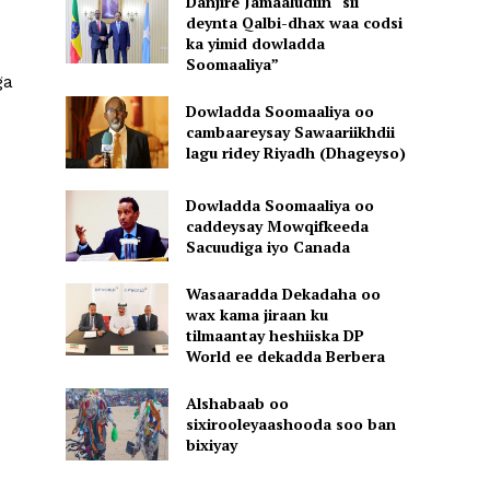
Danjire Jamaaludiin “sii
deynta Qalbi-dhax waa codsi
ka yimid dowladda
Soomaaliya”
ga
Dowladda Soomaaliya oo
cambaareysay Sawaariikhdii
lagu ridey Riyadh (Dhageyso)
Dowladda Soomaaliya oo
caddeysay Mowqifkeeda
Sacuudiga iyo Canada
Wasaaradda Dekadaha oo
wax kama jiraan ku
tilmaantay heshiiska DP
World ee dekadda Berbera
Alshabaab oo
sixirooleyaashooda soo ban
bixiyay