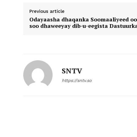
Previous article
Odayaasha dhaqanka Soomaaliyeed oo
soo dhaweeyay dib-u-eegista Dastuurk
SNTV
https://sntv.so