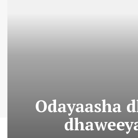
Odayaasha d
dhaweeya