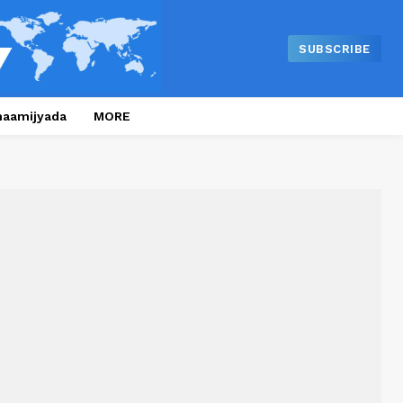
SUBSCRIBE
naamijyada
MORE