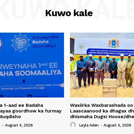
KUWO KAL
Kuwo kale
a 1-aad ee Badaha
Wasiirka Waxbarashada oo
 ayaa goordhow ka furmay
Laascaanood ka dhagax dh
Muqdisho
dhismaha Dugsi Hoose/dhe
n
-
August 4, 2026
Leyla Aden
-
August 4, 2026