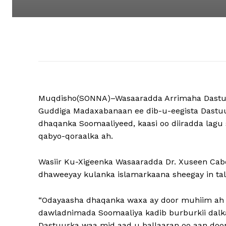
Muqdisho(SONNA)–Wasaaradda Arrimaha Dastuu
Guddiga Madaxabanaan ee dib-u-eegista Dastuu
dhaqanka Soomaaliyeed, kaasi oo diiradda lagu 
qabyo-qoraalka ah.
Wasiir Ku-Xigeenka Wasaaradda Dr. Xuseen Cab
dhaweeyay kulanka islamarkaana sheegay in ta
“Odayaasha dhaqanka waxa ay door muhiim ah k
dawladnimada Soomaaliya kadib burburkii dalka,
Dastuurka waa mid aad u ballaaran oo aan doon