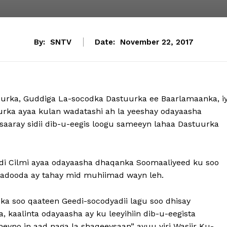
By:
SNTV
Date:
November 22, 2017
rka, Guddiga La-socodka Dastuurka ee Baarlamaanka, i
rka ayaa kulan wadatashi ah la yeeshay odayaasha
saaray sidii dib-u-eegis loogu sameeyn lahaa Dastuurka
di Cilmi ayaa odayaasha dhaqanka Soomaaliyeed ku soo
ladooda ay tahay mid muhiimad wayn leh.
a soo qaateen Geedi-socodyadii lagu soo dhisay
 kaalinta odayaasha ay ku leeyihiin dib-u-eegista
eyno in aad naga la shaqeeysaan” ayuu yiri Wasiir Ku-