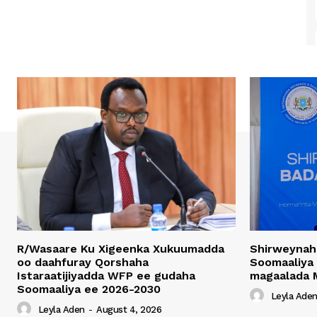
R/Wasaare Ku Xigeenka Xukuumadda
Shirweynah
oo daahfuray Qorshaha
Soomaaliya
Istaraatijiyadda WFP ee gudaha
magaalada 
Soomaaliya ee 2026-2030
Leyla Ade
Leyla Aden
-
August 4, 2026