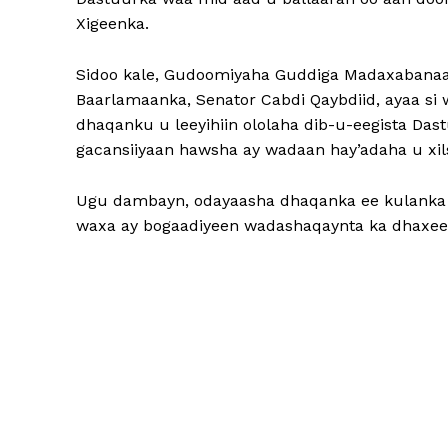
Xigeenka.
Sidoo kale, Gudoomiyaha Guddiga Madaxabanaa
Baarlamaanka, Senator Cabdi Qaybdiid, ayaa s
dhaqanku u leeyihiin ololaha dib-u-eegista Da
gacansiiyaan hawsha ay wadaan hay’adaha u xi
Ugu dambayn, odayaasha dhaqanka ee kulanka ka
waxa ay bogaadiyeen wadashaqaynta ka dhaxee