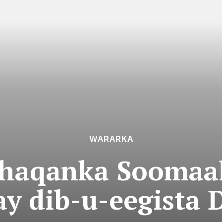
WARARKA
haqanka Soomaal
y dib-u-eegista 