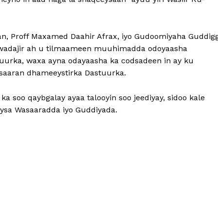
n, Proff Maxamed Daahir Afrax, iyo Gudoomiyaha Guddig
i wadajir ah u tilmaameen muuhimadda odoyaasha
stuurka, waxa ayna odayaasha ka codsadeen in ay ku
lsaaran dhameeystirka Dastuurka.
 soo qaybgalay ayaa talooyin soo jeediyay, sidoo kale
ysa Wasaaradda iyo Guddiyada.