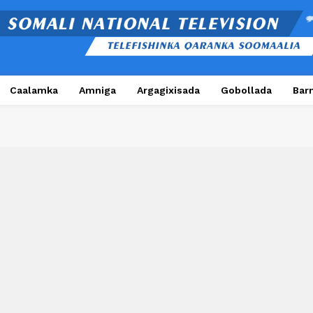
Caalamka
Amniga
Argagixisada
Gobollada
Bar