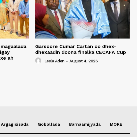
 magaalada
Garsoore Cumar Cartan oo dhex-
igay
dhexaadin doona finalka CECAFA Cup
xe ah
Leyla Aden
-
August 4, 2026
Argagixisada
Gobollada
Barnaamijyada
MORE