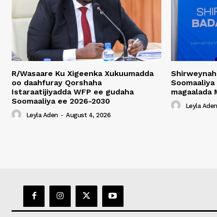
R/Wasaare Ku Xigeenka Xukuumadda
Shirweynah
oo daahfuray Qorshaha
Soomaaliya
Istaraatijiyadda WFP ee gudaha
magaalada 
Soomaaliya ee 2026-2030
Leyla Ade
Leyla Aden
-
August 4, 2026