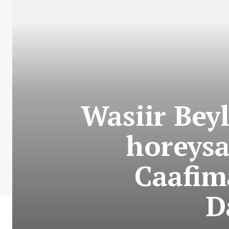
Wasiir Bey
horeysa
Caafim
D