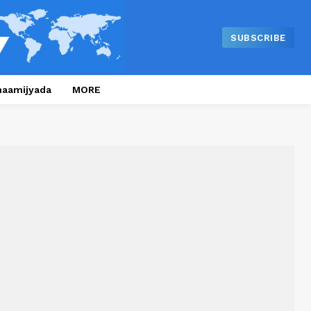
SUBSCRIBE
naamijyada
MORE