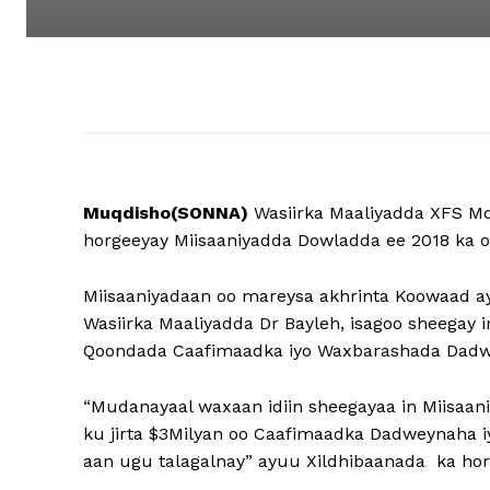
Muqdisho(SONNA)
Wasiirka Maaliyadda XFS M
horgeeyay Miisaaniyadda Dowladda ee 2018 ka 
Miisaaniyadaan oo mareysa akhrinta Koowaad ay
Wasiirka Maaliyadda Dr Bayleh, isagoo sheegay i
Qoondada Caafimaadka iyo Waxbarashada Dadw
“Mudanayaal waxaan idiin sheegayaa in Miisaa
ku jirta $3Milyan oo Caafimaadka Dadweynaha
aan ugu talagalnay” ayuu Xildhibaanada ka hor 