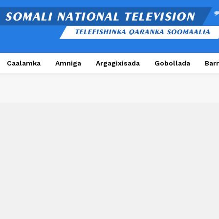
Caalamka
Amniga
Argagixisada
Gobollada
Bar