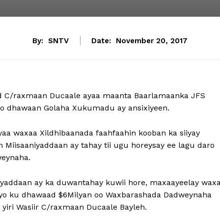
By:
SNTV
Date:
November 20, 2017
d C/raxmaan Ducaale ayaa maanta Baarlamaanka JFS
oo dhawaan Golaha Xukumadu ay ansixiyeen.
aa waxaa Xildhibaanada faahfaahin kooban ka siiyay
n Miisaaniyaddaan ay tahay tii ugu horeysay ee lagu daro
eynaha.
niyaddaan ay ka duwantahay kuwii hore, maxaayeelay wax
 iyo ku dhawaad $6Milyan oo Waxbarashada Dadweynaha
yiri Wasiir C/raxmaan Ducaale Bayleh.