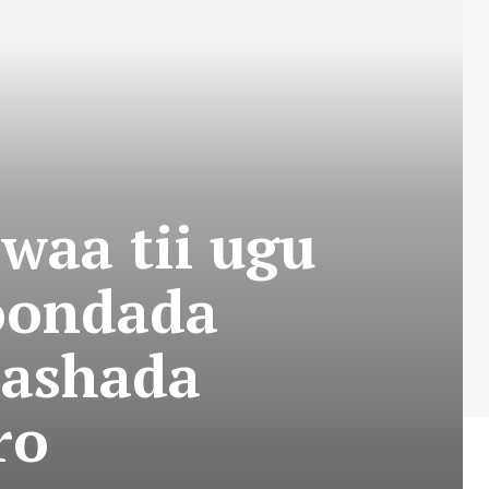
waa tii ugu
qoondada
rashada
ro