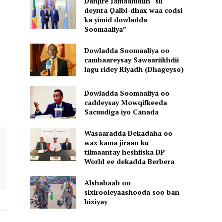
Danjire Jamaaludiin “sii
deynta Qalbi-dhax waa codsi
ka yimid dowladda
Soomaaliya”
Dowladda Soomaaliya oo
cambaareysay Sawaariikhdii
lagu ridey Riyadh (Dhageyso)
Dowladda Soomaaliya oo
caddeysay Mowqifkeeda
Sacuudiga iyo Canada
Wasaaradda Dekadaha oo
wax kama jiraan ku
tilmaantay heshiiska DP
World ee dekadda Berbera
Alshabaab oo
sixirooleyaashooda soo ban
bixiyay