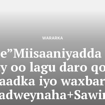
WARARKA
le”Miisaaniyadda 
y oo lagu daro 
aadka iyo waxba
adweynaha+Sawi