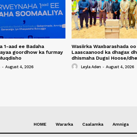
a 1-aad ee Badaha
Wasiirka Waxbarashada oo
 ayaa goordhow ka furmay
Laascaanood ka dhagax dh
Muqdisho
dhismaha Dugsi Hoose/dhe
n
-
August 4, 2026
Leyla Aden
-
August 4, 2026
HOME
Wararka
Caalamka
Amniga