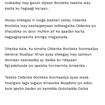
codsaday inay gacan siiyaan Booliska taasina wax
kasta ku hagaagi karaan,.
Wuxuu sheegay in looga baahan yahay Ciidanka
Booliska inay kashaqeeyaan isdhexgalka Ciidanka iyo
Shacabka oo door muhiim ah ka qaadan karta
hagaagsanaanta amniga magaalada.
Dhanka kale, Ku simaha Ciidanka Booliska Soomaaliya
General Muqtaar Afrax ayaa sheegay inay sameyn
doonaan saanaadiiq ay dadka ku ridayaan
figradahooda iyo qaabka hormarinta Amaanka .
Taliska Ciidanka Booliska Soomaaliya ayaa wada
howlgalo lagu sugayo Amaanka Muqdisho iyo sidoo
kale qeybo badan oo kamidda Goboladda Dalka