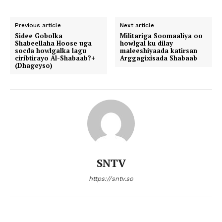
Previous article
Next article
Sidee Gobolka
Militariga Soomaaliya oo
Shabeellaha Hoose uga
howlgal ku dilay
socda howlgalka lagu
maleeshiyaada katirsan
ciribtirayo Al-Shabaab?+
Arggagixisada Shabaab
(Dhageyso)
SNTV
https://sntv.so