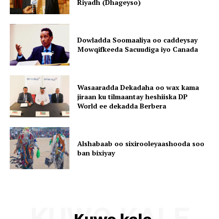
Riyadh (Dhageyso)
Dowladda Soomaaliya oo caddeysay
Mowqifkeeda Sacuudiga iyo Canada
Wasaaradda Dekadaha oo wax kama
jiraan ku tilmaantay heshiiska DP
World ee dekadda Berbera
Alshabaab oo sixirooleyaashooda soo
ban bixiyay
KUWO KALE
Kuwo kale