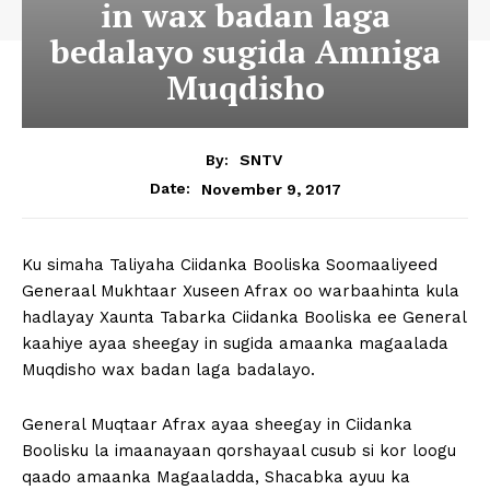
in wax badan laga
bedalayo sugida Amniga
Muqdisho
By:
SNTV
November 9, 2017
Date:
Ku simaha Taliyaha Ciidanka Booliska Soomaaliyeed
Generaal Mukhtaar Xuseen Afrax oo warbaahinta kula
hadlayay Xaunta Tabarka Ciidanka Booliska ee General
kaahiye ayaa sheegay in sugida amaanka magaalada
Muqdisho wax badan laga badalayo.
General Muqtaar Afrax ayaa sheegay in Ciidanka
Boolisku la imaanayaan qorshayaal cusub si kor loogu
qaado amaanka Magaaladda, Shacabka ayuu ka