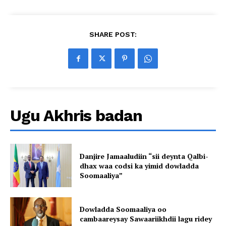
SHARE POST:
Ugu Akhris badan
Danjire Jamaaludiin “sii deynta Qalbi-
dhax waa codsi ka yimid dowladda
Soomaaliya”
Dowladda Soomaaliya oo
cambaareysay Sawaariikhdii lagu ridey