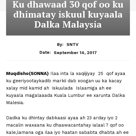
Ku dhawaad 30 qof oo ku
dhimatay iskuul kuyaala
Dalka Malaysia
By:
SNTV
September 14, 2017
Date:
Muqdisho(SONNA)
Ilaa inta la xaqiijiyay 25 qof ayaa
ku geeriyootaykadib markii dab xoogan uu ka kacay
xalay mid kamid ah iskuulada Islaamiga ah ee
kuyaala magalaaada Kuala Lumbur ee xarunta Dalka
Malesia.
Dadka ku dhintay dabkaasi ayaa ah 23 arday iyo 2
macalin waxaana ku dhaawacantahay ialaal 7 qof oo
kale,lamana oga ilaa iyo haatan sababta dhabta ah ee