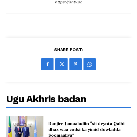
https://sntv.so
SHARE POST:
Ugu Akhris badan
Danjire Jamaaludiin “sii deynta Qalbi-
dhax waa codsi ka yimid dowladda
Soomaaliya”