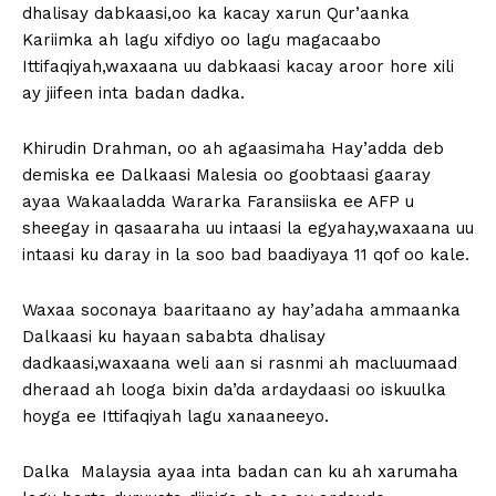
dhalisay dabkaasi,oo ka kacay xarun Qur’aanka
Kariimka ah lagu xifdiyo oo lagu magacaabo
Ittifaqiyah,waxaana uu dabkaasi kacay aroor hore xili
ay jiifeen inta badan dadka.
Khirudin Drahman, oo ah agaasimaha Hay’adda deb
demiska ee Dalkaasi Malesia oo goobtaasi gaaray
ayaa Wakaaladda Wararka Faransiiska ee AFP u
sheegay in qasaaraha uu intaasi la egyahay,waxaana uu
intaasi ku daray in la soo bad baadiyaya 11 qof oo kale.
Waxaa soconaya baaritaano ay hay’adaha ammaanka
Dalkaasi ku hayaan sababta dhalisay
dadkaasi,waxaana weli aan si rasnmi ah macluumaad
dheraad ah looga bixin da’da ardaydaasi oo iskuulka
hoyga ee Ittifaqiyah lagu xanaaneeyo.
Dalka Malaysia ayaa inta badan can ku ah xarumaha