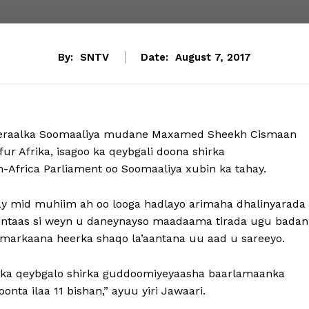
By:
SNTV
Date:
August 7, 2017
deraalka Soomaaliya mudane Maxamed Sheekh Cismaan
r Afrika, isagoo ka qeybgali doona shirka
Africa Parliament oo Soomaaliya xubin ka tahay.
ay mid muhiim ah oo looga hadlayo arimaha dhalinyarada
rintaas si weyn u daneynayso maadaama tirada ugu badan
a markaana heerka shaqo la’aantana uu aad u sareeyo.
 ka qeybgalo shirka guddoomiyeyaasha baarlamaanka
onta ilaa 11 bishan,” ayuu yiri Jawaari.