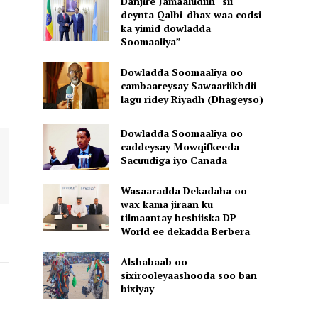
Danjire Jamaaludiin “sii
deynta Qalbi-dhax waa codsi
ka yimid dowladda
Soomaaliya”
Dowladda Soomaaliya oo
cambaareysay Sawaariikhdii
lagu ridey Riyadh (Dhageyso)
Dowladda Soomaaliya oo
caddeysay Mowqifkeeda
Sacuudiga iyo Canada
Wasaaradda Dekadaha oo
wax kama jiraan ku
tilmaantay heshiiska DP
World ee dekadda Berbera
Alshabaab oo
sixirooleyaashooda soo ban
bixiyay