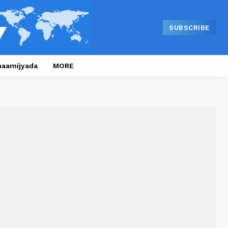
SUBSCRIBE
naamijyada
MORE