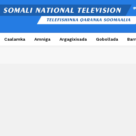
Caalamka
Amniga
Argagixisada
Gobollada
Bar