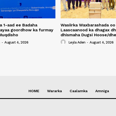
a 1-aad ee Badaha
Wasiirka Waxbarashada oo
 ayaa goordhow ka furmay
Laascaanood ka dhagax dh
Muqdisho
dhismaha Dugsi Hoose/dhe
n
-
August 4, 2026
Leyla Aden
-
August 4, 2026
HOME
Wararka
Caalamka
Amniga