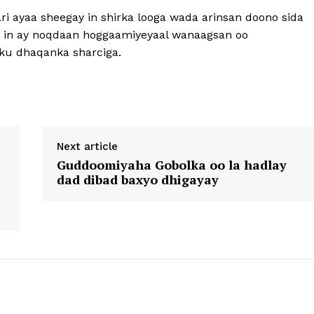
ayaa sheegay in shirka looga wada arinsan doono sida
aa in ay noqdaan hoggaamiyeyaal wanaagsan oo
u dhaqanka sharciga.
Next article
Guddoomiyaha Gobolka oo la hadlay
dad dibad baxyo dhigayay