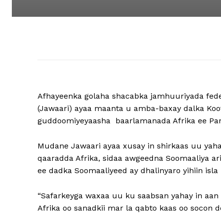
Afhayeenka golaha shacabka jamhuuriyada fe
(Jawaari) ayaa maanta u amba-baxay dalka Koofu
guddoomiyeyaasha baarlamanada Afrika ee Pan-
Mudane Jawaari ayaa xusay in shirkaas uu yah
qaaradda Afrika, sidaa awgeedna Soomaaliya a
ee dadka Soomaaliyeed ay dhalinyaro yihiin isl
“Safarkeyga waxaa uu ku saabsan yahay in aan
Afrika oo sanadkii mar la qabto kaas oo socon do