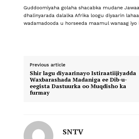
Guddoomiyaha golaha shacabka mudane Jawaari 
dhalinyarada dalalka Afrika loogu diyaarin lah
wadamadooda u horseeda maamul wanaag iyo k
Previous article
Shir lagu diyaarinayo Istiraatiijiyadda
Waxbarashada Madaniga ee Dib-u-
eegista Dastuurka oo Muqdisho ka
furmay
SNTV