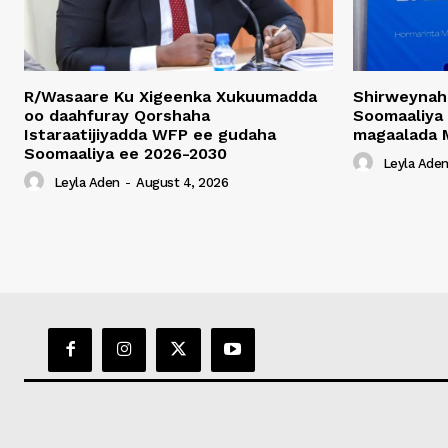
R/Wasaare Ku Xigeenka Xukuumadda
Shirweynah
oo daahfuray Qorshaha
Soomaaliya
Istaraatijiyadda WFP ee gudaha
magaalada 
Soomaaliya ee 2026-2030
Leyla Ade
Leyla Aden
-
August 4, 2026