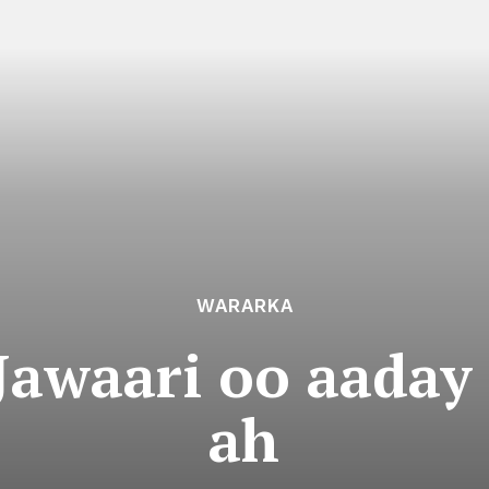
WARARKA
awaari oo aaday 
ah