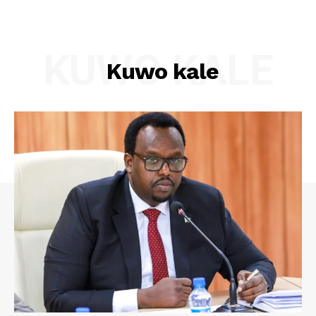
KUWO KALE
Kuwo kale