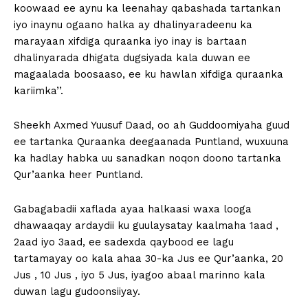
koowaad ee aynu ka leenahay qabashada tartankan
iyo inaynu ogaano halka ay dhalinyaradeenu ka
marayaan xifdiga quraanka iyo inay is bartaan
dhalinyarada dhigata dugsiyada kala duwan ee
magaalada boosaaso, ee ku hawlan xifdiga quraanka
kariimka’’.
Sheekh Axmed Yuusuf Daad, oo ah Guddoomiyaha guud
ee tartanka Quraanka deegaanada Puntland, wuxuuna
ka hadlay habka uu sanadkan noqon doono tartanka
Qur’aanka heer Puntland.
Gabagabadii xaflada ayaa halkaasi waxa looga
dhawaaqay ardaydii ku guulaysatay kaalmaha 1aad ,
2aad iyo 3aad, ee sadexda qaybood ee lagu
tartamayay oo kala ahaa 30-ka Jus ee Qur’aanka, 20
Jus , 10 Jus , iyo 5 Jus, iyagoo abaal marinno kala
duwan lagu gudoonsiiyay.