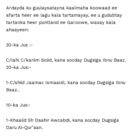
Ardayda ku guulaysatayna kaalmaha koowaad ee
afarta heer ee lagu kala tartamayay, ee u gudubtay
tartanka heer puntland ee Garoowe, waxay kala
ahaayeen:
30-ka Jus :-
C/lahi C/kariim Siciid, kana socday Dugsiga Ibnu Baaz.
20-ka Jus:-
1-C/shiid Jaamac Ismaaciil, kana socday Dugsiga Ibnu
Baaz..
10-ka Jus:-
1-Khaalid Sh Daahir Awcabdi, kana socday Dugsiga
Daru Al-Qur’aan.