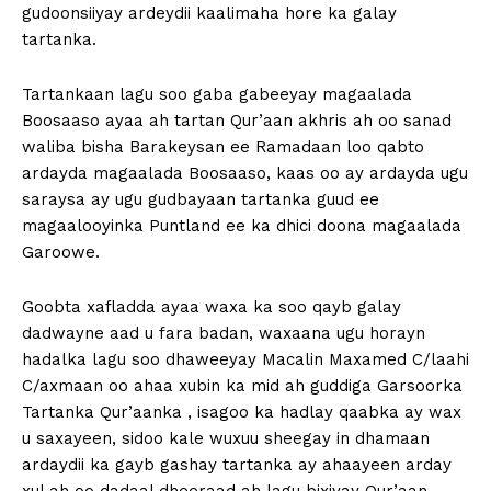
gudoonsiiyay ardeydii kaalimaha hore ka galay
tartanka.
Tartankaan lagu soo gaba gabeeyay magaalada
Boosaaso ayaa ah tartan Qur’aan akhris ah oo sanad
waliba bisha Barakeysan ee Ramadaan loo qabto
ardayda magaalada Boosaaso, kaas oo ay ardayda ugu
saraysa ay ugu gudbayaan tartanka guud ee
magaalooyinka Puntland ee ka dhici doona magaalada
Garoowe.
Goobta xafladda ayaa waxa ka soo qayb galay
dadwayne aad u fara badan, waxaana ugu horayn
hadalka lagu soo dhaweeyay Macalin Maxamed C/laahi
C/axmaan oo ahaa xubin ka mid ah guddiga Garsoorka
Tartanka Qur’aanka , isagoo ka hadlay qaabka ay wax
u saxayeen, sidoo kale wuxuu sheegay in dhamaan
ardaydii ka gayb gashay tartanka ay ahaayeen arday