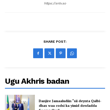
https://sntv.so
SHARE POST:
Ugu Akhris badan
Danjire Jamaaludiin “sii deynta Qalbi-
dhax waa codsi ka yimid dowladda