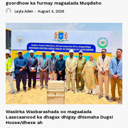
goordhow ka furmay magaalada Muqdisho
Leyla Aden
-
August 4, 2026
Wasiirka Waxbarashada oo magaalada
Laascaanood ka dhagax dhigay dhismaha Dugsi
Hoose/dhexe ah