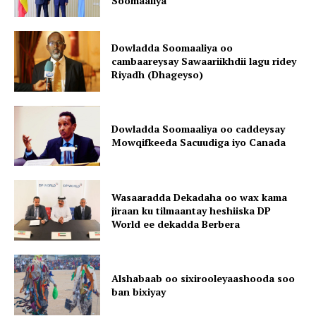
Soomaaliya”
Dowladda Soomaaliya oo
cambaareysay Sawaariikhdii lagu ridey
Riyadh (Dhageyso)
Dowladda Soomaaliya oo caddeysay
Mowqifkeeda Sacuudiga iyo Canada
Wasaaradda Dekadaha oo wax kama
jiraan ku tilmaantay heshiiska DP
World ee dekadda Berbera
Alshabaab oo sixirooleyaashooda soo
ban bixiyay