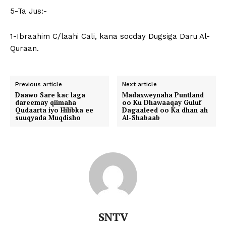
5-Ta Jus:-
1-Ibraahim C/laahi Cali, kana socday Dugsiga Daru Al-
Quraan.
Previous article
Next article
Daawo Sare kac laga
Madaxweynaha Puntland
dareemay qiimaha
oo Ku Dhawaaqay Guluf
Qudaarta iyo Hilibka ee
Dagaaleed oo Ka dhan ah
suuqyada Muqdisho
Al-Shabaab
SNTV