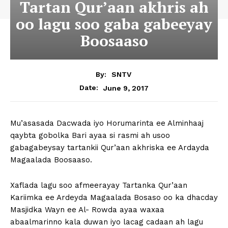
Tartan Qur’aan akhris ah
oo lagu soo gaba gabeeyay
Boosaaso
By:
SNTV
June 9, 2017
Date:
Mu’asasada Dacwada iyo Horumarinta ee Alminhaaj
qaybta gobolka Bari ayaa si rasmi ah usoo
gabagabeysay tartankii Qur’aan akhriska ee Ardayda
Magaalada Boosaaso.
Xaflada lagu soo afmeerayay Tartanka Qur’aan
Kariimka ee Ardeyda Magaalada Bosaso oo ka dhacday
Masjidka Wayn ee Al- Rowda ayaa waxaa
abaalmarinno kala duwan iyo lacag cadaan ah lagu