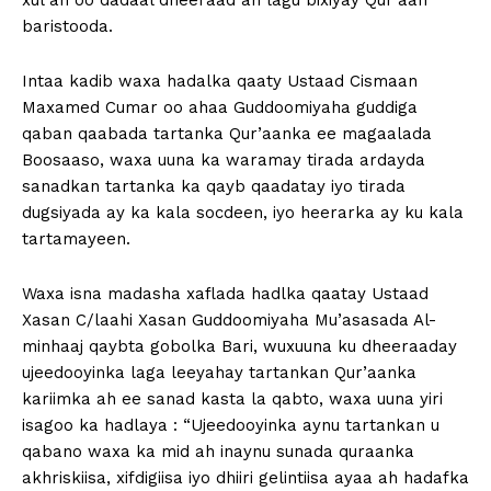
xul ah oo dadaal dheeraad ah lagu bixiyay Qur’aan
baristooda.
Intaa kadib waxa hadalka qaaty Ustaad Cismaan
Maxamed Cumar oo ahaa Guddoomiyaha guddiga
qaban qaabada tartanka Qur’aanka ee magaalada
Boosaaso, waxa uuna ka waramay tirada ardayda
sanadkan tartanka ka qayb qaadatay iyo tirada
dugsiyada ay ka kala socdeen, iyo heerarka ay ku kala
tartamayeen.
Waxa isna madasha xaflada hadlka qaatay Ustaad
Xasan C/laahi Xasan Guddoomiyaha Mu’asasada Al-
minhaaj qaybta gobolka Bari, wuxuuna ku dheeraaday
ujeedooyinka laga leeyahay tartankan Qur’aanka
kariimka ah ee sanad kasta la qabto, waxa uuna yiri
isagoo ka hadlaya : “Ujeedooyinka aynu tartankan u
qabano waxa ka mid ah inaynu sunada quraanka
akhriskiisa, xifdigiisa iyo dhiiri gelintiisa ayaa ah hadafka