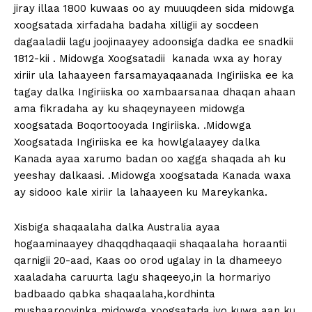
jiray illaa 1800 kuwaas oo ay muuuqdeen sida midowga
xoogsatada xirfadaha badaha xilligii ay socdeen
dagaaladii lagu joojinaayey adoonsiga dadka ee snadkii
1812-kii . Midowga Xoogsatadii kanada wxa ay horay
xiriir ula lahaayeen farsamayaqaanada Ingiriiska ee ka
tagay dalka Ingiriiska oo xambaarsanaa dhaqan ahaan
ama fikradaha ay ku shaqeynayeen midowga
xoogsatada Boqortooyada Ingiriiska. .Midowga
Xoogsatada Ingiriiska ee ka howlgalaayey dalka
Kanada ayaa xarumo badan oo xagga shaqada ah ku
yeeshay dalkaasi. .Midowga xoogsatada Kanada waxa
ay sidooo kale xiriir la lahaayeen ku Mareykanka.
Xisbiga shaqaalaha dalka Australia ayaa
hogaaminaayey dhaqqdhaqaaqii shaqaalaha horaantii
qarnigii 20-aad, Kaas oo orod ugalay in la dhameeyo
xaaladaha caruurta lagu shaqeeyo,in la hormariyo
badbaado qabka shaqaalaha,kordhinta
mushaarooyinka midowga xoogsatada iyo kuwa aan ku