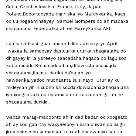
Cuba, Czechoslovakia, France, Italy, Japan,
Poland,Boqortooyada Ingiriiska iyo Mareykanka, kaas
oo uu hogaaminaayey Samuel Gompers oo ah madaxa
shaqaalaha Federaalka ah ee Mareykanka AFI
Isla sanadkasi ,gaar ahaan bilihii January iyo April
waxaa la sameeyay dastuurka ururka shaqaalaha oo
dhigayey in la yareeyo saacadaha haqada oo lagu soo
kobo muddo 8-saacadood ah,dhowrista xuquuqda
shaqaalaha,ilalinta dadka da’da ah iyo
haweenka,iyadoo mudnaanta la siinayo Urur ay ku
mideysan yihiin xubno ka socda dowladaha,Shaqaalaha
iyo xoogsatada oo maamula ururka caalamiga ah ee
shaqaalaha dunida .
Waxaa marag-madoonto ah in dad badan oo xoogsato
ah ay soo gaartay waxyeelooyin kala duwan oo isugu
jiray dhimasho kumanaan ruux ah,dhaawacyo aan la