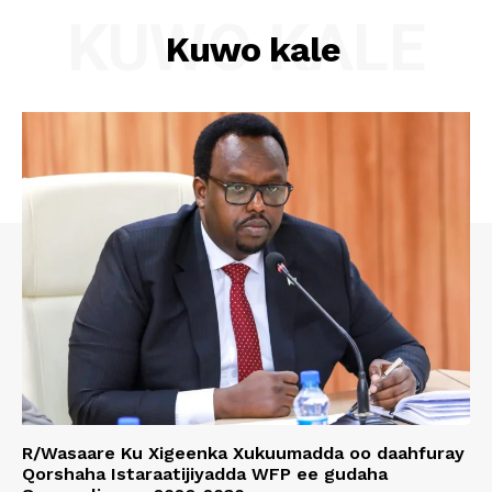
KUWO KALE
Kuwo kale
R/Wasaare Ku Xigeenka Xukuumadda oo daahfuray
Qorshaha Istaraatijiyadda WFP ee gudaha