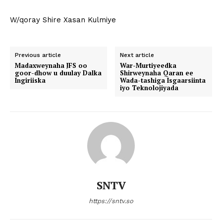
W/qoray Shire Xasan Kulmiye
Previous article
Next article
Madaxweynaha JFS oo
War-Murtiyeedka
goor-dhow u duulay Dalka
Shirweynaha Qaran ee
Ingiriiska
Wada-tashiga Isgaarsiinta
iyo Teknolojiyada
SNTV
https://sntv.so