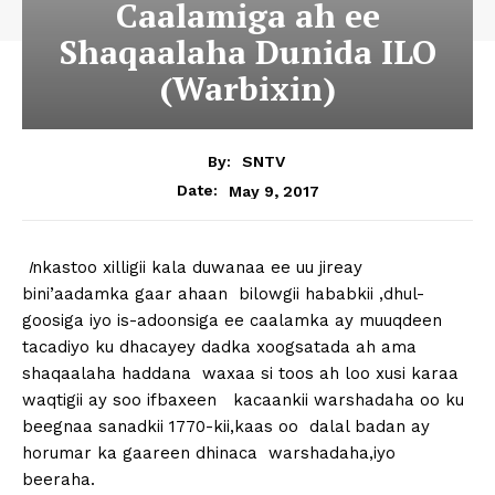
Caalamiga ah ee
Shaqaalaha Dunida ILO
(Warbixin)
By:
SNTV
May 9, 2017
Date:
I
nkastoo xilligii kala duwanaa ee uu jireay
bini’aadamka gaar ahaan bilowgii hababkii ,dhul-
goosiga iyo is-adoonsiga ee caalamka ay muuqdeen
tacadiyo ku dhacayey dadka xoogsatada ah ama
shaqaalaha haddana waxaa si toos ah loo xusi karaa
waqtigii ay soo ifbaxeen kacaankii warshadaha oo ku
beegnaa sanadkii 1770-kii,kaas oo dalal badan ay
horumar ka gaareen dhinaca warshadaha,iyo
beeraha.