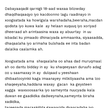
Dabayaaqadii qarnigii 18-aad waxaa bilowday
dhaqdhaqaaqyo iyo kacdoonno lagu raadinayo in
xoogsatada ka howlgala warshadaha,beeraha,macdan
qodista iyo kuwa kale ay helaan xuquuq iyo xoriyad
dheeraad ah arintaasina waxa ay abuurtay in uu
isbadal ku yimaado dhinacyada ammaanka, siyaasadda,
dhaqaalaha iyo arimaha bulshada ee inta badan
dalalka caalamka ah.
Xoogsatada ama shaqaalaha oo ahaa dad muruqmaal
ah oo dantu bidday in ay ku shaqeeyaan duruufo adag
oo u saamaxay in ay dulqaad u yeeshaan
dhibaatooyinkii kaga imaanayey milkiliyaasha ama loo
shaqeeyaha,haddana waxay gacan ka geysteen
xagga waxsoosaarka iyo sameynta nuucyada kala
duwan ee gaadiidka dadweynaha,sameynta biraha
xadiidka,
tareenada,maraakiibta,gawaarida,diyaaradaha iyo