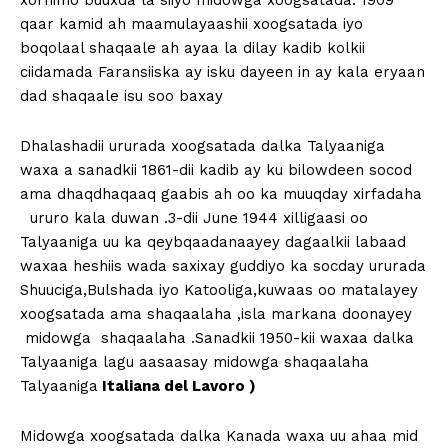
xornimo buuxda la siiyo midowga xoogsatada. 1909
qaar kamid ah maamulayaashii xoogsatada iyo
boqolaal shaqaale ah ayaa la dilay kadib kolkii
ciidamada Faransiiska ay isku dayeen in ay kala eryaan
dad shaqaale isu soo baxay
Dhalashadii ururada xoogsatada dalka Talyaaniga
waxa a sanadkii 1861-dii kadib ay ku bilowdeen socod
ama dhaqdhaqaaq gaabis ah oo ka muuqday xirfadaha
ururo kala duwan .3-dii June 1944 xilligaasi oo
Talyaaniga uu ka qeybqaadanaayey dagaalkii labaad
waxaa heshiis wada saxixay guddiyo ka socday ururada
Shuuciga,Bulshada iyo Katooliga,kuwaas oo matalayey
xoogsatada ama shaqaalaha ,isla markana doonayey
midowga shaqaalaha .Sanadkii 1950-kii waxaa dalka
Talyaaniga lagu aasaasay midowga shaqaalaha
Talyaaniga
Italiana del Lavoro )
Midowga xoogsatada dalka Kanada waxa uu ahaa mid