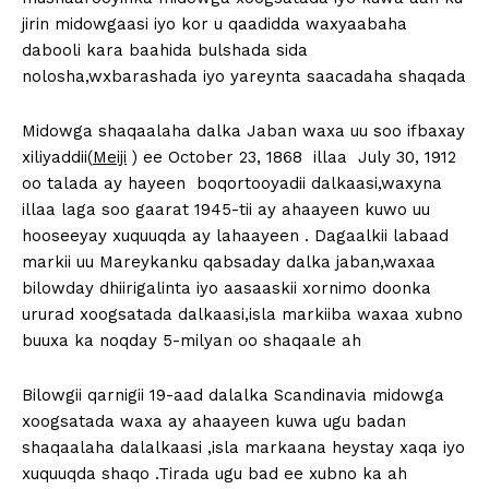
jirin midowgaasi iyo kor u qaadidda waxyaabaha
dabooli kara baahida bulshada sida
nolosha,wxbarashada iyo yareynta saacadaha shaqada
Midowga shaqaalaha dalka Jaban waxa uu soo ifbaxay
xiliyaddii(
Meiji
) ee October 23, 1868 illaa July 30, 1912
oo talada ay hayeen boqortooyadii dalkaasi,waxyna
illaa laga soo gaarat 1945-tii ay ahaayeen kuwo uu
hooseeyay xuquuqda ay lahaayeen . Dagaalkii labaad
markii uu Mareykanku qabsaday dalka jaban,waxaa
bilowday dhiirigalinta iyo aasaaskii xornimo doonka
ururad xoogsatada dalkaasi,isla markiiba waxaa xubno
buuxa ka noqday 5-milyan oo shaqaale ah
Bilowgii qarnigii 19-aad dalalka Scandinavia midowga
xoogsatada waxa ay ahaayeen kuwa ugu badan
shaqaalaha dalalkaasi ,isla markaana heystay xaqa iyo
xuquuqda shaqo .Tirada ugu bad ee xubno ka ah