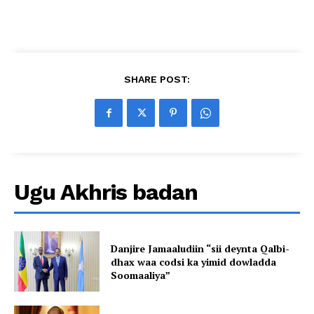
SHARE POST:
Ugu Akhris badan
Danjire Jamaaludiin “sii deynta Qalbi-
dhax waa codsi ka yimid dowladda
Soomaaliya”