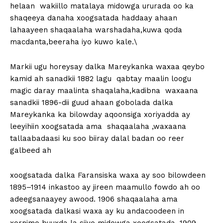
helaan wakiillo matalaya midowga ururada oo ka
shaqeeya danaha xoogsatada haddaay ahaan
lahaayeen shaqaalaha warshadaha,kuwa qoda
macdanta,beeraha iyo kuwo kale.\
Markii ugu horeysay dalka Mareykanka waxaa qeybo
kamid ah sanadkii 1882 lagu qabtay maalin loogu
magic daray maalinta shaqalaha,kadibna waxaana
sanadkii 1896-dii guud ahaan gobolada dalka
Mareykanka ka bilowday aqoonsiga xoriyadda ay
leeyihiin xoogsatada ama shaqaalaha ,waxaana
tallaabadaasi ku soo biiray dalal badan oo reer
galbeed ah
xoogsatada dalka Faransiska waxa ay soo bilowdeen
1895–1914 inkastoo ay jireen maamullo fowdo ah oo
adeegsanaayey awood. 1906 shaqaalaha ama
xoogsatada dalkasi waxa ay ku andacoodeen in