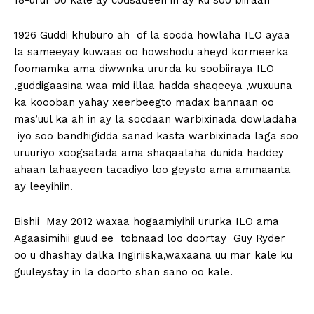
18-urur oo kale ay codsadeen in ay ku soo biiraan
1926 Guddi khuburo ah of la socda howlaha ILO ayaa
la sameeyay kuwaas oo howshodu aheyd kormeerka
foomamka ama diwwnka ururda ku soobiiraya ILO
,guddigaasina waa mid illaa hadda shaqeeya ,wuxuuna
ka koooban yahay xeerbeegto madax bannaan oo
mas’uul ka ah in ay la socdaan warbixinada dowladaha
iyo soo bandhigidda sanad kasta warbixinada laga soo
uruuriyo xoogsatada ama shaqaalaha dunida haddey
ahaan lahaayeen tacadiyo loo geysto ama ammaanta
ay leeyihiin.
Bishii May 2012 waxaa hogaamiyihii ururka ILO ama
Agaasimihii guud ee tobnaad loo doortay Guy Ryder
oo u dhashay dalka Ingiriiska,waxaana uu mar kale ku
guuleystay in la doorto shan sano oo kale.