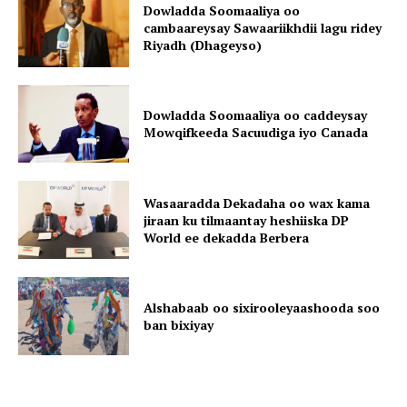
Dowladda Soomaaliya oo
cambaareysay Sawaariikhdii lagu ridey
Riyadh (Dhageyso)
Dowladda Soomaaliya oo caddeysay
Mowqifkeeda Sacuudiga iyo Canada
Wasaaradda Dekadaha oo wax kama
jiraan ku tilmaantay heshiiska DP
World ee dekadda Berbera
Alshabaab oo sixirooleyaashooda soo
ban bixiyay