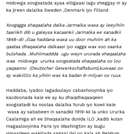
midowga xoogsatada ayaa xilligaasi lagu sheggay in ay
ka jireen dalalka Sweden ,Denmark iyo Filland
Xoogagga shaqaalaha dalka Jarmalka waxa ay leeyihiin
taariikh dib u galeysa kacaankii Jarmalka ee sanadkii
1848-dii ,illaa haddana waxa uu door muhiim ah ka
qaataa dhaqaalaha dalkaasi iyo xagga wax soo saarka
bulshada. .
Muhiimaddda ugu weyn ururada shaqaalaha
waa midowga ururka xoogsatada shaqaalaha oo loo
yaqaanno (Deutscher Gewerkschaftsbund,kuwaas oo
ay wakiilllo ka yihiin wax ka badan 6-milyan oo ruux.
Haddaba, Iyadoo lagaduulayo cabashooyinka iyo
kacdoonada kale ee ay ku dhaqdhaqaaqeen
xoogsatadii ku noolaa dalalka Yurub iyo kuwii kale
waxa ay sababeen in sanadkii 1919-kii la unko Ururka
Caalamiga ah ee Shaqaalaha dunida ILO ,kadib kulan
magaalooyinka Paris iyo Washington ay isugu
yimaadeen wakiilada sagaal dal oo kala ah Belgium,