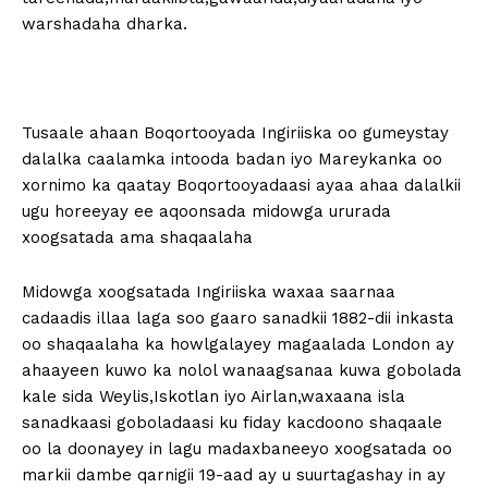
warshadaha dharka.
Tusaale ahaan Boqortooyada Ingiriiska oo gumeystay
dalalka caalamka intooda badan iyo Mareykanka oo
xornimo ka qaatay Boqortooyadaasi ayaa ahaa dalalkii
ugu horeeyay ee aqoonsada midowga ururada
xoogsatada ama shaqaalaha
Midowga xoogsatada Ingiriiska waxaa saarnaa
cadaadis illaa laga soo gaaro sanadkii 1882-dii inkasta
oo shaqaalaha ka howlgalayey magaalada London ay
ahaayeen kuwo ka nolol wanaagsanaa kuwa gobolada
kale sida Weylis,Iskotlan iyo Airlan,waxaana isla
sanadkaasi goboladaasi ku fiday kacdoono shaqaale
oo la doonayey in lagu madaxbaneeyo xoogsatada oo
markii dambe qarnigii 19-aad ay u suurtagashay in ay