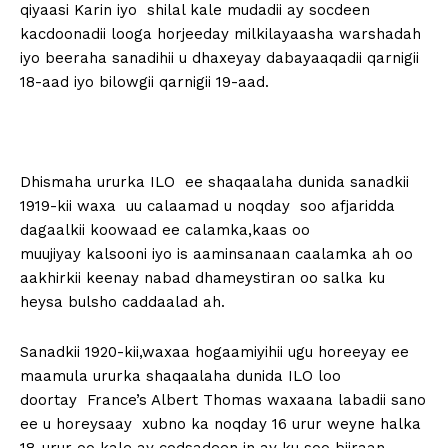
qiyaasi Karin iyo shilal kale mudadii ay socdeen
kacdoonadii looga horjeeday milkilayaasha warshadah
iyo beeraha sanadihii u dhaxeyay dabayaaqadii qarnigii
18-aad iyo bilowgii qarnigii 19-aad.
Dhismaha ururka ILO ee shaqaalaha dunida sanadkii
1919-kii waxa uu calaamad u noqday soo afjaridda
dagaalkii koowaad ee calamka,kaas oo
muujiyay kalsooni iyo is aaminsanaan caalamka ah oo
aakhirkii keenay nabad dhameystiran oo salka ku
heysa bulsho caddaalad ah.
Sanadkii 1920-kii,waxaa hogaamiyihii ugu horeeyay ee
maamula ururka shaqaalaha dunida ILO loo
doortay France’s Albert Thomas waxaana labadii sano
ee u horeysaay xubno ka noqday 16 urur weyne halka