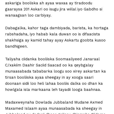
askariga booliska ah ayaa waxaa ay tiradoodu
gaaraysa 201 Askari oo isugu jira wiilal iyo Gabdho si
wanaagsan loo carbiyay.
Dabagalka, kahor taga dambiyada, barista, ka hortaga
rabshadaha, iyo habab kala duwan oo is difaacista
shakhsiga ay kamid tahay ayay Askartu goobta kusoo
bandhigeen.
Taliyaha ciidanka booliiska Soomaaliyeed Janaraal
C/xakiim Daahir Saciid Saacad oo ka qeybgalay
munaasabada tababarka loogu soo xirey askartan ka
tirsan booliiska ayaa sheegay in ay xooga saari
doonaan sidii loo heli lahaa booliis dalka oo dhan ka
howlgala isla markaana leh tayadii looga baahnaa.
Madaxweynaha Dowlada Jubbaland Mudane Axmed
Maxamed Islaam ayaa munaasabada ka sheegay in