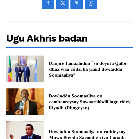
Ugu Akhris badan
Danjire Jamaaludiin “sii deynta Qalbi-
dhax waa codsi ka yimid dowladda
Soomaaliya”
Dowladda Soomaaliya oo
cambaareysay Sawaariikhdii lagu ridey
Riyadh (Dhageyso)
Dowladda Soomaaliya oo caddeysay
Mowqifkeeda Sacuudiga iyo Canada