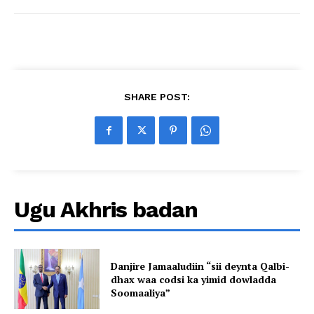
SHARE POST:
Ugu Akhris badan
Danjire Jamaaludiin “sii deynta Qalbi-
dhax waa codsi ka yimid dowladda
Soomaaliya”