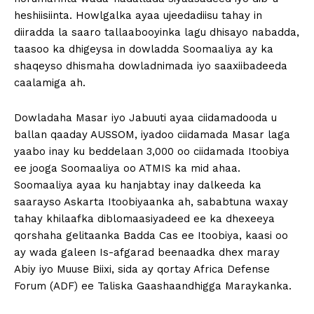
heshiisiinta. Howlgalka ayaa ujeedadiisu tahay in
diiradda la saaro tallaabooyinka lagu dhisayo nabadda,
taasoo ka dhigeysa in dowladda Soomaaliya ay ka
shaqeyso dhismaha dowladnimada iyo saaxiibadeeda
caalamiga ah.
Dowladaha Masar iyo Jabuuti ayaa ciidamadooda u
ballan qaaday AUSSOM, iyadoo ciidamada Masar laga
yaabo inay ku beddelaan 3,000 oo ciidamada Itoobiya
ee jooga Soomaaliya oo ATMIS ka mid ahaa.
Soomaaliya ayaa ku hanjabtay inay dalkeeda ka
saarayso Askarta Itoobiyaanka ah, sababtuna waxay
tahay khilaafka diblomaasiyadeed ee ka dhexeeya
qorshaha gelitaanka Badda Cas ee Itoobiya, kaasi oo
ay wada galeen Is-afgarad beenaadka dhex maray
Abiy iyo Muuse Biixi, sida ay qortay Africa Defense
Forum (ADF) ee Taliska Gaashaandhigga Maraykanka.