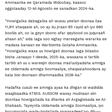
Ammaanka ee Qaramada Midoobay, kaasoo
oggolaaday 12-kii Agoosto ee sanadkan 2024-ka.
“Howlgalka dabagalka ah wuxuu yeelan doonaa ilaa
11,911 shaqaale ah, oo ay ku jiraan 85 rayid ah iyo 680
booliis ah, oo la geyn doono afar qeybood oo juquraafi
ahaan ah,” sida laga soo xigtay mareegaha wararka ee
madaxa banaan ee Warbixinta Golaha Ammaanka.
“Howlgalka waxa uu howlgeli doonaa laga bilaabo
bisha Janaayo 1-deeda, 2025-ka, waxaana si tartiib
tartiib ah uu u wareejin doonaa mas’uuliyadaha amniga
ee ciidamada amniga Soomaaliya, shaqaalahoodana ay
kala bixi doonaan dhammaadka 2028-ka.”
Hadafka cusub ee amniga ayaa ka dhigan sii wadidda
waajibaadka ATMIS. AUSSOM waxay mudnaan siin
doontaa howlgallada ka dhanka ah Argagixisada ee Al-
Shabaab, Tayeynta ciidamada amniga Soomaaliya, iyo
horumarinta wada-hadallada siyaasadeed iyo dib-u-