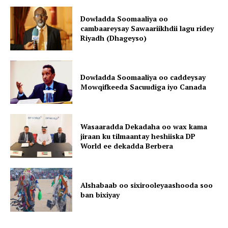
Dowladda Soomaaliya oo
cambaareysay Sawaariikhdii lagu ridey
Riyadh (Dhageyso)
Dowladda Soomaaliya oo caddeysay
Mowqifkeeda Sacuudiga iyo Canada
Wasaaradda Dekadaha oo wax kama
jiraan ku tilmaantay heshiiska DP
World ee dekadda Berbera
Alshabaab oo sixirooleyaashooda soo
ban bixiyay