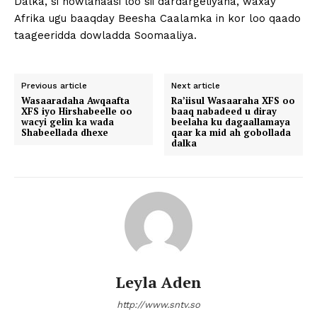
Dalka, si howlahaasi loo sii dardargeliyana, waxay
Afrika ugu baaqday Beesha Caalamka in kor loo qaado
taageeridda dowladda Soomaaliya.
Previous article
Next article
Wasaaradaha Awqaafta
Ra’iisul Wasaaraha XFS oo
XFS iyo Hirshabeelle oo
baaq nabadeed u diray
wacyi gelin ka wada
beelaha ku dagaallamaya
Shabeellada dhexe
qaar ka mid ah gobollada
dalka
Leyla Aden
http://www.sntv.so