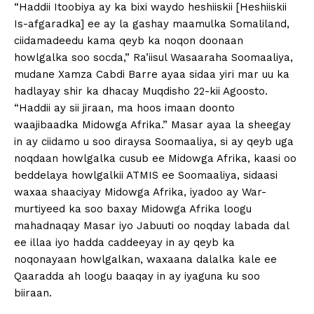
“Haddii Itoobiya ay ka bixi waydo heshiiskii [Heshiiskii
Is-afgaradka] ee ay la gashay maamulka Somaliland,
ciidamadeedu kama qeyb ka noqon doonaan
howlgalka soo socda,” Ra’iisul Wasaaraha Soomaaliya,
mudane Xamza Cabdi Barre ayaa sidaa yiri mar uu ka
hadlayay shir ka dhacay Muqdisho 22-kii Agoosto.
“Haddii ay sii jiraan, ma hoos imaan doonto
waajibaadka Midowga Afrika.” Masar ayaa la sheegay
in ay ciidamo u soo diraysa Soomaaliya, si ay qeyb uga
noqdaan howlgalka cusub ee Midowga Afrika, kaasi oo
beddelaya howlgalkii ATMIS ee Soomaaliya, sidaasi
waxaa shaaciyay Midowga Afrika, iyadoo ay War-
murtiyeed ka soo baxay Midowga Afrika loogu
mahadnaqay Masar iyo Jabuuti oo noqday labada dal
ee illaa iyo hadda caddeeyay in ay qeyb ka
noqonayaan howlgalkan, waxaana dalalka kale ee
Qaaradda ah loogu baaqay in ay iyaguna ku soo
biiraan.