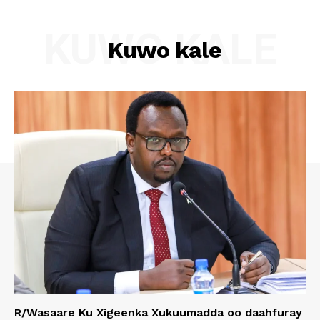
KUWO KALE
Kuwo kale
R/Wasaare Ku Xigeenka Xukuumadda oo daahfuray