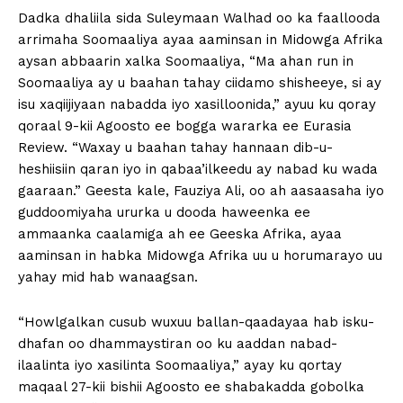
Dadka dhaliila sida Suleymaan Walhad oo ka faallooda
arrimaha Soomaaliya ayaa aaminsan in Midowga Afrika
aysan abbaarin xalka Soomaaliya, “Ma ahan run in
Soomaaliya ay u baahan tahay ciidamo shisheeye, si ay
isu xaqiijiyaan nabadda iyo xasilloonida,” ayuu ku qoray
qoraal 9-kii Agoosto ee bogga wararka ee Eurasia
Review. “Waxay u baahan tahay hannaan dib-u-
heshiisiin qaran iyo in qabaa’ilkeedu ay nabad ku wada
gaaraan.” Geesta kale, Fauziya Ali, oo ah aasaasaha iyo
guddoomiyaha ururka u dooda haweenka ee
ammaanka caalamiga ah ee Geeska Afrika, ayaa
aaminsan in habka Midowga Afrika uu u horumarayo uu
yahay mid hab wanaagsan.
“Howlgalkan cusub wuxuu ballan-qaadayaa hab isku-
dhafan oo dhammaystiran oo ku aaddan nabad-
ilaalinta iyo xasilinta Soomaaliya,” ayay ku qortay
maqaal 27-kii bishii Agoosto ee shabakadda gobolka