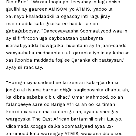
DiploBrief. “Waxaa looga gol leeyahay in lagu dhiso
guulihii ay gaareen AMISOM iyo ATMIS, iyadoo la
xalinayo khaladaadkii la ogaaday intii lagu jiray
marxaladda kala guurka ee hadda la soo
gabagabeeyay. “Daneeyayaasha Soomaaliyeed waa in
ay si firfircoon uga qaybqaataan qaabeynta
istiraatiijiyadda howlgalka, hubinta in ay la jaan-qaado
waxyaabaha mudnaanta u ah qaranka iyo in ay kobciso
xasilloonida muddada fog ee Qaranka dhibaataysan,”
ayay sii raacisay.
“Hamiga siyaasadeed ee ku xeeran kala-guurka si
joogto ah isuma barbar dhigin xaqiiqooyinka dhabta ah,
ka dibna sababa dib u dhac,” Omar Mahmood, oo ah
falanqeeye sare oo Bariga Afrika ah oo ka tirsan
kooxda xasaradaha caalamiga ah, ayaa u sheegay
wargeyska The East African bartamihii bishii Luulyo.
Ciidamada Xoogga dalka Soomaaliyeed ayaa 22-
xarumood kala wareegay ATMIS, waxaana dib u soo