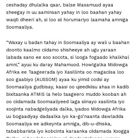
ceshaday dhulalka qaar, balse Maxamuud ayaa
sheegay in uu aaminsan yahay in loo baahan yahay
waqti dheeri ah, si loo sii horumariyo laamaha amniga
Soomaaliya.
“Waxay u badan tahay in Soomaaliya ay wali u baahan
doonto kaalmo ciidamo shisheeye ah ugu yaraan
labada sano ee soo socota, si looga fogaado khalkhal
amni,” ayuu ku daray Mahamuod. Howlgalka Midowga
Afrika ee Taageerada iyo Xasillinta oo magaciisa loo
soo gaabiyo (AUSSOM) ayaa ku yimid codsi ay
Soomaaliya gudbisay, kaasi oo ujeedkiisu ahaa in kadib
bixitaanka ATMIS la helo taageero muddo kooban ah
oo ciidamada Soomaaliyeed laga siinayo xasilinta iyo
xoojinta nabadgeliyada dalka, iyadoo Midowga Afrika
uu bogaadiyay dadaalka iyo ka-go’naanta dawladda
Soomaaliya ee adkeynta amniga, dib-u-dhiska,
tababbarista iyo kobcinta karaanka ciidamada Xoogga