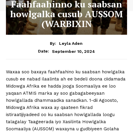
Faahfaahinno ku saabsan
howlgalka cusub AUSSOM
(WARBIXIN
By:
Leyla Aden
September 10, 2024
Date:
Waxaa soo baxaya faahfaahino ku saabsan howlgalka
cusub ee nabad ilaalinta ah ee bedeli doona ciidamada
Midowga Afrika ee hadda jooga Soomaaliya ee loo
yaqaan ATMIS marka ay soo gabagabeeyaan
howlgallada dhammaadka sanadkan. 1-dii Agoosto,
Midowga Afrika waxa ay qaateen fikrad
istiraatijiyadeed oo ku saabsan howlgallada loogu
talagalay Taageerada iyo Xasilinta Howlgalka
Soomaaliya (AUSSOM) waxayna u gudbiyeen Golaha