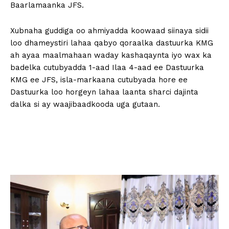
Baarlamaanka JFS.
Xubnaha guddiga oo ahmiyadda koowaad siinaya sidii
loo dhameystiri lahaa qabyo qoraalka dastuurka KMG
ah ayaa maalmahaan waday kashaqaynta iyo wax ka
badelka cutubyadda 1-aad Ilaa 4-aad ee Dastuurka
KMG ee JFS, isla-markaana cutubyada hore ee
Dastuurka loo horgeyn lahaa laanta sharci dajinta
dalka si ay waajibaadkooda uga gutaan.