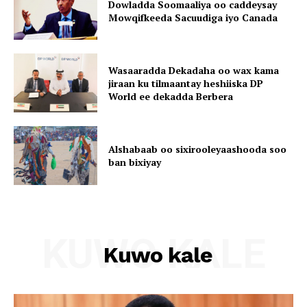
Dowladda Soomaaliya oo caddeysay
Mowqifkeeda Sacuudiga iyo Canada
Wasaaradda Dekadaha oo wax kama
jiraan ku tilmaantay heshiiska DP
World ee dekadda Berbera
Alshabaab oo sixirooleyaashooda soo
ban bixiyay
KUWO KALE
Kuwo kale