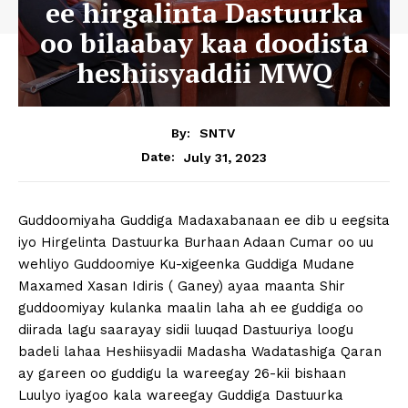
ee hirgalinta Dastuurka
oo bilaabay kaa doodista
heshiisyaddii MWQ
By:
SNTV
July 31, 2023
Date:
Guddoomiyaha Guddiga Madaxabanaan ee dib u eegsita
iyo Hirgelinta Dastuurka Burhaan Adaan Cumar oo uu
wehliyo Guddoomiye Ku-xigeenka Guddiga Mudane
Maxamed Xasan Idiris ( Ganey) ayaa maanta Shir
guddoomiyay kulanka maalin laha ah ee guddiga oo
diirada lagu saarayay sidii luuqad Dastuuriya loogu
badeli lahaa Heshiisyadii Madasha Wadatashiga Qaran
ay gareen oo guddigu la wareegay 26-kii bishaan
Luulyo iyagoo kala wareegay Guddiga Dastuurka