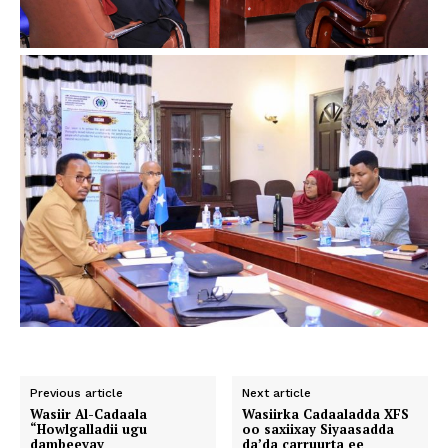
Previous article
Next article
Wasiir Al-Cadaala
Wasiirka Cadaaladda XFS
“Howlgalladii ugu
oo saxiixay Siyaasadda
dambeeyay
da’da carruurta ee