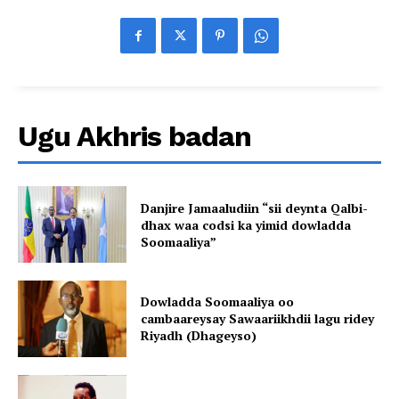
Ugu Akhris badan
Danjire Jamaaludiin “sii deynta Qalbi-
dhax waa codsi ka yimid dowladda
Soomaaliya”
Dowladda Soomaaliya oo
cambaareysay Sawaariikhdii lagu ridey
Riyadh (Dhageyso)