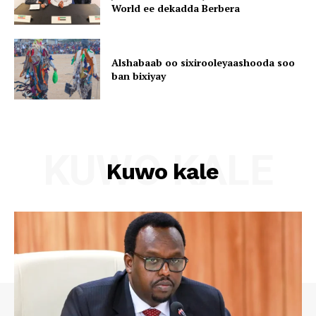
World ee dekadda Berbera
Alshabaab oo sixirooleyaashooda soo
ban bixiyay
KUWO KALE
Kuwo kale