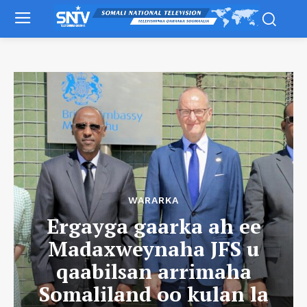
WARARKA
Ergayga gaarka ah ee
Madaxweynaha JFS u
qaabilsan arrimaha
Somaliland oo kulan la