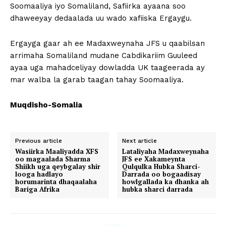
Soomaaliya iyo Somaliland, Safiirka ayaana soo
dhaweeyay dedaalada uu wado xafiiska Ergaygu.
Ergayga gaar ah ee Madaxweynaha JFS u qaabilsan
arrimaha Somaliland mudane Cabdikariim Guuleed
ayaa uga mahadceliyay dowladda UK taageerada ay
mar walba la garab taagan tahay Soomaaliya.
Muqdisho-Somalia
Previous article
Next article
Wasiirka Maaliyadda XFS
Lataliyaha Madaxweynaha
oo magaalada Sharma
JFS ee Xakameynta
Shiikh uga qeybgalay shir
Qulqulka Hubka Sharci-
looga hadlayo
Darrada oo bogaadisay
horumarinta dhaqaalaha
howlgallada ka dhanka ah
Bariga Afrika
hubka sharci darrada