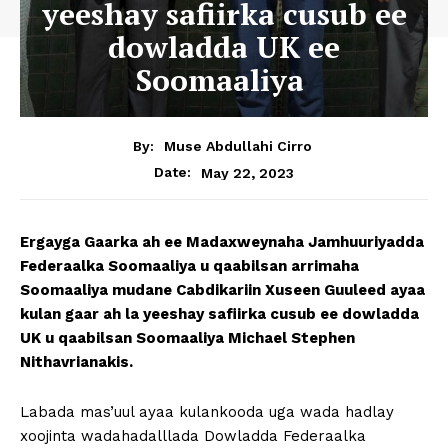
yeeshay safiirka cusub ee
dowladda UK ee
Soomaaliya
By:
Muse Abdullahi Cirro
May 22, 2023
Date:
Ergayga Gaarka ah ee Madaxweynaha Jamhuuriyadda
Federaalka Soomaaliya u qaabilsan arrimaha
Soomaaliya mudane Cabdikariin Xuseen Guuleed ayaa
kulan gaar ah la yeeshay safiirka cusub ee dowladda
UK u qaabilsan Soomaaliya Michael Stephen
Nithavrianakis.
Labada mas’uul ayaa kulankooda uga wada hadlay
xoojinta wadahadalllada Dowladda Federaalka