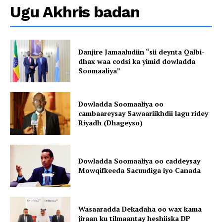
Ugu Akhris badan
Danjire Jamaaludiin “sii deynta Qalbi-
dhax waa codsi ka yimid dowladda
Soomaaliya”
Dowladda Soomaaliya oo
cambaareysay Sawaariikhdii lagu ridey
Riyadh (Dhageyso)
Dowladda Soomaaliya oo caddeysay
Mowqifkeeda Sacuudiga iyo Canada
Wasaaradda Dekadaha oo wax kama
jiraan ku tilmaantay heshiiska DP