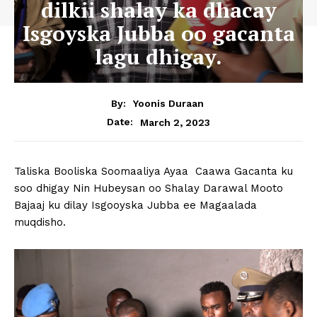
dilkii shalay ka dhacay
Isgoyska Jubba oo gacanta
lagu dhigay.
By:
Yoonis Duraan
March 2, 2023
Date:
Taliska Booliska Soomaaliya Ayaa Caawa Gacanta ku
soo dhigay Nin Hubeysan oo Shalay Darawal Mooto
Bajaaj ku dilay Isgooyska Jubba ee Magaalada
muqdisho.