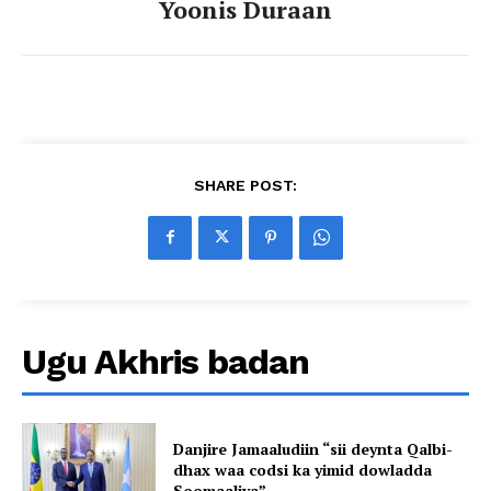
Yoonis Duraan
SHARE POST:
Ugu Akhris badan
Danjire Jamaaludiin “sii deynta Qalbi-
dhax waa codsi ka yimid dowladda
Soomaaliya”