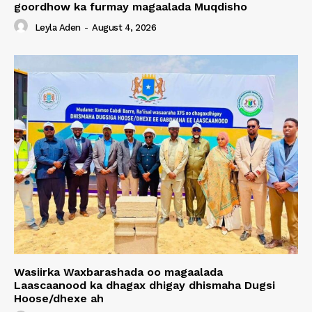
goordhow ka furmay magaalada Muqdisho
Leyla Aden
-
August 4, 2026
Wasiirka Waxbarashada oo magaalada
Laascaanood ka dhagax dhigay dhismaha Dugsi
Hoose/dhexe ah