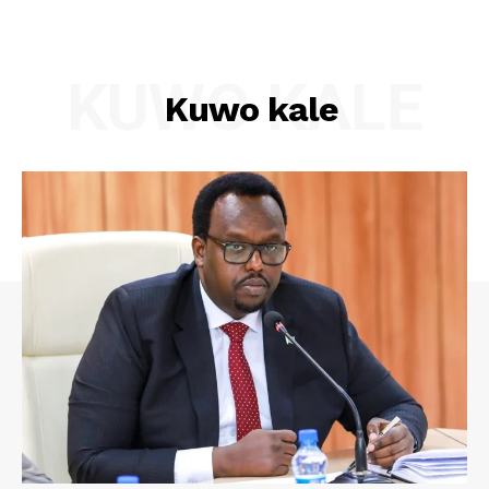
KUWO KALE
Kuwo kale