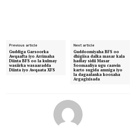
Previous article
Next article
Guddiga Garsoorka
Guddoomiyaha BFS oo
Awqaafta iyo Arrimaha
dhigiisa dalka masar kala
Diinta BFS oo la kulmay
hadlay sidii Masar
wasiirka wasaaradda
Soomaaliya ugu caawin
Diinta iyo Awqaata XFS
karto sugida amniga iyo
la dagaalanka kooxaha
Argagixisada