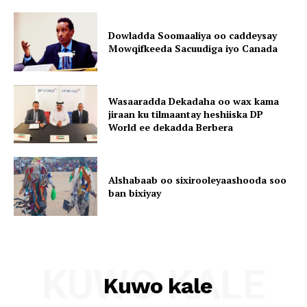
Dowladda Soomaaliya oo caddeysay
Mowqifkeeda Sacuudiga iyo Canada
Wasaaradda Dekadaha oo wax kama
jiraan ku tilmaantay heshiiska DP
World ee dekadda Berbera
Alshabaab oo sixirooleyaashooda soo
ban bixiyay
KUWO KALE
Kuwo kale