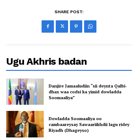
SHARE POST:
Ugu Akhris badan
Danjire Jamaaludiin “sii deynta Qalbi-
dhax waa codsi ka yimid dowladda
Soomaaliya”
Dowladda Soomaaliya oo
cambaareysay Sawaariikhdii lagu ridey
Riyadh (Dhageyso)