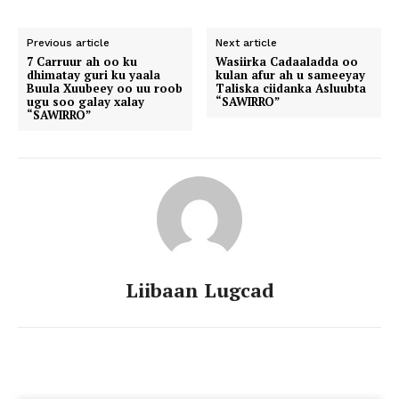
Previous article
Next article
7 Carruur ah oo ku
Wasiirka Cadaaladda oo
dhimatay guri ku yaala
kulan afur ah u sameeyay
Buula Xuubeey oo uu roob
Taliska ciidanka Asluubta
ugu soo galay xalay
“SAWIRRO”
“SAWIRRO”
Liibaan Lugcad