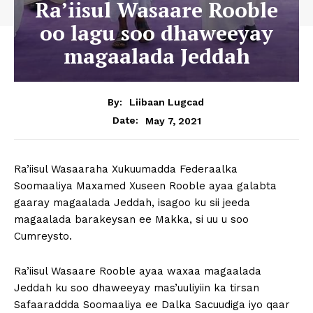
Ra’iisul Wasaare Rooble
oo lagu soo dhaweeyay
magaalada Jeddah
By:
Liibaan Lugcad
May 7, 2021
Date:
Ra’iisul Wasaaraha Xukuumadda Federaalka
Soomaaliya Maxamed Xuseen Rooble ayaa galabta
gaaray magaalada Jeddah, isagoo ku sii jeeda
magaalada barakeysan ee Makka, si uu u soo
Cumreysto.
Ra’iisul Wasaare Rooble ayaa waxaa magaalada
Jeddah ku soo dhaweeyay mas’uuliyiin ka tirsan
Safaaraddda Soomaaliya ee Dalka Sacuudiga iyo qaar