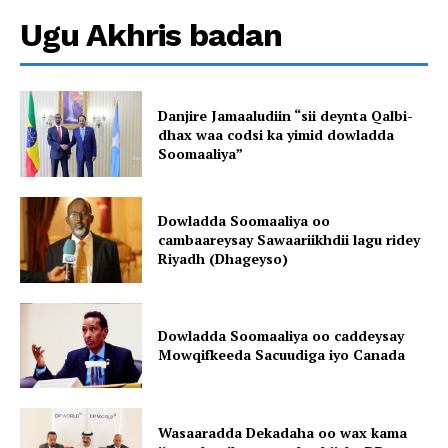
Ugu Akhris badan
Danjire Jamaaludiin “sii deynta Qalbi-
dhax waa codsi ka yimid dowladda
Soomaaliya”
Dowladda Soomaaliya oo
cambaareysay Sawaariikhdii lagu ridey
Riyadh (Dhageyso)
Dowladda Soomaaliya oo caddeysay
Mowqifkeeda Sacuudiga iyo Canada
Wasaaradda Dekadaha oo wax kama