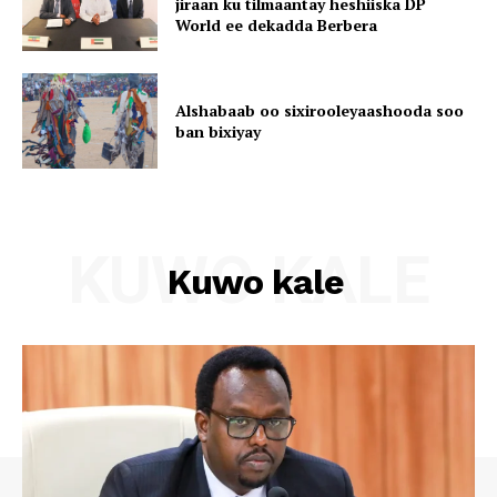
jiraan ku tilmaantay heshiiska DP
World ee dekadda Berbera
Alshabaab oo sixirooleyaashooda soo
ban bixiyay
KUWO KALE
Kuwo kale