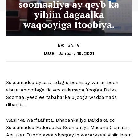
soomaaliya ay qeyb ka
yihiin dagaalka
waqooyiga Itoobiya.
By:
SNTV
January 19, 2021
Date:
Xukuumadda ayaa si adag u beenisay warar been
abuur ah oo laga fidiyey ciidamada Xoogga Dalka
Soomaaliyeed ee tababarka u jooga waddamada
dibadda.
Wasiirka Warfaafinta, Dhaqanka iyo Dalxiiska ee
Xukuumadda Federaalka Soomaaliya Mudane Cismaan
Abuukar Dubbe ayaa sheegay in wararkaasi yihiin been