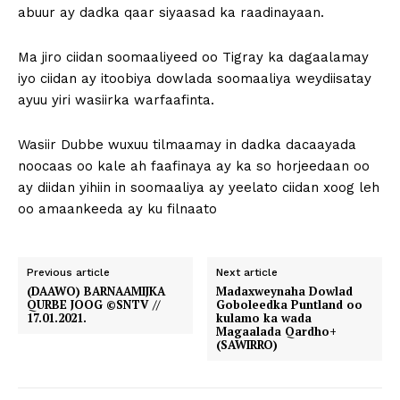
abuur ay dadka qaar siyaasad ka raadinayaan.
Ma jiro ciidan soomaaliyeed oo Tigray ka dagaalamay
iyo ciidan ay itoobiya dowlada soomaaliya weydiisatay
ayuu yiri wasiirka warfaafinta.
Wasiir Dubbe wuxuu tilmaamay in dadka dacaayada
noocaas oo kale ah faafinaya ay ka so horjeedaan oo
ay diidan yihiin in soomaaliya ay yeelato ciidan xoog leh
oo amaankeeda ay ku filnaato
Previous article
Next article
(DAAWO) BARNAAMIJKA
Madaxweynaha Dowlad
QURBE JOOG ©SNTV //
Goboleedka Puntland oo
17.01.2021.
kulamo ka wada
Magaalada Qardho+
(SAWIRRO)