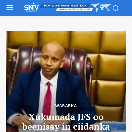
WARARKA
Xukumada JFS oo
beenisay in ciidanka