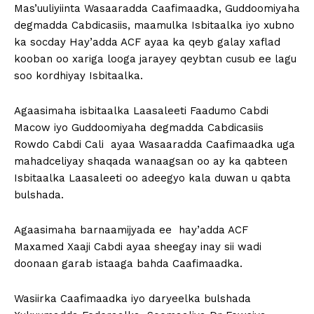
Mas’uuliyiinta Wasaaradda Caafimaadka, Guddoomiyaha
degmadda Cabdicasiis, maamulka Isbitaalka iyo xubno
ka socday Hay’adda ACF ayaa ka qeyb galay xaflad
kooban oo xariga looga jarayey qeybtan cusub ee lagu
soo kordhiyay Isbitaalka.
Agaasimaha isbitaalka Laasaleeti Faadumo Cabdi
Macow iyo Guddoomiyaha degmadda Cabdicasiis
Rowdo Cabdi Cali ayaa Wasaaradda Caafimaadka uga
mahadceliyay shaqada wanaagsan oo ay ka qabteen
Isbitaalka Laasaleeti oo adeegyo kala duwan u qabta
bulshada.
Agaasimaha barnaamijyada ee hay’adda ACF
Maxamed Xaaji Cabdi ayaa sheegay inay sii wadi
doonaan garab istaaga bahda Caafimaadka.
Wasiirka Caafimaadka iyo daryeelka bulshada