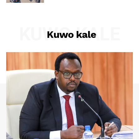
KUWO KALE
Kuwo kale