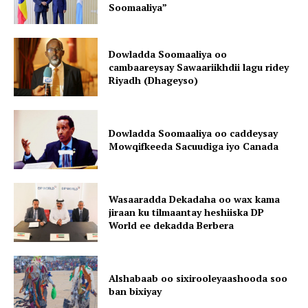
Soomaaliya”
Dowladda Soomaaliya oo
cambaareysay Sawaariikhdii lagu ridey
Riyadh (Dhageyso)
Dowladda Soomaaliya oo caddeysay
Mowqifkeeda Sacuudiga iyo Canada
Wasaaradda Dekadaha oo wax kama
jiraan ku tilmaantay heshiiska DP
World ee dekadda Berbera
Alshabaab oo sixirooleyaashooda soo
ban bixiyay