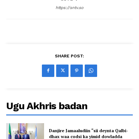
https://sntv.so
SHARE POST:
Ugu Akhris badan
Danjire Jamaaludiin “sii deynta Qalbi-
dhax waa codsi ka yimid dowladda