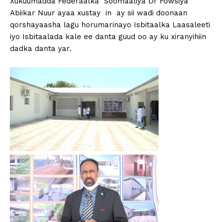
Xukuumadda Federaalka Soomaaliya Dr Fowsiya
Abiikar Nuur ayaa xustay in ay sii wadi doonaan
qorshayaasha lagu horumarinayo Isbitaalka Laasaleeti
iyo Isbitaalada kale ee danta guud oo ay ku xiranyihiin
dadka danta yar.