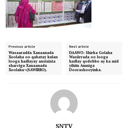
Previous article
Next article
Wasaaradda Xanaanada
DAAWO: Shirka Golaha
Xoolaha oo qabatay kulan
Wasiirrada oo looga
looga hadlayay ansixinta
hadlay qodobbo ay ka mid
sharciga Xanaanada
yihiin Amniga
Xoolaha+(SAWIRRO).
Doorashooyinka.
SNTV