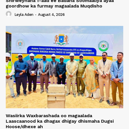
Shirweynaha 1-aad ee Badaha Soomaaliya ayaa
goordhow ka furmay magaalada Muqdisho
Leyla Aden
-
August 4, 2026
Wasiirka Waxbarashada oo magaalada
Laascaanood ka dhagax dhigay dhismaha Dugsi
Hoose/dhexe ah