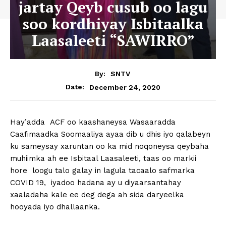
jartay Qeyb cusub oo lagu
soo kordhiyay Isbitaalka
Laasaleeti “SAWIRRO”
By:
SNTV
December 24, 2020
Date:
Hay’adda ACF oo kaashaneysa Wasaaradda
Caafimaadka Soomaaliya ayaa dib u dhis iyo qalabeyn
ku sameysay xaruntan oo ka mid noqoneysa qeybaha
muhiimka ah ee Isbitaal Laasaleeti, taas oo markii
hore loogu talo galay in lagula tacaalo safmarka
COVID 19, iyadoo hadana ay u diyaarsantahay
xaaladaha kale ee deg dega ah sida daryeelka
hooyada iyo dhallaanka.