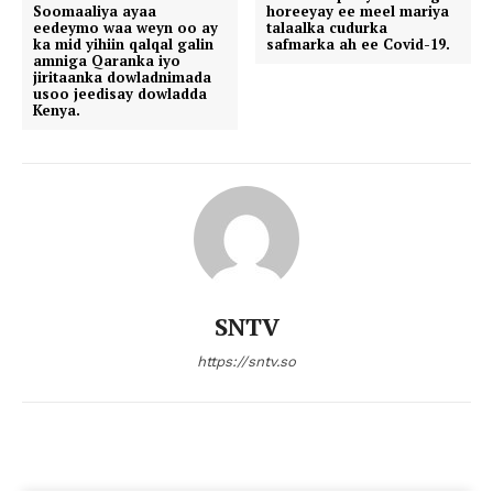
Soomaaliya ayaa
horeeyay ee meel mariya
eedeymo waa weyn oo ay
talaalka cudurka
ka mid yihiin qalqal galin
safmarka ah ee Covid-19.
amniga Qaranka iyo
jiritaanka dowladnimada
usoo jeedisay dowladda
Kenya.
SNTV
https://sntv.so