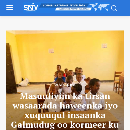
WARARKA
Masuuliyiin ka tirsan
wasaarada haweenka iyo
xuquuqul insaanka
Galmudug oo kormeer ku