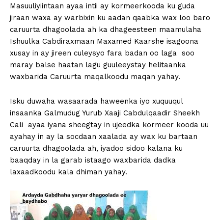
Masuuliyiintaan ayaa intii ay kormeerkooda ku guda
jiraan waxa ay warbixin ku aadan qaabka wax loo baro
caruurta dhagoolada ah ka dhageesteen maamulaha
Ishuulka Cabdiraxmaan Maxamed Kaarshe isagoona
xusay in ay jireen culeysyo fara badan oo laga soo
maray balse haatan lagu guuleeystay helitaanka
waxbarida Caruurta maqalkoodu maqan yahay.
Isku duwaha wasaarada haweenka iyo xuquuqul
insaanka Galmudug Yurub Xaaji Cabdulqaadir Sheekh
Cali ayaa iyana sheegtay in ujeedka kormeer kooda uu
ayahay in ay la socdaan xaalada ay wax ku bartaan
caruurta dhagoolada ah, iyadoo sidoo kalana ku
baaqday in la garab istaago waxbarida dadka
laxaadkoodu kala dhiman yahay.