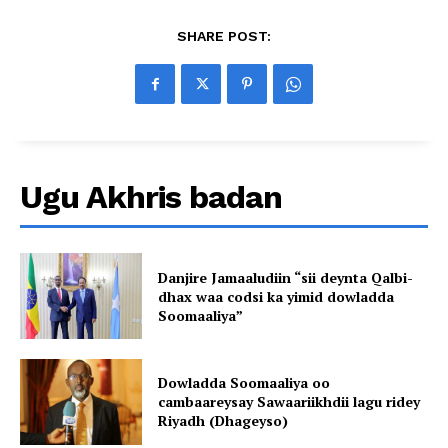
SHARE POST:
Ugu Akhris badan
Danjire Jamaaludiin “sii deynta Qalbi-
dhax waa codsi ka yimid dowladda
Soomaaliya”
Dowladda Soomaaliya oo
cambaareysay Sawaariikhdii lagu ridey
Riyadh (Dhageyso)