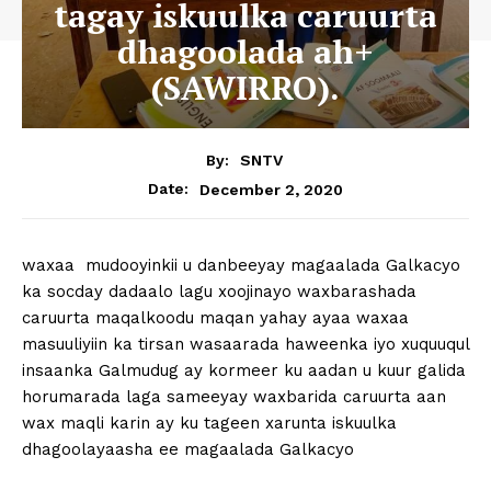
tagay iskuulka caruurta
dhagoolada ah+
(SAWIRRO).
By:
SNTV
December 2, 2020
Date:
waxaa mudooyinkii u danbeeyay magaalada Galkacyo
ka socday dadaalo lagu xoojinayo waxbarashada
caruurta maqalkoodu maqan yahay ayaa waxaa
masuuliyiin ka tirsan wasaarada haweenka iyo xuquuqul
insaanka Galmudug ay kormeer ku aadan u kuur galida
horumarada laga sameeyay waxbarida caruurta aan
wax maqli karin ay ku tageen xarunta iskuulka
dhagoolayaasha ee magaalada Galkacyo