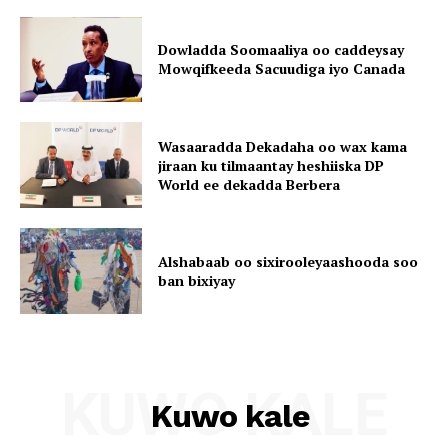
Dowladda Soomaaliya oo caddeysay
Mowqifkeeda Sacuudiga iyo Canada
Wasaaradda Dekadaha oo wax kama
jiraan ku tilmaantay heshiiska DP
World ee dekadda Berbera
Alshabaab oo sixirooleyaashooda soo
ban bixiyay
KUWO KALE
Kuwo kale