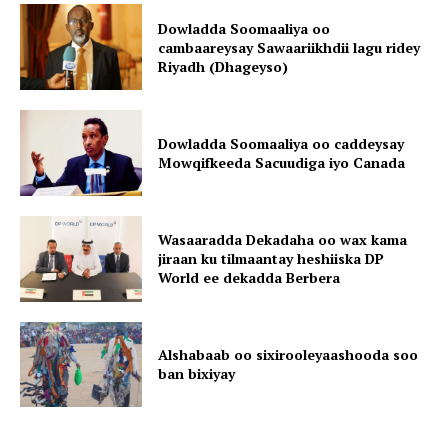
Dowladda Soomaaliya oo
cambaareysay Sawaariikhdii lagu ridey
Riyadh (Dhageyso)
Dowladda Soomaaliya oo caddeysay
Mowqifkeeda Sacuudiga iyo Canada
Wasaaradda Dekadaha oo wax kama
jiraan ku tilmaantay heshiiska DP
World ee dekadda Berbera
Alshabaab oo sixirooleyaashooda soo
ban bixiyay