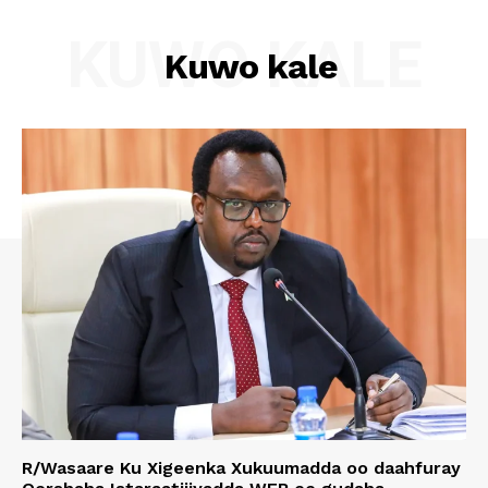
KUWO KALE
Kuwo kale
R/Wasaare Ku Xigeenka Xukuumadda oo daahfuray