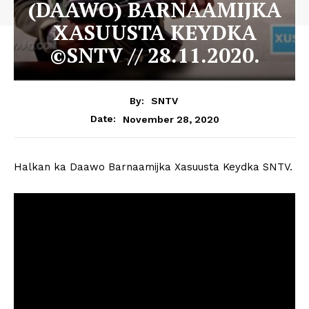
(DAAWO) BARNAAMIJKA
XASUUSTA KEYDKA
©SNTV // 28.11.2020.
By:
SNTV
November 28, 2020
Date:
Halkan ka Daawo Barnaamijka Xasuusta Keydka SNTV.