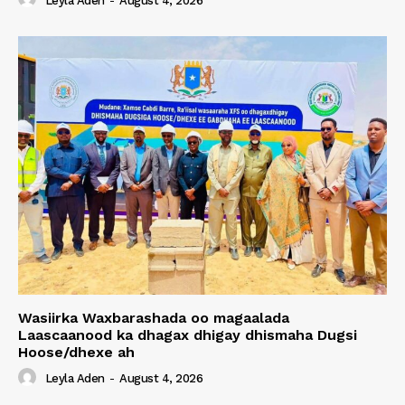
Leyla Aden
-
August 4, 2026
Wasiirka Waxbarashada oo magaalada
Laascaanood ka dhagax dhigay dhismaha Dugsi
Hoose/dhexe ah
Leyla Aden
-
August 4, 2026