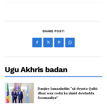
SHARE POST:
Ugu Akhris badan
Danjire Jamaaludiin “sii deynta Qalbi-
dhax waa codsi ka yimid dowladda
Soomaaliya”