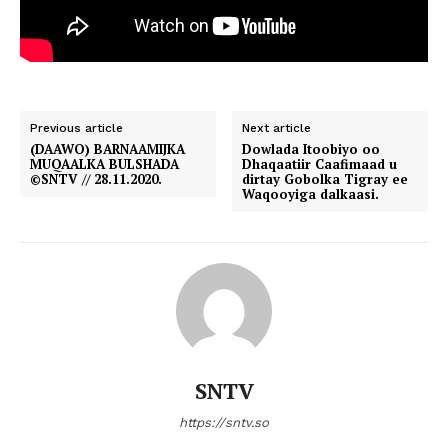
Previous article
Next article
(DAAWO) BARNAAMIJKA
Dowlada Itoobiyo oo
MUQAALKA BULSHADA
Dhaqaatiir Caafimaad u
©SNTV // 28.11.2020.
dirtay Gobolka Tigray ee
Waqooyiga dalkaasi.
SNTV
https://sntv.so