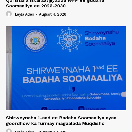
Qorshaha Istaraatijiyadda WFP ee gudaha
Soomaaliya ee 2026-2030
Leyla Aden
-
August 4, 2026
Shirweynaha 1-aad ee Badaha Soomaaliya ayaa
goordhow ka furmay magaalada Muqdisho