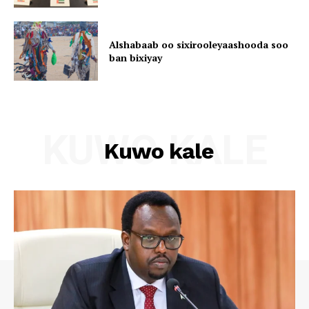
Alshabaab oo sixirooleyaashooda soo
ban bixiyay
KUWO KALE
Kuwo kale