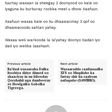
tuurtay waxaan la sheegay 2 doonyood oo kale oo
iyaguna ku burburay roobka meel u dhow Xaafuun.
Xaafuun waxaa kale oo ku dhaawacmay 3 qof oo
dhaawacoodu sahlan yahay.
Waxaa weli warkooda la la’yahay doonyo badan iyo
dad iyo weliba laashash.
Previous article
Next article
Ra’iisul wasaaraha Dalka
Wasaaradda caafimaadka
Itoobiya Abiye Ahmed oo
XFS oo Muqdisho ka
shaaciyay in uu bilowday
furtay shir ku saabsan
Qorshahii ugu dambeeyay
nafaqada+(SAWIRRO).
ee Howlgalka Gobolka
Tigreega.