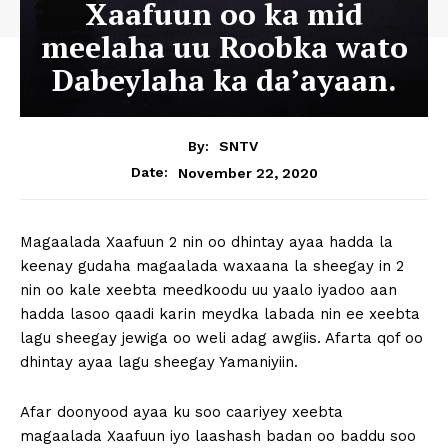
Xaafuun oo ka mid
meelaha uu Roobka wato
Dabeylaha ka da’ayaan.
By:
SNTV
November 22, 2020
Date:
Magaalada Xaafuun 2 nin oo dhintay ayaa hadda la
keenay gudaha magaalada waxaana la sheegay in 2
nin oo kale xeebta meedkoodu uu yaalo iyadoo aan
hadda lasoo qaadi karin meydka labada nin ee xeebta
lagu sheegay jewiga oo weli adag awgiis. Afarta qof oo
dhintay ayaa lagu sheegay Yamaniyiin.
Afar doonyood ayaa ku soo caariyey xeebta
magaalada Xaafuun iyo laashash badan oo baddu soo