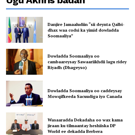
Ugu Akhris badan
Danjire Jamaaludiin “sii deynta Qalbi-
dhax waa codsi ka yimid dowladda
Soomaaliya”
Dowladda Soomaaliya oo
cambaareysay Sawaariikhdii lagu ridey
Riyadh (Dhageyso)
Dowladda Soomaaliya oo caddeysay
Mowqifkeeda Sacuudiga iyo Canada
Wasaaradda Dekadaha oo wax kama
jiraan ku tilmaantay heshiiska DP
World ee dekadda Berbera