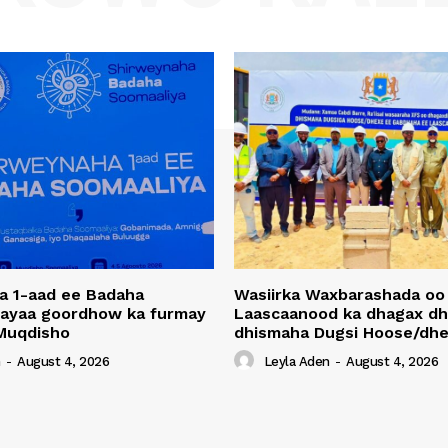
a 1-aad ee Badaha
Wasiirka Waxbarashada oo
 ayaa goordhow ka furmay
Laascaanood ka dhagax dh
Muqdisho
dhismaha Dugsi Hoose/dhe
n
-
August 4, 2026
Leyla Aden
-
August 4, 2026