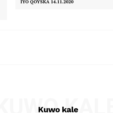
IYO QOYSKA 14.11.2020
KUWO KAL
Kuwo kale