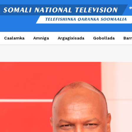
Caalamka
Amniga
Argagixisada
Gobollada
Bar