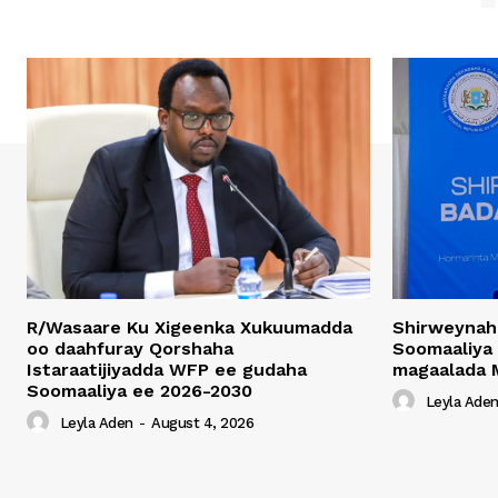
R/Wasaare Ku Xigeenka Xukuumadda
Shirweynah
oo daahfuray Qorshaha
Soomaaliya
Istaraatijiyadda WFP ee gudaha
magaalada 
Soomaaliya ee 2026-2030
Leyla Ade
Leyla Aden
-
August 4, 2026