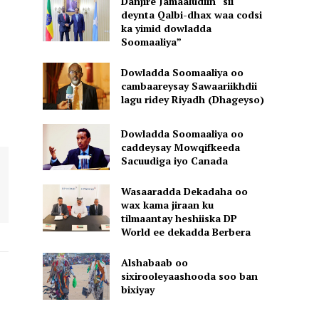
Danjire Jamaaludiin “sii
deynta Qalbi-dhax waa codsi
ka yimid dowladda
Soomaaliya”
Dowladda Soomaaliya oo
cambaareysay Sawaariikhdii
lagu ridey Riyadh (Dhageyso)
Dowladda Soomaaliya oo
caddeysay Mowqifkeeda
Sacuudiga iyo Canada
Wasaaradda Dekadaha oo
wax kama jiraan ku
tilmaantay heshiiska DP
World ee dekadda Berbera
Alshabaab oo
sixirooleyaashooda soo ban
bixiyay