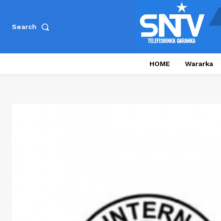
Search
HOME
Wararka