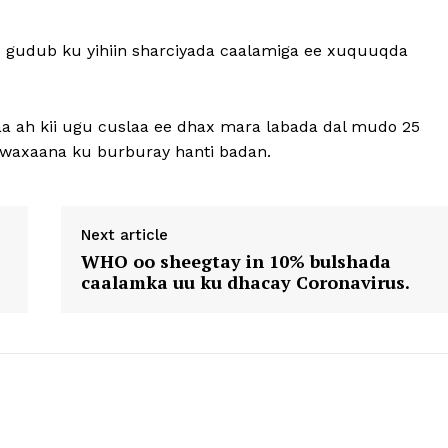
d gudub ku yihiin sharciyada caalamiga ee xuquuqda
a ah kii ugu cuslaa ee dhax mara labada dal mudo 25
, waxaana ku burburay hanti badan.
Next article
WHO oo sheegtay in 10% bulshada
caalamka uu ku dhacay Coronavirus.