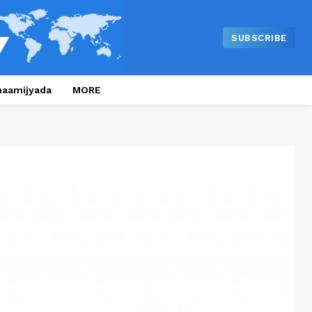
SUBSCRIBE
naamijyada
MORE