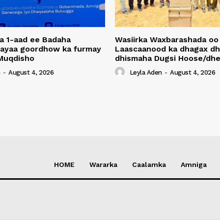
a 1-aad ee Badaha
Wasiirka Waxbarashada oo
 ayaa goordhow ka furmay
Laascaanood ka dhagax dh
Muqdisho
dhismaha Dugsi Hoose/dhe
n
-
August 4, 2026
Leyla Aden
-
August 4, 2026
HOME
Wararka
Caalamka
Amniga