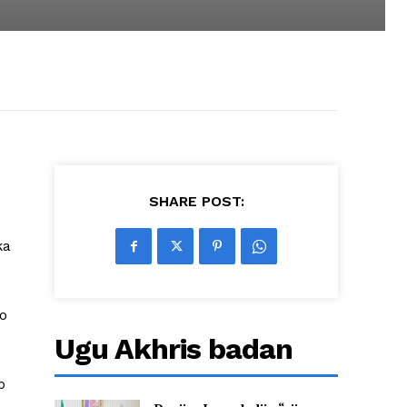
SHARE POST:
ka
o
Ugu Akhris badan
o