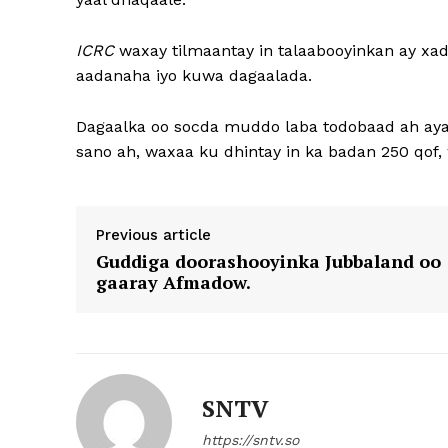
ICRC
waxay tilmaantay in talaabooyinkan ay xa
aadanaha iyo kuwa dagaalada.
Dagaalka oo socda muddo laba todobaad ah aya
sano ah, waxaa ku dhintay in ka badan 250 qof
Previous article
Guddiga doorashooyinka Jubbaland oo
gaaray Afmadow.
SNTV
https://sntv.so