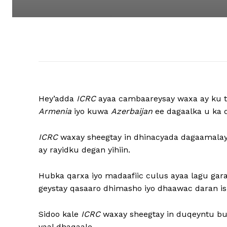
Hey’adda
ICRC
ayaa cambaareysay waxa ay ku t
Armenia
iyo kuwa
Azerbaijan
ee dagaalka u ka 
ICRC
waxay sheegtay in dhinacyada dagaamalay
ay rayidku degan yihiin.
Hubka qarxa iyo madaafiic culus ayaa lagu gar
geystay qasaaro dhimasho iyo dhaawac daran isu
Sidoo kale
ICRC
waxay sheegtay in duqeyntu bur
yaal dhaqaale.