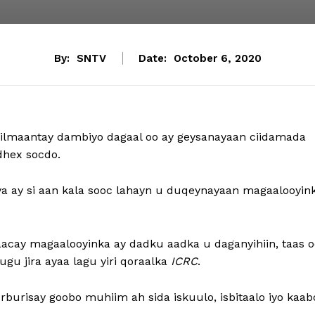
By:
SNTV
Date:
October 6, 2020
ilmaantay dambiyo dagaal oo ay geysanayaan ciidamada
dhex socdo.
a ay si aan kala sooc lahayn u duqeynayaan magaalooyin
aacay magaalooyinka ay dadku aadka u daganyihiin, taas o
gu jira ayaa lagu yiri qoraalka
ICRC
.
burisay goobo muhiim ah sida iskuulo, isbitaalo iyo kaab