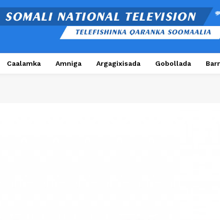
Caalamka
Amniga
Argagixisada
Gobollada
Bar