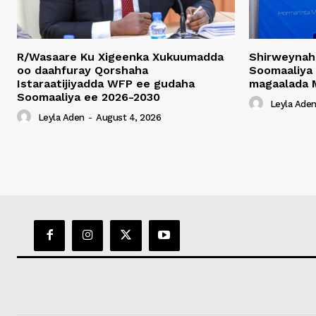
R/Wasaare Ku Xigeenka Xukuumadda
Shirweynah
oo daahfuray Qorshaha
Soomaaliya
Istaraatijiyadda WFP ee gudaha
magaalada 
Soomaaliya ee 2026-2030
Leyla Ade
Leyla Aden
-
August 4, 2026