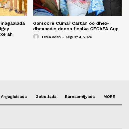
 magaalada
Garsoore Cumar Cartan oo dhex-
igay
dhexaadin doona finalka CECAFA Cup
xe ah
Leyla Aden
-
August 4, 2026
Argagixisada
Gobollada
Barnaamijyada
MORE