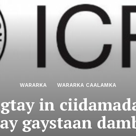
WARARKA
WARARKA CAALAMKA
igtay in ciidamad
 ay gaystaan damb