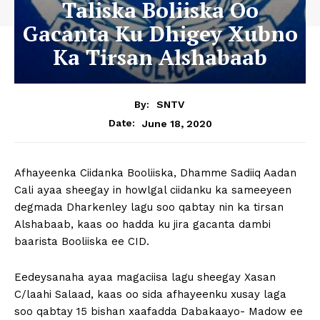
Taliska Boliiska Oo
Gacanta Ku Dhigey Xubno
Ka Tirsan Alshabaab
By:
SNTV
June 18, 2020
Date:
Afhayeenka Ciidanka Booliiska, Dhamme Sadiiq Aadan
Cali ayaa sheegay in howlgal ciidanku ka sameeyeen
degmada Dharkenley lagu soo qabtay nin ka tirsan
Alshabaab, kaas oo hadda ku jira gacanta dambi
baarista Booliiska ee CID.
Eedeysanaha ayaa magaciisa lagu sheegay Xasan
C/laahi Salaad, kaas oo sida afhayeenku xusay laga
soo qabtay 15 bishan xaafadda Dabakaayo- Madow ee