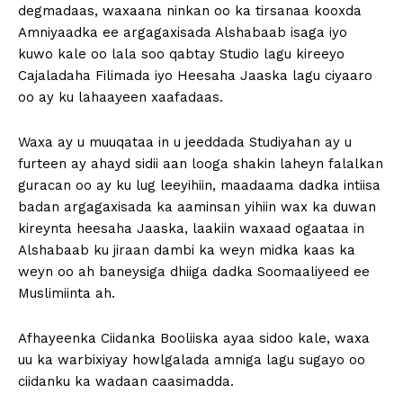
degmadaas, waxaana ninkan oo ka tirsanaa kooxda
Amniyaadka ee argagaxisada Alshabaab isaga iyo
kuwo kale oo lala soo qabtay Studio lagu kireeyo
Cajaladaha Filimada iyo Heesaha Jaaska lagu ciyaaro
oo ay ku lahaayeen xaafadaas.
Waxa ay u muuqataa in u jeeddada Studiyahan ay u
furteen ay ahayd sidii aan looga shakin laheyn falalkan
guracan oo ay ku lug leeyihiin, maadaama dadka intiisa
badan argagaxisada ka aaminsan yihiin wax ka duwan
kireynta heesaha Jaaska, laakiin waxaad ogaataa in
Alshabaab ku jiraan dambi ka weyn midka kaas ka
weyn oo ah baneysiga dhiiga dadka Soomaaliyeed ee
Muslimiinta ah.
Afhayeenka Ciidanka Booliiska ayaa sidoo kale, waxa
uu ka warbixiyay howlgalada amniga lagu sugayo oo
ciidanku ka wadaan caasimadda.