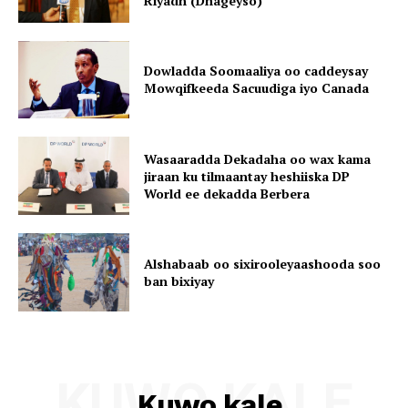
Riyadh (Dhageyso)
Dowladda Soomaaliya oo caddeysay
Mowqifkeeda Sacuudiga iyo Canada
Wasaaradda Dekadaha oo wax kama
jiraan ku tilmaantay heshiiska DP
World ee dekadda Berbera
Alshabaab oo sixirooleyaashooda soo
ban bixiyay
KUWO KALE
Kuwo kale