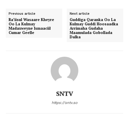
Previous article
Next article
Ra’iisul Wasaare Kheyre
Guddiga Qaranka Oo La
Oo La Kulmay
Kulmay Guddi Hoosaadka
Madaxweyne Ismaaciil
Arrimaha Gudaha
Cumar Geelle
Maamulada Gobollada
Dalka
SNTV
https://sntv.so