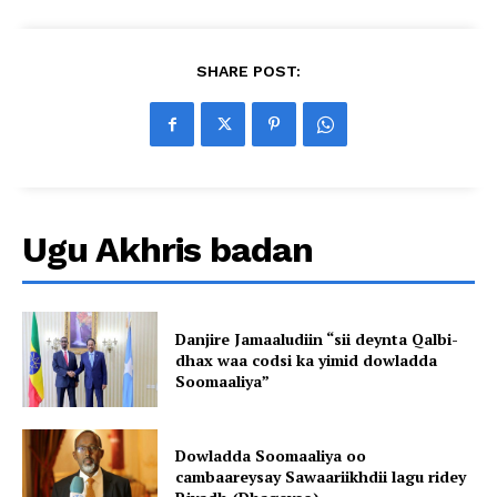
SHARE POST:
Ugu Akhris badan
Danjire Jamaaludiin “sii deynta Qalbi-
dhax waa codsi ka yimid dowladda
Soomaaliya”
Dowladda Soomaaliya oo
cambaareysay Sawaariikhdii lagu ridey