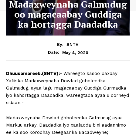
Madaxweynaha Galmudug
oo magacaabay Guddiga
ka hortagga Daadadka
By:
SNTV
May 4, 2020
Date:
Dhuusamareeb.(SNTV):-
Wareegto kasoo baxday
Xafiiska Madaxweynaha Dowlad goboleedka
Galmudug, ayaa lagu magacaabay Guddiga Gurmadka
iyo kahortagga Daadadka, wareegtada ayaa u qorneyd
sidaan:-
Madaxweynaha Dowlad goboleedka Galmudug ayaa
Markuu arkay, Daadadka iyo xaaladda bini aadannimo
ee ka soo korodhay Deegaanka Bacadweyne;