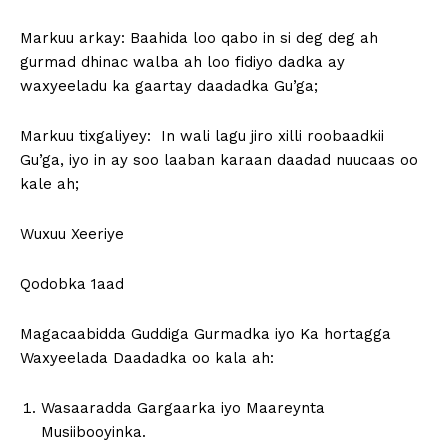
Markuu arkay: Baahida loo qabo in si deg deg ah
gurmad dhinac walba ah loo fidiyo dadka ay
waxyeeladu ka gaartay daadadka Gu’ga;
Markuu tixgaliyey: In wali lagu jiro xilli roobaadkii
Gu’ga, iyo in ay soo laaban karaan daadad nuucaas oo
kale ah;
Wuxuu Xeeriye
Qodobka 1aad
Magacaabidda Guddiga Gurmadka iyo Ka hortagga
Waxyeelada Daadadka oo kala ah:
Wasaaradda Gargaarka iyo Maareynta
Musiibooyinka.