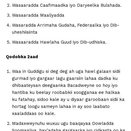
Wasaaradda Caafimaadka iyo Daryeelka Bulshada.
Wasaaradda Maaliyadda
Wasaradda Arrimaha Gudaha, Federaalka iyo Dib-
uheshiisiinta
Wasaaradda Hawlaha Guud iyo Dib-udhiska.
Qodobka 2aad
Waa in Guddigu si deg deg ah uga hawl galaan sidii
gurmad iyo gargaar lagu gaarsiin lahaa dadka ku
dhibaateysan deegaanka Bacadweyne oo hoy iyo
hantiba ku beelay roobabkii xoogganaa ee halkaa
ku fatahay, sidoo kale ay u diyaar garoobaan sidii ka
hortag loogu sameyn lahaa in ay soo laabato
xaaladdaas oo kale.
Madaxweynuhu wuxuu ugu baaqayaa Dowladda
Soomaaliya, hay’adaha gargaarka iyo cidkasta oo ka