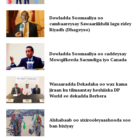
Dowladda Soomaaliya oo
cambaareysay Sawaariikhdii lagu ridey
Riyadh (Dhageyso)
Dowladda Soomaaliya oo caddeysay
Mowqifkeeda Sacuudiga iyo Canada
Wasaaradda Dekadaha oo wax kama
jiraan ku tilmaantay heshiiska DP
World ee dekadda Berbera
Alshabaab oo sixirooleyaashooda soo
ban bixiyay