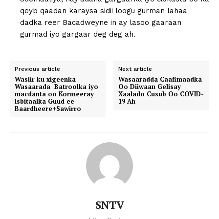
qeyb qaadan karaysa sidii loogu gurman lahaa
dadka reer Bacadweyne in ay lasoo gaaraan
gurmad iyo gargaar deg deg ah.
Previous article
Next article
Wasiir ku xigeenka
Wasaaradda Caafimaadka
Wasaarada Batroolka iyo
Oo Diiwaan Gelisay
macdanta oo Kormeeray
Xaalado Cusub Oo COVID-
Isbitaalka Guud ee
19 Ah
Baardheere+Sawirro
SNTV