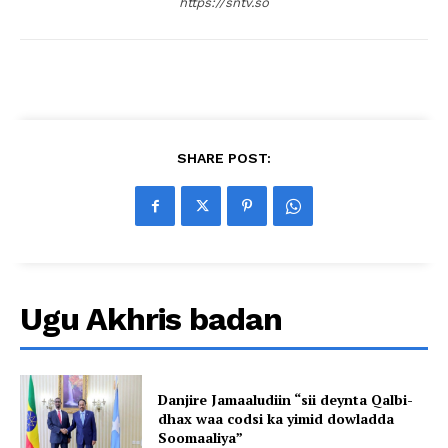
https://sntv.so
SHARE POST:
Ugu Akhris badan
Danjire Jamaaludiin “sii deynta Qalbi-
dhax waa codsi ka yimid dowladda
Soomaaliya”