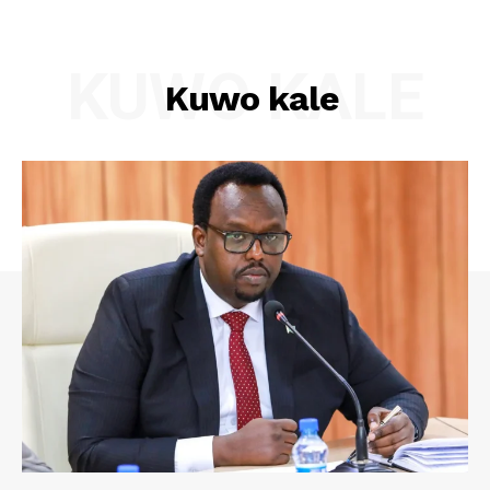
KUWO KALE
Kuwo kale