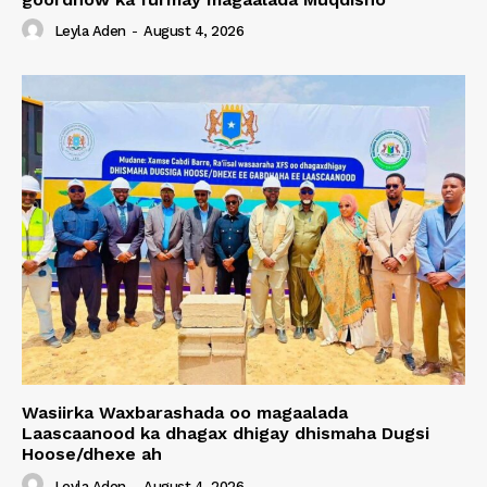
Leyla Aden
-
August 4, 2026
Wasiirka Waxbarashada oo magaalada
Laascaanood ka dhagax dhigay dhismaha Dugsi
Hoose/dhexe ah
Leyla Aden
-
August 4, 2026