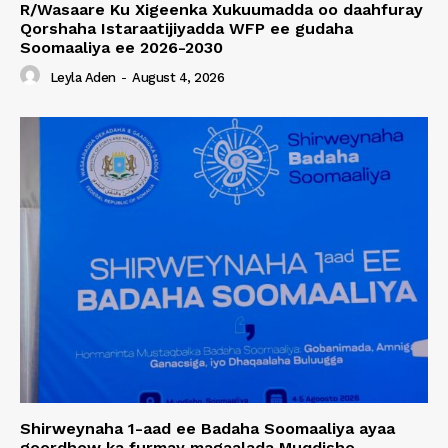
R/Wasaare Ku Xigeenka Xukuumadda oo daahfuray
Qorshaha Istaraatijiyadda WFP ee gudaha
Soomaaliya ee 2026-2030
Leyla Aden
-
August 4, 2026
Shirweynaha 1-aad ee Badaha Soomaaliya ayaa
goordhow ka furmay magaalada Muqdisho