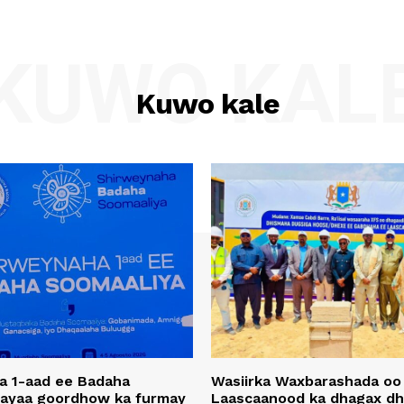
KUWO KAL
Kuwo kale
a 1-aad ee Badaha
Wasiirka Waxbarashada oo
 ayaa goordhow ka furmay
Laascaanood ka dhagax dh