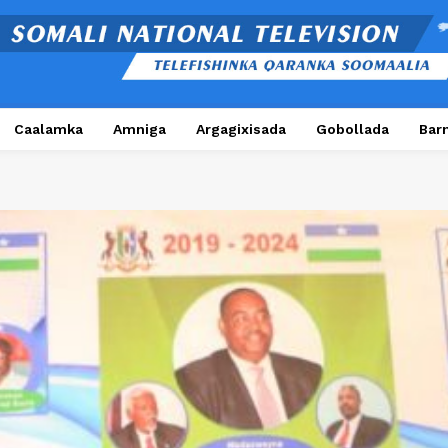
Caalamka
Amniga
Argagixisada
Gobollada
Bar