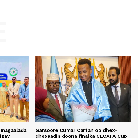
E
 magaalada
Garsoore Cumar Cartan oo dhex-
igay
dhexaadin doona finalka CECAFA Cup