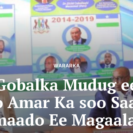
WARARKA
obalka Mudug e
 Amar Ka soo Sa
maado Ee Magaal