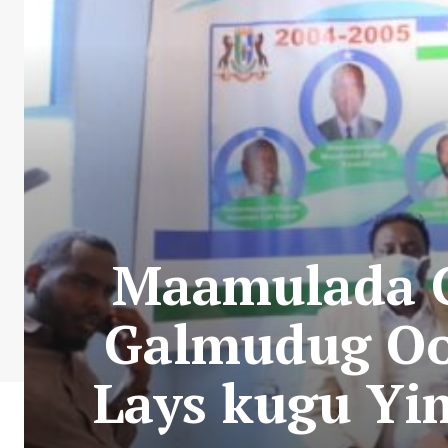
Maamulada G
Galmudug Oo
Lays kugu Yi