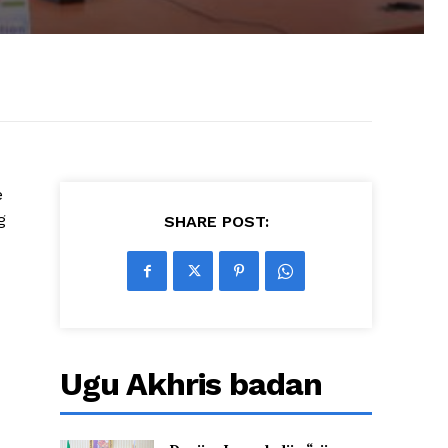
e
g
SHARE POST:
Ugu Akhris badan