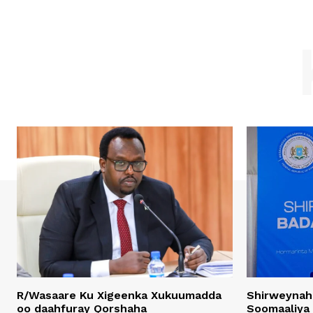
R/Wasaare Ku Xigeenka Xukuumadda
Shirweynah
oo daahfuray Qorshaha
Soomaaliya