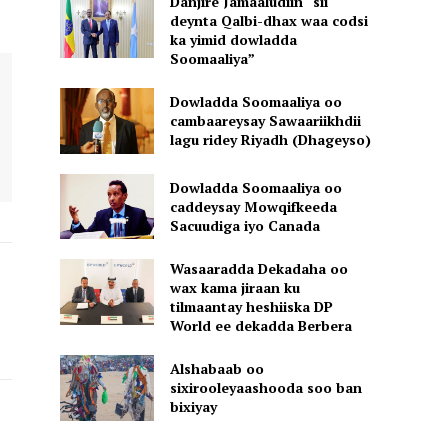
Danjire Jamaaludiin “sii
deynta Qalbi-dhax waa codsi
ka yimid dowladda
Soomaaliya”
Dowladda Soomaaliya oo
cambaareysay Sawaariikhdii
lagu ridey Riyadh (Dhageyso)
Dowladda Soomaaliya oo
caddeysay Mowqifkeeda
Sacuudiga iyo Canada
Wasaaradda Dekadaha oo
wax kama jiraan ku
tilmaantay heshiiska DP
World ee dekadda Berbera
Alshabaab oo
sixirooleyaashooda soo ban
bixiyay