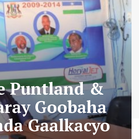
e Puntland &
aray Goobaha
ada Gaalkacyo