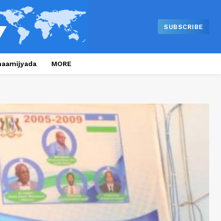
SUBSCRIBE
naamijyada
MORE