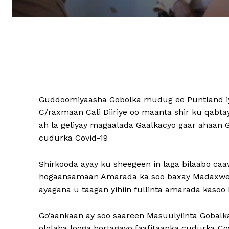
Guddoomiyaasha Gobolka mudug ee Puntland 
C/raxmaan Cali Diiriye oo maanta shir ku qabta
ah la geliyay magaalada Gaalkacyo gaar ahaan G
cudurka Covid-19
Shirkooda ayay ku sheegeen in laga bilaabo ca
hogaansamaan Amarada ka soo baxay Madaxwey
ayagana u taagan yihiin fullinta amarada kaso
Go’aankaan ay soo saareen Masuulyiinta Gobal
ololaha looga hortagayo faafitaanka cudurka Cov