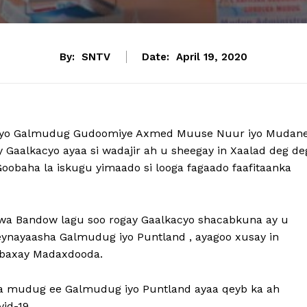
By:
SNTV
Date:
April 19, 2020
iyo Galmudug Gudoomiye Axmed Muuse Nuur iyo Mudan
y Gaalkacyo ayaa si wadajir ah u sheegay in Xaalad deg de
oobaha la iskugu yimaado si looga fagaado faafitaanka
awa Bandow lagu soo rogay Gaalkacyo shacabkuna ay u
nayaasha Galmudug iyo Puntland , ayagoo xusay in
o baxay Madaxdooda.
ka mudug ee Galmudug iyo Puntland ayaa qeyb ka ah
id-19.