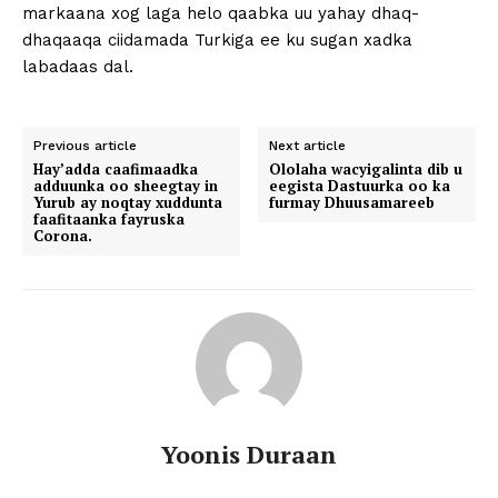
markaana xog laga helo qaabka uu yahay dhaq-
dhaqaaqa ciidamada Turkiga ee ku sugan xadka
labadaas dal.
Previous article
Next article
Hay’adda caafimaadka
Ololaha wacyigalinta dib u
adduunka oo sheegtay in
eegista Dastuurka oo ka
Yurub ay noqtay xuddunta
furmay Dhuusamareeb
faafitaanka fayruska
Corona.
Yoonis Duraan