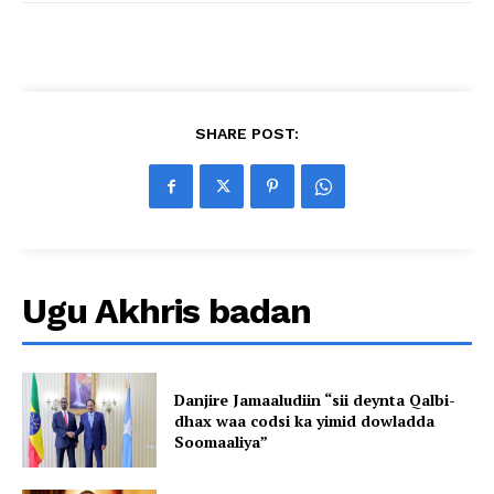
SHARE POST:
Ugu Akhris badan
Danjire Jamaaludiin “sii deynta Qalbi-
dhax waa codsi ka yimid dowladda
Soomaaliya”