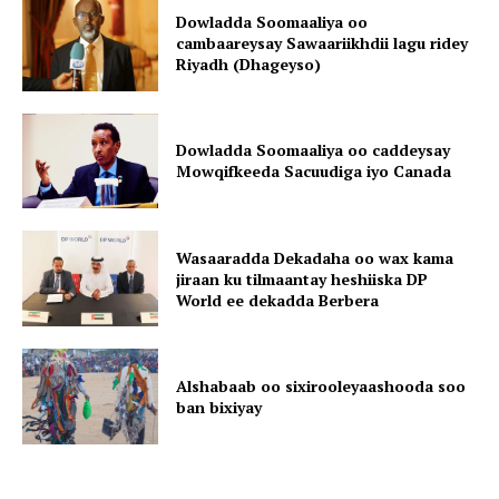
Dowladda Soomaaliya oo
cambaareysay Sawaariikhdii lagu ridey
Riyadh (Dhageyso)
Dowladda Soomaaliya oo caddeysay
Mowqifkeeda Sacuudiga iyo Canada
Wasaaradda Dekadaha oo wax kama
jiraan ku tilmaantay heshiiska DP
World ee dekadda Berbera
Alshabaab oo sixirooleyaashooda soo
ban bixiyay