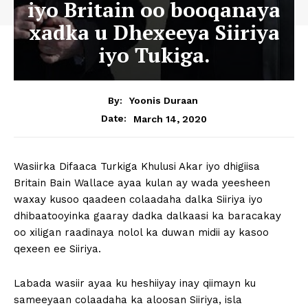
iyo Britain oo booqanaya
xadka u Dhexeeya Siiriya
iyo Tukiga.
By:
Yoonis Duraan
March 14, 2020
Date:
Wasiirka Difaaca Turkiga Khulusi Akar iyo dhigiisa
Britain Bain Wallace ayaa kulan ay wada yeesheen
waxay kusoo qaadeen colaadaha dalka Siiriya iyo
dhibaatooyinka gaaray dadka dalkaasi ka baracakay
oo xiligan raadinaya nolol ka duwan midii ay kasoo
qexeen ee Siiriya.
Labada wasiir ayaa ku heshiiyay inay qiimayn ku
sameeyaan colaadaha ka aloosan Siiriya, isla