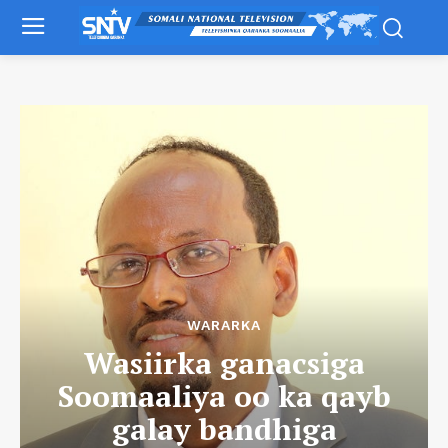
WARARKA
Wasiirka ganacsiga
Soomaaliya oo ka qayb
galay bandhiga