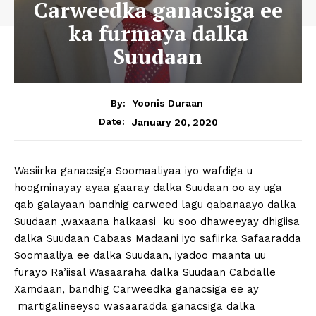
Carweedka ganacsiga ee
ka furmaya dalka
Suudaan
By:
Yoonis Duraan
January 20, 2020
Date:
Wasiirka ganacsiga Soomaaliyaa iyo wafdiga u
hoogminayay ayaa gaaray dalka Suudaan oo ay uga
qab galayaan bandhig carweed lagu qabanaayo dalka
Suudaan ,waxaana halkaasi ku soo dhaweeyay dhigiisa
dalka Suudaan Cabaas Madaani iyo safiirka Safaaradda
Soomaaliya ee dalka Suudaan, iyadoo maanta uu
furayo Ra’iisal Wasaaraha dalka Suudaan Cabdalle
Xamdaan, bandhig Carweedka ganacsiga ee ay
martigalineeyso wasaaradda ganacsiga dalka