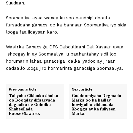
Suudaan.
Soomaaliya ayaa waxay ku soo bandhigi doonta
fursaddaha ganacsi ee ka bannaan Soomaaliya iyo sida
looga faa iidaysan karo.
Wasiirka Ganacsiga DFS Cabdullaahi Cali Xasaan ayaa
sheegay in ay Soomaaliya u baahantahay sidii loo
horumarin lahaa ganacsiga dalka iyadoo ay jiraan
dadaallo loogu jiro hormarinta ganacsiga Soomaaliya.
Previous article
Next article
Taliyaha Ciidanka dhulka
Guddoomiyaha Degmada
oo Booqday difaacyada
Marka oo ka hadlay
dagaalka ee Gobolka
howlgalllo ciidamada
Shabeellada
Xoogga ay ka fuliyeen
Hoose+Sawirro.
Marka.