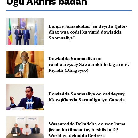
Ugu Akhris badan
Danjire Jamaaludiin “sii deynta Qalbi-
dhax waa codsi ka yimid dowladda
Soomaaliya”
Dowladda Soomaaliya oo
cambaareysay Sawaariikhdii lagu ridey
Riyadh (Dhageyso)
Dowladda Soomaaliya oo caddeysay
Mowqifkeeda Sacuudiga iyo Canada
Wasaaradda Dekadaha oo wax kama
jiraan ku tilmaantay heshiiska DP
World ee dekadda Berbera