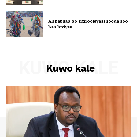
Alshabaab oo sixirooleyaashooda soo
ban bixiyay
KUWO KALE
Kuwo kale